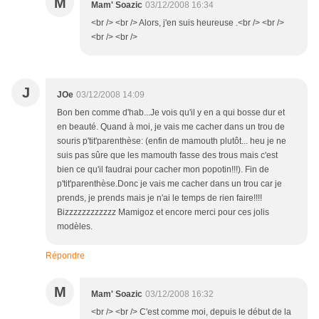
M
Mam' Soazic
03/12/2008 16:34
<br /> <br /> Alors, j'en suis heureuse .<br /> <br />
<br /> <br />
J
JOe
03/12/2008 14:09
Bon ben comme d'hab...Je vois qu'il y en a qui bosse dur et
en beauté. Quand à moi, je vais me cacher dans un trou de
souris p'tit'parenthèse: (enfin de mamouth plutôt... heu je ne
suis pas sûre que les mamouth fasse des trous mais c'est
bien ce qu'il faudrai pour cacher mon popotin!!!). Fin de
p'tit'parenthèse.Donc je vais me cacher dans un trou car je
prends, je prends mais je n'ai le temps de rien faire!!!!
Bizzzzzzzzzzzz Mamigoz et encore merci pour ces jolis
modèles.
Répondre
M
Mam' Soazic
03/12/2008 16:32
<br /> <br /> C'est comme moi, depuis le début de la