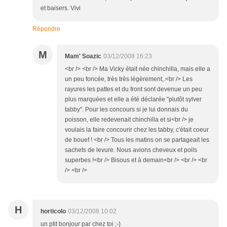
et baisers. Vivi
Répondre
M
Mam' Soazic
03/12/2008 16:23
<br /> <br /> Ma Vicky était née chinchilla, mais elle a
un peu foncée, très très légèrement,.<br /> Les
rayures les pattes et du front sont devenue un peu
plus marquées et elle a été déclarée "plutôt sylver
tabby". Pour les concours si je lui donnais du
poisson, elle redevenait chinchilla et si<br /> je
voulais la faire concourir chez les tabby, c'était coeur
de bouef ! <br /> Tous les matins on se partageait les
sachets de levure. Nous avions cheveux et poils
superbes !<br /> Bisous et à demain<br /> <br /> <br
/> <br />
H
horticolo
03/12/2008 10:02
un ptit bonjour par chez toi ;-)