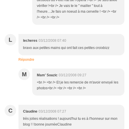
dessous du Petit Rat de l'Opéra !<br /> Je suis allée
vérifier !<br /> Je vais te le " mailler " tout à
l'heure....Je fais un noeud à ma cervelle ! <br /> <br
/> <br /> <br />
L
lecheres
03/12/2008 07:40
bravo aux petites mains qui ont fait ces petites croixbizz
Répondre
M
Mam' Soazic
03/12/2008 09:27
<br /> <br /> Et je les remercie de m'avoir envoyé les
photos<br /> <br /> <br /> <br />
C
Claudine
03/12/2008 07:27
très jolies réalisations ! aujourd'hui tu es à l'honneur sur mon
blog ! ! bonne journéeClaudine