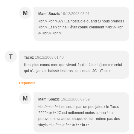
M
Mam' Soazic
19/12/2008 08:01
<br /> <br /> Ah ! La nostalgie quand tu nous prends !
<br /> Et en chine il était connu comment ?<br /> <br
/> <br /> <br />
T
Tacoz
19/12/2008 01:40
Il est plus connu mort que vivant: faut le faire ! ( comme celui
qui n' a jamais baissé les bras, un certain JC...)Tacoz
Répondre
M
Mam' Soazic
19/12/2008 07:59
<br /> <br /> Il ne serait pas un peu jaloux le Tacoz
????<br /> JC est nettement moins connu ! La
preuve on n'a aucun disque de lui...même pas des
vinyls !<br /> <br /> <br /> <br />