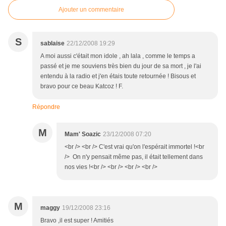
Ajouter un commentaire
S
sablaise
22/12/2008 19:29
A moi aussi c'était mon idole , ah lala , comme le temps a
passé et je me souviens très bien du jour de sa mort , je l'ai
entendu à la radio et j'en étais toute retournée ! Bisous et
bravo pour ce beau Katcoz ! F.
Répondre
M
Mam' Soazic
23/12/2008 07:20
<br /> <br /> C'est vrai qu'on l'espérait immortel !<br
/> On n'y pensait même pas, il était tellement dans
nos vies !<br /> <br /> <br /> <br />
M
maggy
19/12/2008 23:16
Bravo ,il est super ! Amitiés