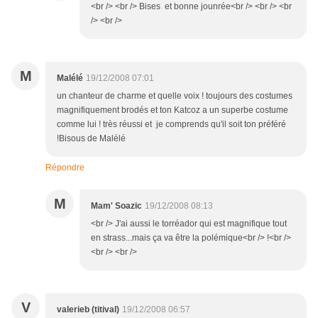
<br /> <br /> Bises et bonne jounrée<br /> <br /> <br
/> <br />
M
Malélé
19/12/2008 07:01
un chanteur de charme et quelle voix ! toujours des costumes
magnifiquement brodés et ton Katcoz a un superbe costume
comme lui ! très réussi et je comprends qu'il soit ton préféré
!Bisous de Malélé
Répondre
M
Mam' Soazic
19/12/2008 08:13
<br /> J'ai aussi le torréador qui est magnifique tout
en strass...mais ça va être la polémique<br /> !<br />
<br /> <br />
V
valerieb (titival)
19/12/2008 06:57