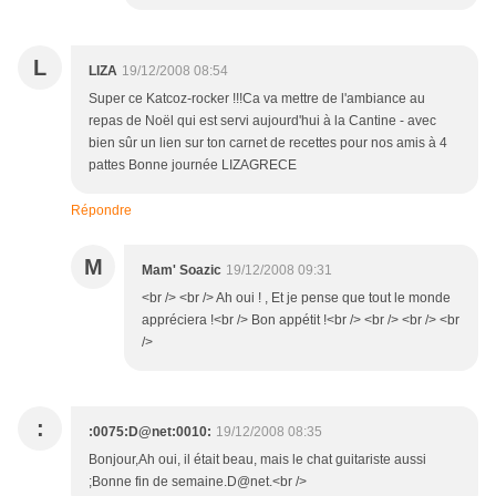
L
LIZA
19/12/2008 08:54
Super ce Katcoz-rocker !!!Ca va mettre de l'ambiance au
repas de Noël qui est servi aujourd'hui à la Cantine - avec
bien sûr un lien sur ton carnet de recettes pour nos amis à 4
pattes Bonne journée LIZAGRECE
Répondre
M
Mam' Soazic
19/12/2008 09:31
<br /> <br /> Ah oui ! , Et je pense que tout le monde
appréciera !<br /> Bon appétit !<br /> <br /> <br /> <br
/>
:
:0075:D@net:0010:
19/12/2008 08:35
Bonjour,Ah oui, il était beau, mais le chat guitariste aussi
;Bonne fin de semaine.D@net.<br />