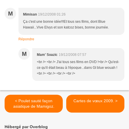
M
Mimisan
19/12/2008 01:26
Ça c'est une bonne idée!!!Et tous ses films, dont Blue
Hawaii...Vive Elvys et son katcoz bises, bonne journée.
Répondre
M
Mam' Soazic
19/12/2008 07:57
<br /> <br /> J'ai tous ses films en DVD !<br /> Qu'est-
ce qu'il était beau à l'époque...dans GI blue wouah !
<br /> <br /> <br /> <br />
< Poulet sauté façon
Cartes de vœux 2009. >
asiatique de Mamigoz.
Hébergé par Overblog