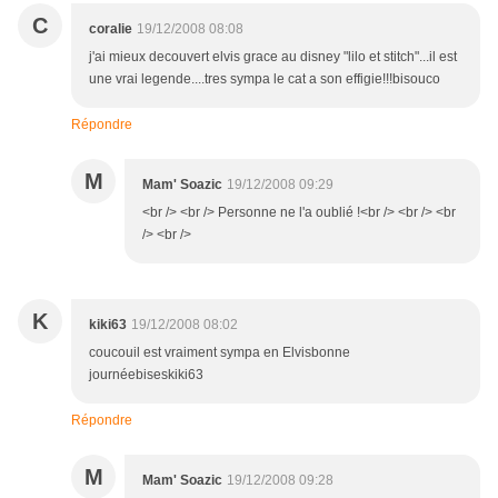
C
coralie
19/12/2008 08:08
j'ai mieux decouvert elvis grace au disney "lilo et stitch"...il est
une vrai legende....tres sympa le cat a son effigie!!!bisouco
Répondre
M
Mam' Soazic
19/12/2008 09:29
<br /> <br /> Personne ne l'a oublié !<br /> <br /> <br
/> <br />
K
kiki63
19/12/2008 08:02
coucouil est vraiment sympa en Elvisbonne
journéebiseskiki63
Répondre
M
Mam' Soazic
19/12/2008 09:28