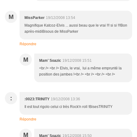
M
MissParker
19/12/2008 13:54
Magnifique Katcoz-Elvis ... aussi beau que le vrai !!! si si !!!Bon
après-midiBisous de MissParker
Répondre
M
Mam' Soazic
19/12/2008 15:51
<br /> <br /> Elvis, le vrai, lui a même emprunté la
position des jambes !<br /> <br /> <br /> <br />
:
:0023:TRINITY
19/12/2008 13:36
Il est tout rigolo celui ci très Rock'n roll !BisesTRINITY
Répondre
M
Mam' Soazic
19/12/2008 15:50