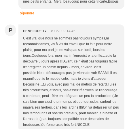
mes petits enfants. Merci beaucoup pour cette tricarte.Bisous
Répondre
P
PENELOPE 17
13/03/2009 14:45
C'est vrai que nous ne sommes pas toujours sympas,ni
reconnaissantes, viv à vis du travail que tu fais pour notre
plaisir, pour ma part, je ne vais pas sur l'ordi, tous les
jours.Quelques fois, mon mari m'enregistre la grille....et je la
découvre 3 jours après !!!!Avant, ce n'était pas toujours facile
d'enregitrer un comm.depuis 2 mois, environ, c'est
possible.Ne te décourages pas, je viens de voir SAAMI, il est
magnifique, je le met de coté, mais je viens d'attaquer
Bécassine....tu vois, avec pas mal de métros de retard.Tu es
très productives, et nous, pas assez réactives.Je t'encourage
à continuer, peut - être en allégeant un peu ta production ( Je
sais bien que c'est le printemps et que tout éclos, surtout les
mauvaises herbes, dans les jardins !!!)On va délaisser un peu
nos tambourins et nos fils précieux, pour manier la binette et
l'arroseoir ( pas toujours compatible pour des mains de
brodeuses.)Je t'embrasse très fort.NICOLE