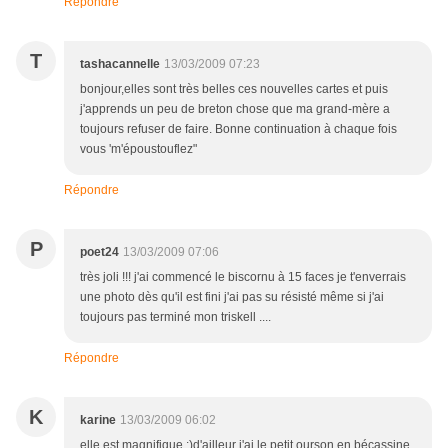
Répondre
T
tashacannelle
13/03/2009 07:23
bonjour,elles sont très belles ces nouvelles cartes et puis
j'apprends un peu de breton chose que ma grand-mère a
toujours refuser de faire. Bonne continuation à chaque fois
vous 'm'époustouflez"
Répondre
P
poet24
13/03/2009 07:06
très joli !!! j'ai commencé le biscornu à 15 faces je t'enverrais
une photo dès qu'il est fini j'ai pas su résisté même si j'ai
toujours pas terminé mon triskell ....
Répondre
K
karine
13/03/2009 06:02
elle est magnifique :)d'ailleur j'ai le petit ourson en bécassine