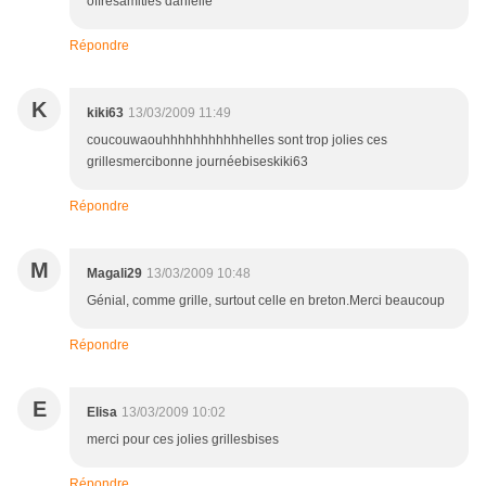
offresamitiés danielle
Répondre
K
kiki63
13/03/2009 11:49
coucouwaouhhhhhhhhhhhelles sont trop jolies ces
grillesmercibonne journéebiseskiki63
Répondre
M
Magali29
13/03/2009 10:48
Génial, comme grille, surtout celle en breton.Merci beaucoup
Répondre
E
Elisa
13/03/2009 10:02
merci pour ces jolies grillesbises
Répondre