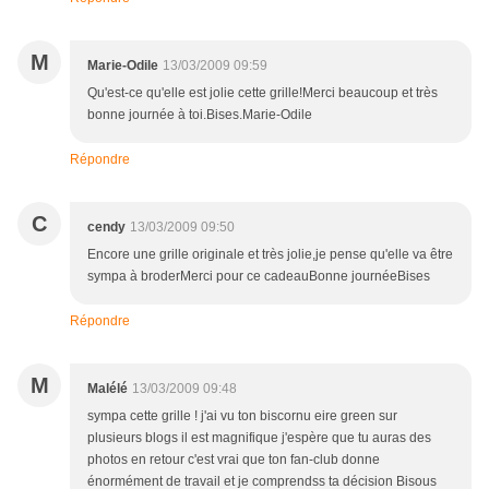
M
Marie-Odile
13/03/2009 09:59
Qu'est-ce qu'elle est jolie cette grille!Merci beaucoup et très
bonne journée à toi.Bises.Marie-Odile
Répondre
C
cendy
13/03/2009 09:50
Encore une grille originale et très jolie,je pense qu'elle va être
sympa à broderMerci pour ce cadeauBonne journéeBises
Répondre
M
Malélé
13/03/2009 09:48
sympa cette grille ! j'ai vu ton biscornu eire green sur
plusieurs blogs il est magnifique j'espère que tu auras des
photos en retour c'est vrai que ton fan-club donne
énormément de travail et je comprendss ta décision Bisous