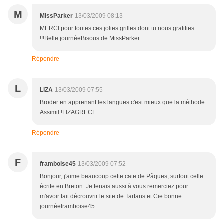
M
MissParker
13/03/2009 08:13
MERCI pour toutes ces jolies grilles dont tu nous gratifies
!!!Belle journéeBisous de MissParker
Répondre
L
LIZA
13/03/2009 07:55
Broder en apprenant les langues c'est mieux que la méthode
Assimil !LIZAGRECE
Répondre
F
framboise45
13/03/2009 07:52
Bonjour, j'aime beaucoup cette cate de Pâques, surtout celle
écrite en Breton. Je tenais aussi à vous remerciez pour
m'avoir fait décrouvrir le site de Tartans et Cie.bonne
journéeframboise45