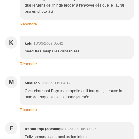
que je viens de finir de broder à t'envoyer dès que je l'aurai
pris en photo :) :)
Répondre
K
kaki
13/03/2009 05:42
merci très sympa les cartesbises
Répondre
M
Mimisan
13/03/2009 04:17
C'est charmant.Et ça me rappelle qu'il faut que je trouve la
date de Paques.bisous bonne journée.
Répondre
F
fresita roja (dominique)
13/03/2009 00:26
Feliz semana santabesitosdominique