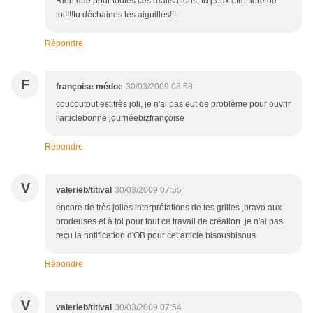
Rien que pour toutes ces réalisations, tu peux être fière de
toi!!!!tu déchaines les aiguilles!!!
Répondre
F
françoise médoc
30/03/2009 08:58
coucoutout est très joli, je n'ai pas eut de problème pour ouvrir
l'articlebonne journéebizfrançoise
Répondre
V
valerieb/titival
30/03/2009 07:55
encore de très jolies interprétations de tes grilles ,bravo aux
brodeuses et à toi pour tout ce travail de création .je n'ai pas
reçu la notification d'OB pour cet article bisousbisous
Répondre
V
valerieb/titival
30/03/2009 07:54