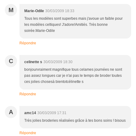
M
Marie-Odile
30/03/2009 18:33
Tous les modèles sont superbes mais j'avoue un faible pour
les modèles celtiques! J'adore!Amitiés. Très bonne
soirée.Marie-Odile
Répondre
C
celinette s
30/03/2009 18:30
bonjourvraiment magnifique tous celames journées ne sont
pas assez longues car je n'ai pas le temps de broder toutes
ces jolies chosesà bientotcélinette s
Répondre
A
amc14
30/03/2009 17:31
Très jolies broderies réalisées grâce à tes bons soins ! bisous
Répondre