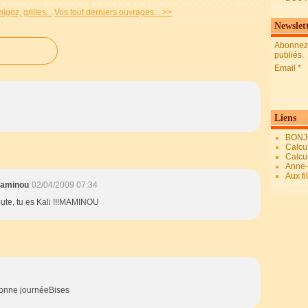
goz, grilles...
Vos tout derniers ouvrages... >>
Newslet
Abonnez-
publiés.
Email
Liens
BONJ
Calcul
Calcul
Anne-M
Aux fi
Maminou
02/04/2009 07:34
ute, tu es Kali !!!MAMINOU
Bonne journéeBises