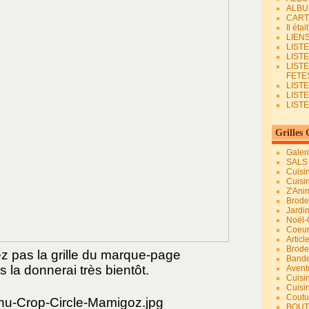
ALBU
CART
Il éta
LIEN
LIST
LIST
LIST
FETES.
LISTE
LIST
LIST
Grilles 
Galer
SALS
Cuisi
Cuisi
Z'Ani
Broder
Jardi
Noël-
Coeu
Articl
Brode
z pas la grille du marque-page
Bande
s la donnerai très bientôt.
Avent
Cuisi
Cuisi
Coutur
BOUT