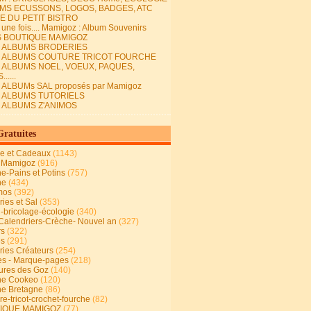
MS ECUSSONS, LOGOS, BADGES, ATC
E DU PETIT BISTRO
it une fois.... Mamigoz : Album Souvenirs
S BOUTIQUE MAMIGOZ
E ALBUMS BRODERIES
E ALBUMS COUTURE TRICOT FOURCHE
E ALBUMS NOEL, VOEUX, PAQUES,
.....
 ALBUMs SAL proposés par Mamigoz
E ALBUMS TUTORIELS
E ALBUMS Z'ANIMOS
Gratuites
ie et Cadeaux
(1143)
 Mamigoz
(916)
ne-Pains et Potins
(757)
ne
(434)
mos
(392)
ies et Sal
(353)
n-bricolage-écologie
(340)
Calendriers-Crèche- Nouvel an
(327)
rs
(322)
es
(291)
ries Créateurs
(254)
s - Marque-pages
(218)
ures des Goz
(140)
ne Cookeo
(120)
ne Bretagne
(86)
e-tricot-crochet-fourche
(82)
IQUE MAMIGOZ
(77)