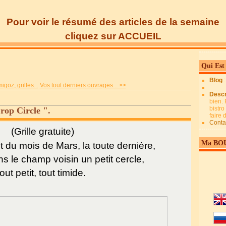
Pour voir le résumé des articles de la semaine
cliquez sur ACCUEIL
Qui Est
Blog
goz, grilles...
Vos tout derniers ouvrages... >>
Descr
bien. 
bistro
rop Circle ".
faire
Conta
(Grille gratuite)
Ma BO
t du mois de Mars, la toute dernière,
s le champ voisin un petit cercle,
tout petit, tout timide.