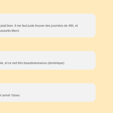
lait bien. Il me faut juste trouver des journées de 48h, et
 assortis.Merci
ble, et ce vert très beaubisesnanou (dominique)
 arrivé ! bises