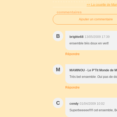
<< La couette de Mami
commentaires
Ajouter un commentaire
B
brigitte68
13/05/2009 17:39
ensemble très doux en vert!
Répondre
M
MAMINOU - Le P'Tit Monde de 
Très bel ensemble .Oui pas de do
Répondre
C
cendy
01/04/2009 10:02
Superbeeeee!!!!! cet ensemble, 