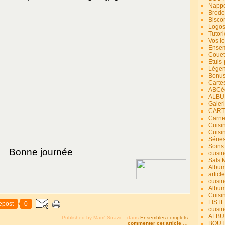
Nappe
Brode
Bisco
Logos
Tutori
Vos lo
Ensem
Couet
Etuis
Légend
Bonus
Carte
ABCéd
ALBU
Galer
CART
Carne
Cuisin
Cuisi
Série
Soins
Bonne journée
cuisin
Sals 
Album
article
cuisin
Album
Cuisi
LIST
epost
0
cuisin
ALBUM
Published by Mam' Soazic
-
dans
Ensembles complets
BOUT
commenter cet article
…