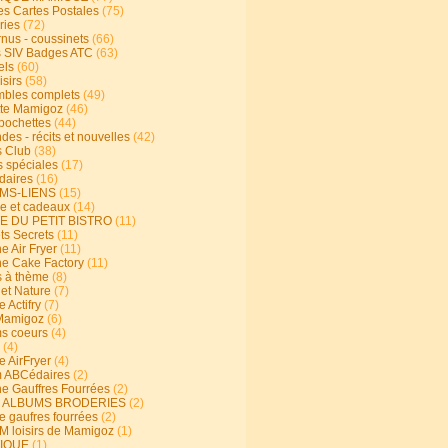
s Cartes Postales
(75)
ries
(72)
rnus - coussinets
(66)
 SIV Badges ATC
(63)
els
(60)
isirs
(58)
bles complets
(49)
te Mamigoz
(46)
-pochettes
(44)
es - récits et nouvelles
(42)
 Club
(38)
s spéciales
(17)
aires
(16)
MS-LIENS
(15)
ie et cadeaux
(14)
E DU PETIT BISTRO
(11)
ts Secrets
(11)
e Air Fryer
(11)
ne Cake Factory
(11)
s à thème
(8)
 et Nature
(7)
e Actifry
(7)
Mamigoz
(6)
s coeurs
(4)
(4)
e AirFryer
(4)
 ABCédaires
(2)
ne Gauffres Fourrées
(2)
E ALBUMS BRODERIES
(2)
e gaufres fourrées
(2)
 loisirs de Mamigoz
(1)
IQUE
(1)