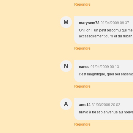
Répondre
M
marysem78
01/04/2009 09:37
Oh! oh! un petit biscornu qui me p
accessoirement du fil et du ruban
Répondre
N
nanou
01/04/2009 00:13
c'est magnifique, quel bel ensem
Répondre
A
amc14
31/03/2009 20:02
bravo à toi et bienvenue au nouvel
Répondre