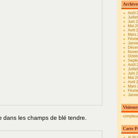
Archive
Août 
Juille
Juin 
Mai 
Avril
Mars
Févri
Janvi
Déce
Nove
Octob
Sept
Août 
Juille
Juin 
Mai 
Avril
Mars
Févri
Janvi
Visiteur
compteu
ée dans les champs de blé tendre.
Carte Pe
ALBU