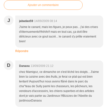
Ajouter un commentaire
J
jabadao59
14/09/2009 08:14
J'aime le canard, mais les figues, je peux pas... j'ai des crises
d'éternuements!!!hihihi!! mais en tout cas, ça doit être
délicieux avec ce gout sucré... le canard s'y prête vraiement
bien!
Répondre
D
Danaou
13/09/2009 21:12
chez Mamigoz, ce dimanche on s'est léché les doigts... J'aime
bien la cuisine avec des fruits, je ferai ce plat qui est bien
tentant !Aujourd'hui nous avons flâné dans le parc du
cha^teau de Sully parmi les chasseurs, les pêcheurs, les
vendeurs d'accessoirs, les chiens superbes et des artistes
dont je vais parler au Jardinoux !!!Bizzzes de l'Abeille du
jardinouxDanaou