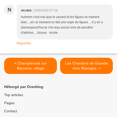
N
nicolek
13/09/2009 07:58
hummm c'est vrai que le canard et les figues se marient
bien....en ce moment on fait une orgie de figues ....il y en a
pleinaujourd'hui je n'ai reçu aucun avis de parution
d'articles.....bisous nicole
Répondre
< Champteussé sur
Les Chardons de Gazette
Baconne, village
chez Mamigoz. >
remarquable :
Hébergé par Overblog
Top articles
Pages
Contact