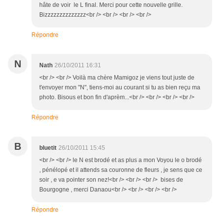
hâte de voir le L final. Merci pour cette nouvelle grille.
Bizzzzzzzzzzzzzz<br /> <br /> <br /> <br />
Répondre
N
Nath
26/10/2011 16:31
<br /> <br /> Voilà ma chère Mamigoz je viens tout juste de
t'envoyer mon "N", tiens-moi au courant si tu as bien reçu ma
photo. Bisous et bon fin d'aprèm...<br /> <br /> <br /> <br />
Répondre
B
bluetit
26/10/2011 15:45
<br /> <br /> le N est brodé et as plus a mon Voyou le o brodé
, pénélopé et il attends sa couronne de fleurs , je sens que ce
soir , e va pointer son nez!<br /> <br /> <br /> bises de
Bourgogne , merci Danaou<br /> <br /> <br /> <br />
Répondre