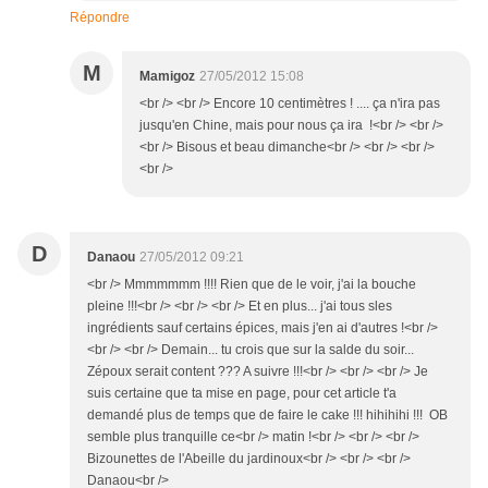
Répondre
M
Mamigoz
27/05/2012 15:08
<br /> <br /> Encore 10 centimètres ! .... ça n'ira pas
jusqu'en Chine, mais pour nous ça ira !<br /> <br />
<br /> Bisous et beau dimanche<br /> <br /> <br />
<br />
D
Danaou
27/05/2012 09:21
<br /> Mmmmmmm !!!! Rien que de le voir, j'ai la bouche
pleine !!!<br /> <br /> <br /> Et en plus... j'ai tous sles
ingrédients sauf certains épices, mais j'en ai d'autres !<br />
<br /> <br /> Demain... tu crois que sur la salde du soir...
Zépoux serait content ??? A suivre !!!<br /> <br /> <br /> Je
suis certaine que ta mise en page, pour cet article t'a
demandé plus de temps que de faire le cake !!! hihihihi !!! OB
semble plus tranquille ce<br /> matin !<br /> <br /> <br />
Bizounettes de l'Abeille du jardinoux<br /> <br /> <br />
Danaou<br />