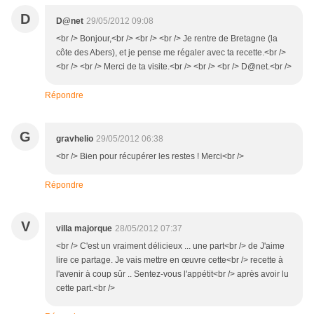
D
D@net
29/05/2012 09:08
<br /> Bonjour,<br /> <br /> <br /> Je rentre de Bretagne (la
côte des Abers), et je pense me régaler avec ta recette.<br />
<br /> <br /> Merci de ta visite.<br /> <br /> <br /> D@net.<br />
Répondre
G
gravhelio
29/05/2012 06:38
<br /> Bien pour récupérer les restes ! Merci<br />
Répondre
V
villa majorque
28/05/2012 07:37
<br /> C'est un vraiment délicieux ... une part<br /> de J'aime
lire ce partage. Je vais mettre en œuvre cette<br /> recette à
l'avenir à coup sûr .. Sentez-vous l'appétit<br /> après avoir lu
cette part.<br />