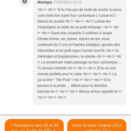
M
Mamigoz
27/05/2012 15:23
<br /> <br /> Si tu n'as pas de reste de poulet, tu peux
cuire dans ton super four cyclonique 1 cuisse et 2
blancs de poulet.<br /> <br /> <br /> Laisse-les
s'imprégner la veille de ce petit mélange :<br /> <br
/> <br /> Dans une coupelle 2 cuillères à soupe
d'huile d'olive, sel, poivre, épices de ton choix
contenant du Curry et Paprika (obligés), ajoutes des
ciboulettes et un petit oigon hachés tout fin.<br /> tu
mélanges et bagigeonnes, la viande.<br /> <br /> <br
/> Le lendemain matin passage au four cyclonique....
Tu laisses refroidir.<br /> <br /> <br /> Et tu as une
viande parfaite pour le cake.<br /> <br /> <br /> Là,
ça va être " The Foot " !<br /> <br /> <br /> Si tu
penses à la photo..... Même pour la dernière
tranche<br /> <br /> <br /> Bisous et bon appétit<br />
<br /> <br /> <br />
< Plantations des 23 et 24
Votre Grande Galerie 2012
mai, au Jardin de Fille de
: semaine 22 >