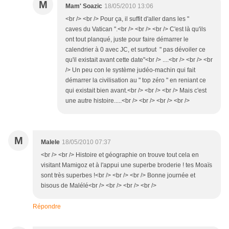
M
Mam' Soazic
18/05/2010 13:06
<br /> <br /> Pour ça, il suffit d'aller dans les "
caves du Vatican ".<br /> <br /> <br /> C'est là qu'ils
ont tout planqué, juste pour faire démarrer le
calendrier à 0 avec JC, et surtout " pas dévoiler ce
qu'il existait avant cette date"<br /> ....<br /> <br /> <br
/> Un peu con le système judéo-machin qui fait
démarrer la civilisation au " top zéro " en reniant ce
qui existait bien avant.<br /> <br /> <br /> Mais c'est
une autre histoire.....<br /> <br /> <br /> <br />
M
Malele
18/05/2010 07:37
<br /> <br /> Histoire et géographie on trouve tout cela en
visitant Mamigoz et à l'appui une superbe broderie ! tes Moaïs
sont très superbes !<br /> <br /> <br /> Bonne journée et
bisous de Malélé<br /> <br /> <br /> <br />
Répondre