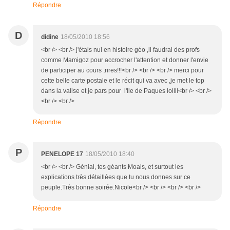
Répondre
D
didine
18/05/2010 18:56
<br /> <br /> j'étais nul en histoire géo ,il faudrai des profs
comme Mamigoz pour accrocher l'attention et donner l'envie
de participer au cours ,rires!!!<br /> <br /> <br /> merci pour
cette belle carte postale et le récit qui va avec ,je met le top
dans la valise et je pars pour l'Ile de Paques lollll<br /> <br />
<br /> <br />
Répondre
P
PENELOPE 17
18/05/2010 18:40
<br /> <br /> Génial, tes géants Moais, et surtout les
explications très détaillées que tu nous donnes sur ce
peuple.Très bonne soirée.Nicole<br /> <br /> <br /> <br />
Répondre