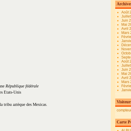
Archive
Août 
Juille
Juin 
Mai 
Avril
Mars
Févri
Janvi
Déce
Nove
Octob
Sept
Août 
Juille
Juin 
Mai 
Avril
Mars
 une
République fédérale
Févri
Janvi
s Etats-Unis
Visiteur
 la tribu aztèque des Mexicas.
compteu
Carte Pe
ALBU