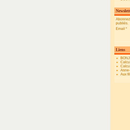
Newslet
Abonnez-
publiés.
Email
Liens
BONJ
Calcul
Calcul
Anne-M
Aux fi