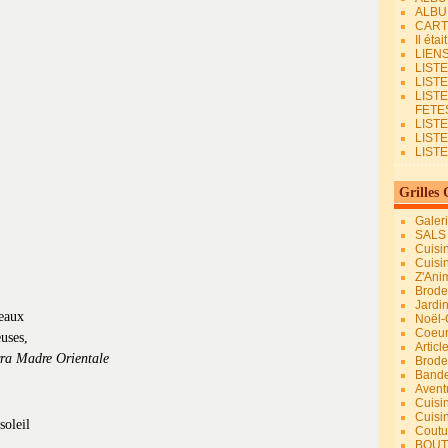
ALBU
CART
Il éta
LIEN
LIST
LIST
LIST
FETES.
LISTE
LIST
LIST
Grilles 
Galer
SALS
Cuisi
Cuisi
Z'Ani
Broder
Jardi
teaux
Noël-
Coeu
uses,
Articl
rra Madre Orientale
Brode
Bande
Avent
Cuisi
Cuisi
Coutur
BOUT