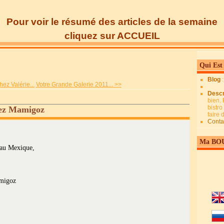
Pour voir le résumé des articles de la semaine
cliquez sur ACCUEIL
Qui Est
Blog
hez Valérie...
Votre Grande Galerie 2011... >>
Descr
bien. 
bistro
hez Mamigoz
faire
Conta
Ma BO
 au Mexique,