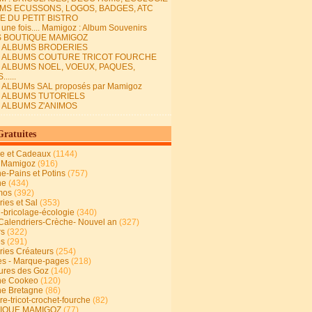
MS ECUSSONS, LOGOS, BADGES, ATC
E DU PETIT BISTRO
it une fois.... Mamigoz : Album Souvenirs
S BOUTIQUE MAMIGOZ
E ALBUMS BRODERIES
E ALBUMS COUTURE TRICOT FOURCHE
E ALBUMS NOEL, VOEUX, PAQUES,
.....
 ALBUMs SAL proposés par Mamigoz
E ALBUMS TUTORIELS
E ALBUMS Z'ANIMOS
Gratuites
ie et Cadeaux
(1144)
 Mamigoz
(916)
ne-Pains et Potins
(757)
ne
(434)
mos
(392)
ies et Sal
(353)
n-bricolage-écologie
(340)
Calendriers-Crèche- Nouvel an
(327)
rs
(322)
es
(291)
ries Créateurs
(254)
s - Marque-pages
(218)
ures des Goz
(140)
ne Cookeo
(120)
ne Bretagne
(86)
e-tricot-crochet-fourche
(82)
IQUE MAMIGOZ
(77)