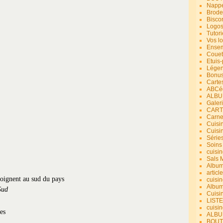
Nappe
Brode
Bisco
Logos
Tutori
Vos lo
Ensem
Couet
Etuis
Légend
Bonus
Carte
ABCéd
ALBU
Galer
CART
Carne
Cuisin
Cuisi
Série
Soins
cuisin
Sals 
Album
article
joignent au sud du pays
cuisin
Album
Sud
Cuisi
LIST
cuisin
ALBUM
BOUT