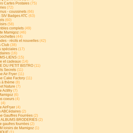
s Cartes Postales
(75)
ries
(72)
rnus - coussinets
(66)
 SIV Badges ATC
(63)
els
(60)
isirs
(58)
bles complets
(49)
te Mamigoz
(46)
-pochettes
(44)
es - récits et nouvelles
(42)
 Club
(38)
s spéciales
(17)
aires
(16)
MS-LIENS
(15)
ie et cadeaux
(14)
E DU PETIT BISTRO
(11)
ts Secrets
(11)
e Air Fryer
(11)
ne Cake Factory
(11)
s à thème
(8)
 et Nature
(7)
e Actifry
(7)
Mamigoz
(6)
s coeurs
(4)
(4)
e AirFryer
(4)
 ABCédaires
(2)
ne Gauffres Fourrées
(2)
E ALBUMS BRODERIES
(2)
e gaufres fourrées
(2)
 loisirs de Mamigoz
(1)
IQUE
(1)