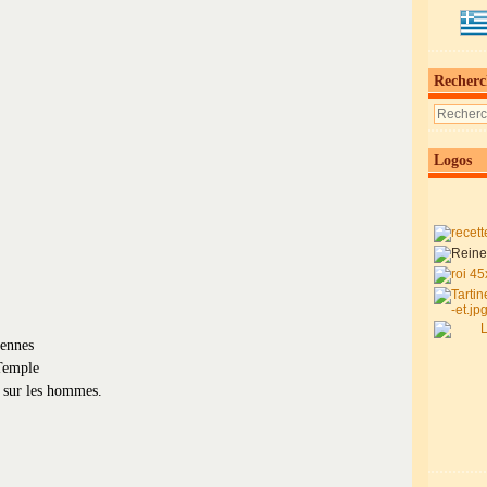
Recherc
Logos
iennes
Temple
x sur les hommes.