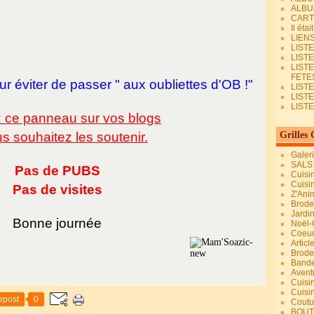
ALBU
CART
Il éta
LIEN
LIST
LIST
LIST
FETES.
 éviter de passer " aux oubliettes d'OB !"
LISTE
LIST
LIST
z ce panneau sur vos blogs
us souhaitez les soutenir.
Grilles 
Galer
SALS
Pas de PUBS
Cuisi
Cuisi
Pas de visites
Z'Ani
Broder
Jardi
Bonne journée
Noël-
Coeu
Articl
Brode
Bande
Avent
Cuisi
Cuisi
epost
0
Coutur
BOUT