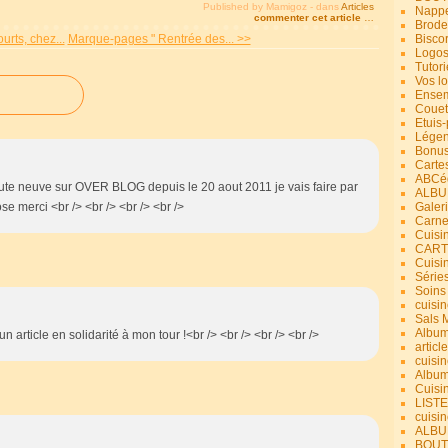
Published by Mamigoz
-
dans
Articles
Nappe
commenter cet article
…
Brode
urts, chez...
Marque-pages " Rentrée des... >>
Bisco
Logos
Tutori
Vos lo
Ensem
Couet
Etuis
Légend
Bonus
Carte
ABCéd
 toute neuve sur OVER BLOG depuis le 20 aout 2011 je vais faire par
ALBU
e merci <br /> <br /> <br /> <br />
Galer
Carne
Cuisin
CART
Cuisi
Série
Soins
cuisin
Sals 
Album
 un article en solidarité à mon tour !<br /> <br /> <br /> <br />
article
cuisin
Album
Cuisi
LIST
cuisin
ALBUM
BOUT