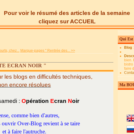
Pour voir le résumé des articles de la semaine
cliquez sur ACCUEIL
Qui Est
Blog
urts, chez...
Marque-pages " Rentrée des... >>
Descr
bien. 
bistro
RITE ECRAN NOIR "
faire
Conta
ur les blogs en difficultés techniques,
non encore résolues
Ma BO
 samedi :
O
pération
E
cran
N
oir
ense, comme bien d'autres,
 ouvrir Over-Blog revient à se taire
et à faire l'autruche.