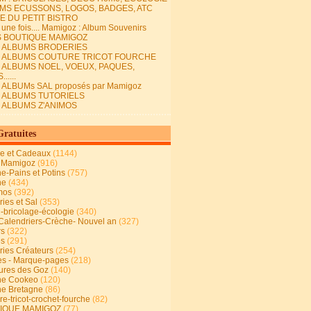
MS ECUSSONS, LOGOS, BADGES, ATC
E DU PETIT BISTRO
it une fois.... Mamigoz : Album Souvenirs
S BOUTIQUE MAMIGOZ
E ALBUMS BRODERIES
E ALBUMS COUTURE TRICOT FOURCHE
E ALBUMS NOEL, VOEUX, PAQUES,
.....
 ALBUMs SAL proposés par Mamigoz
E ALBUMS TUTORIELS
E ALBUMS Z'ANIMOS
Gratuites
ie et Cadeaux
(1144)
 Mamigoz
(916)
ne-Pains et Potins
(757)
ne
(434)
mos
(392)
ies et Sal
(353)
n-bricolage-écologie
(340)
Calendriers-Crèche- Nouvel an
(327)
rs
(322)
es
(291)
ries Créateurs
(254)
s - Marque-pages
(218)
ures des Goz
(140)
ne Cookeo
(120)
ne Bretagne
(86)
e-tricot-crochet-fourche
(82)
IQUE MAMIGOZ
(77)