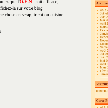
ulez que l'
O.E.N
. soit efficace,
Archive
ffichez-la sur votre blog
Août 
Juille
e chose en scrap, tricot ou cuisine....
Juin 
Mai 
Avril
Mars
Févri
Janvi
Déce
Nove
Octob
Sept
Août 
Juille
Juin 
Mai 
Avril
Mars
Févri
Janvi
Visiteur
compteu
Carte Pe
ALBU