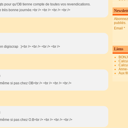
oigts pour qu'OB tienne compte de toutes vos revendications.
très bonne journée.<br /> <br /> <br /> <br />
Newslet
Abonnez-
publiés.
Email
 en digiscrap :)<br /> <br /> <br /> <br />
Liens
BONJ
Calcul
Calcul
Anne-M
Aux fi
0
r même si pas chez OB<br /> <br /> <br /> <br />
8
r même si pas chez O.B<br /> <br /> <br /> <br />