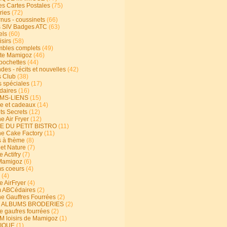
s Cartes Postales
(75)
ries
(72)
rnus - coussinets
(66)
 SIV Badges ATC
(63)
els
(60)
isirs
(58)
bles complets
(49)
te Mamigoz
(46)
-pochettes
(44)
es - récits et nouvelles
(42)
 Club
(38)
s spéciales
(17)
aires
(16)
MS-LIENS
(15)
ie et cadeaux
(14)
ts Secrets
(12)
e Air Fryer
(12)
E DU PETIT BISTRO
(11)
ne Cake Factory
(11)
s à thème
(8)
 et Nature
(7)
e Actifry
(7)
Mamigoz
(6)
s coeurs
(4)
(4)
e AirFryer
(4)
 ABCédaires
(2)
ne Gauffres Fourrées
(2)
E ALBUMS BRODERIES
(2)
e gaufres fourrées
(2)
 loisirs de Mamigoz
(1)
IQUE
(1)