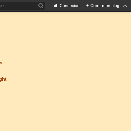
Connexion
+
Créer mon blog
s.
ight