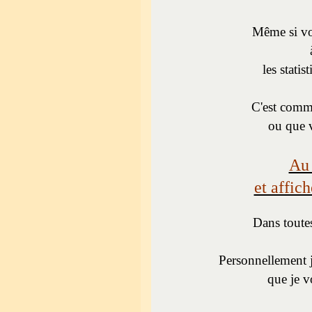
Même si vo
les statis
C'est comme
ou que v
Au 
et affic
Dans toutes
Personnellement j
que je v