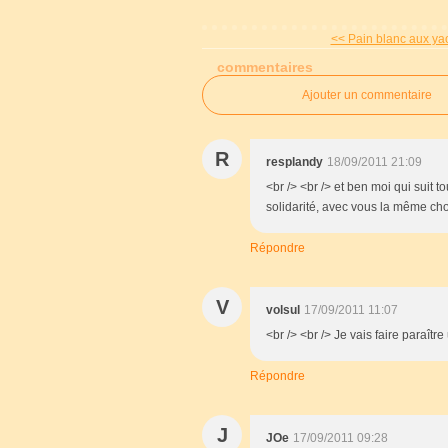
<< Pain blanc aux yao
commentaires
Ajouter un commentaire
R
resplandy
18/09/2011 21:09
<br /> <br /> et ben moi qui suit
solidarité, avec vous la même chos
Répondre
V
volsul
17/09/2011 11:07
<br /> <br /> Je vais faire paraître
Répondre
J
JOe
17/09/2011 09:28