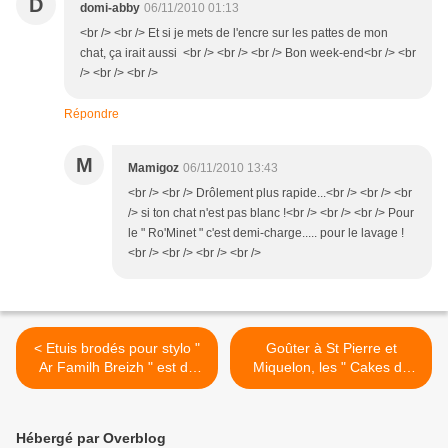
D
domi-abby
06/11/2010 01:13
<br /> <br /> Et si je mets de l'encre sur les pattes de mon
chat, ça irait aussi <br /> <br /> <br /> Bon week-end<br /> <br
/> <br /> <br />
Répondre
M
Mamigoz
06/11/2010 13:43
<br /> <br /> Drôlement plus rapide...<br /> <br /> <br
/> si ton chat n'est pas blanc !<br /> <br /> <br /> Pour
le " Ro'Minet " c'est demi-charge..... pour le lavage !
<br /> <br /> <br /> <br />
< Etuis brodés pour stylo "
Goûter à St Pierre et
Ar Familh Breizh " est de
Miquelon, les " Cakes de
retour !
Caillou " de Mamigoz >
Hébergé par Overblog