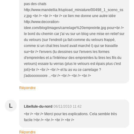
pas des chats
http://www.mandellia.fr/upload_miniature/00498_1_sceno_ss
z.jpg <br /> <br /> <br /> ce lien me donne une autre idée
http://www.decoration-
idee.com/blog/images/carrelage%20empreinte.jpg pour<br />
le bord du chemin car j'ai vu sur un blog une mise en relief sur
du velours (sur l'endroit ça fait comme du velours frappé,
comme si un chat tres lourd avait marché l) qui se travaille
sur<br /> l'envers (tu dessines sur l'envers les formes
d'empreintes et a l'intérieur des empreintes tu tires les fils du
velours) essaie tu verras (plus le velours est épais plus c'est
joli)<br /> <br /> <br /> et tu as vu ce carrelage ?
j'adooooooore ...<br /> <br /> <br /> <br />
Répondre
L
Libellule-du-nord
06/11/2010 11:42
<br /> <br /> Merci pour tes explications. Cela semble très
facile !<br /> <br /> <br /> <br />
Répondre