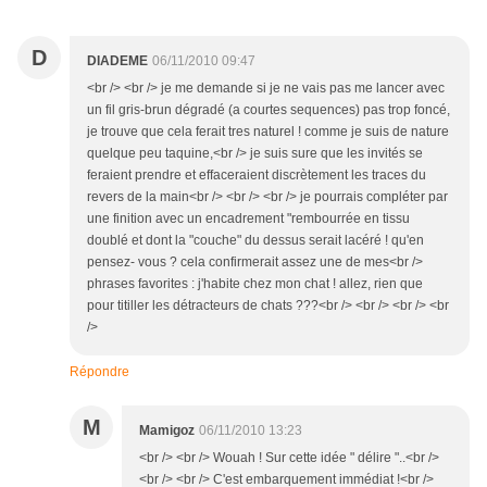
D
DIADEME
06/11/2010 09:47
<br /> <br /> je me demande si je ne vais pas me lancer avec
un fil gris-brun dégradé (a courtes sequences) pas trop foncé,
je trouve que cela ferait tres naturel ! comme je suis de nature
quelque peu taquine,<br /> je suis sure que les invités se
feraient prendre et effaceraient discrètement les traces du
revers de la main<br /> <br /> <br /> je pourrais compléter par
une finition avec un encadrement "rembourrée en tissu
doublé et dont la "couche" du dessus serait lacéré ! qu'en
pensez- vous ? cela confirmerait assez une de mes<br />
phrases favorites : j'habite chez mon chat ! allez, rien que
pour titiller les détracteurs de chats ???<br /> <br /> <br /> <br
/>
Répondre
M
Mamigoz
06/11/2010 13:23
<br /> <br /> Wouah ! Sur cette idée " délire "..<br />
<br /> <br /> C'est embarquement immédiat !<br />