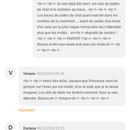
<br /> <br /> Je vois déjà très bien, les rails de pattes
de chat et le molleton qui bave...<br /> <br /> <br />
Les traces de pattes de chat ayant marché dans les
cendres de la cheminée.... avant da sauter d'un bond
d'un seul sur la jolie nappe immaculée qui n'attendait
plus que les invités....en<br /> dégradé de cendré !
<br /> <br /> <br /> PARFAIT !<br /> <br /> <br />
Bisous et très bon week-end avec les chats<br /> <br
/> <br /> <br />
V
Viviane
06/11/2010 09:38
<br /> <br /> merci très drôle, dautant que Princesse vient de
grimper sur l'évier qui est muillé, d'ou la suite que je te laisse
imaginer..Les sets de table me tentent vraiment, donc je vais
attendre. Bisous<br /> Viviane<br /> <br /> <br /> <br />
Répondre
D
Danaou
06/11/2010 09:31