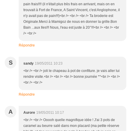
pain frais!!!! (il n'était plus très frais en arrivant, mais on en
trouvait à Fort de France, A Saint Vincent, c'est Anglophone, il
n'y avait pas de pain!!!)<br /> <br /> <br /> Ta broderie est
Originale.Merci à Mamigoz de nous en donner la grille.Bon
Bain ...aux Iles!!! Nous, l'eau est juste à 20°!!!<br /> <br /> <br
/> <br />
Répondre
S
sandy
19/05/2011 10:23
<br /> <br /> joli le chapeau à pot de confiture. je vais aller lui
rendre visite.<br /> <br /> <br /> bonne journée **<br /> <br />
<br /> <br />
Répondre
A
Aurore
19/05/2011 10:17
<br /> <br /> Ooooh quelle magnifique idée ! J'ai 3 pots de
caramel au beurre salé dans mon placard (ma petite réserve