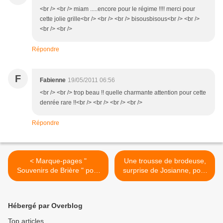
<br /> <br /> miam .....encore pour le régime !!!! merci pour
cette jolie grille<br /> <br /> <br /> bisousbisous<br /> <br />
<br /> <br />
Répondre
F
Fabienne
19/05/2011 06:56
<br /> <br /> trop beau !! quelle charmante attention pour cette
denrée rare !!<br /> <br /> <br /> <br />
Répondre
< Marque-pages "
Une trousse de brodeuse,
Souvenirs de Brière " pour
surprise de Josianne, pour
Mamigoz
Mamigoz >
Hébergé par Overblog
Top articles