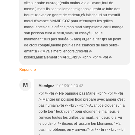
vite sur notre ouvrage(enfin moins vite qu'avant,tout de
meme!),mais ils sont tellement mignons,que<br /> faire des
heureux avec ce genre de cadeau,çà fait chaud au coeur!!!
merci d'avance MAMIE GOZ pour m'envoyer les grilles
manquantes de la crèche,mon mari s'impatiente car il mange
son poisson tt<br /> seul,mais j'ai essayé jusque
maintenant,suis pas douée(67ans) et,j'en ai fait tjrs au point
de croix compté,meme pour les naissances de mes petits-
enfants(7):j'y vais,merci encore,gros<br />
bisous,amicalement : MARIE.<br /> <br /> <br /> <br />
Répondre
M
Mamigoz
11/11/2011 13:42
<br /> <br /> Ne panique pas Marie !<br /> <br /> <br
/> Manger un poisson froid préparé avec amour c'est
pas humain.<br /> <br /> <br /> Avant de clouer sur la
porte ton " tecknitien " pour éloigner le malheur, je
t'envoie toutes les grilles par mail... en deux fois, vu
le poids<br /> Bisous et rassure ton Monsieur, " y'a
pas ni problème, on y arrivera"<br /> <br /> <br /> <br