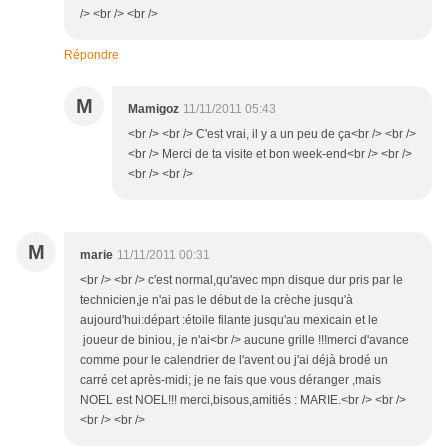
/> <br /> <br />
Répondre
M
Mamigoz
11/11/2011 05:43
<br /> <br /> C'est vrai, il y a un peu de ça<br /> <br />
<br /> Merci de ta visite et bon week-end<br /> <br />
<br /> <br />
M
marie
11/11/2011 00:31
<br /> <br /> c'est normal,qu'avec mpn disque dur pris par le
technicien,je n'ai pas le début de la crèche jusqu'à
aujourd'hui:départ :étoile filante jusqu'au mexicain et le
joueur de biniou, je n'ai<br /> aucune grille !!!merci d'avance
comme pour le calendrier de l'avent ou j'ai déjà brodé un
carré cet après-midi; je ne fais que vous déranger ,mais
NOEL est NOEL!!! merci,bisous,amitiés : MARIE.<br /> <br />
<br /> <br />