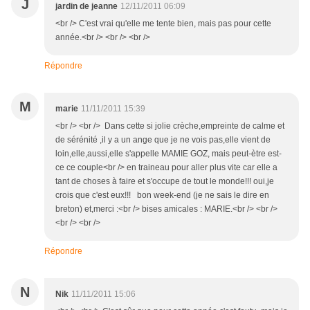
J
jardin de jeanne
12/11/2011 06:09
<br /> C'est vrai qu'elle me tente bien, mais pas pour cette
année.<br /> <br /> <br />
Répondre
M
marie
11/11/2011 15:39
<br /> <br /> Dans cette si jolie crèche,empreinte de calme et
de sérénité ,il y a un ange que je ne vois pas,elle vient de
loin,elle,aussi,elle s'appelle MAMIE GOZ, mais peut-ètre est-
ce ce couple<br /> en traineau pour aller plus vite car elle a
tant de choses à faire et s'occupe de tout le monde!!! oui,je
crois que c'est eux!!! bon week-end (je ne sais le dire en
breton) et,merci :<br /> bises amicales : MARIE.<br /> <br />
<br /> <br />
Répondre
N
Nik
11/11/2011 15:06