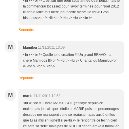
<br /> <br /> C'est sûr que pour cette année c'est foutu, mais je
la commencrai tôt assez pour l'avoir terminée pour Noel 2012
!!!!<br /> Mille fois merci pour cette merveille<br /> Gros
bisoussss<br /> Nik<br /> <br /> <br /> <br />
Répondre
M
Mamilou
11/11/2011 13:09
<br /> <br /> Quelle jolie création !!! Un grand BRAVO ma
chère Mamigoz !!!<br /> <br /> <br /> Chantal ou Mamilou<br
/> <br /> <br /> <br />
Répondre
M
marie
11/11/2011 12:53
<br /> <br /> Chère MAMIE GOZ ,j'essaye depuis ce
matin,mais je n'ai que l'étoile et MARIE,puis les personnages
dessous me manquent et ne se réajustent pas aux 6 grilles
que tu as mis en ligne!!! si,je<br /> le rencontre ce technicien
ce sera sa "fete" mais pas de NOEL!!! car on arrive à travailler