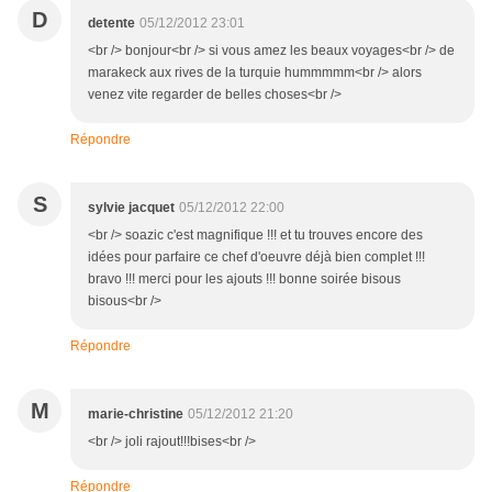
D
detente
05/12/2012 23:01
<br /> bonjour<br /> si vous amez les beaux voyages<br /> de
marakeck aux rives de la turquie hummmmm<br /> alors
venez vite regarder de belles choses<br />
Répondre
S
sylvie jacquet
05/12/2012 22:00
<br /> soazic c'est magnifique !!! et tu trouves encore des
idées pour parfaire ce chef d'oeuvre déjà bien complet !!!
bravo !!! merci pour les ajouts !!! bonne soirée bisous
bisous<br />
Répondre
M
marie-christine
05/12/2012 21:20
<br /> joli rajout!!!bises<br />
Répondre