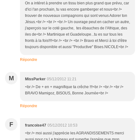
On a intéret à prendre un tissu bien plus grand que prévu, car
d'ici l'an prochain, tu vas encore gamberger et nous<br />
trouver de nouveaux compagnons qui sont venus Adorer ton
Jésus.<br /> <br /> <br /> Un ouvrage peut en cacher un autre,
j'aperçois sur le coté gauche, tes ébauches de l'Afrique, des
iles de<br /> Martinique et Guadeloupe...tu es sur tous les
fronts à la fois!!!!<br /> <br /> <br /> Bravo et Merci à toi d'être
toujours disponible et aussi "Productive" Bises.NICOLE<br />
Répondre
M
MissParker
05/12/2012 11:21
<br /> De + en + magnifique ta crêche !!!<br /> <br /> <br />
BRAVO Mamigoz, BISOUS, Bonne Journée<br />
Répondre
F
francoise47
05/12/2012 10:53
<br /> moi aussi j'apprécie les AGRANDISSEMENTS merci
aussi pour ça.Le traineau est superbe,j'espère que mon