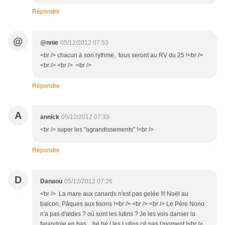
Répondre
@
@nnie
05/12/2012 07:53
<br /> chacun à son rythme, tous seront au RV du 25 !<br />
<br /> <br /> <br />
Répondre
A
annick
05/12/2012 07:33
<br /> super les "agrandissements" !<br />
Répondre
D
Danaou
05/12/2012 07:26
<br /> La mare aux canards n'est pas gelée !!! Noël au
balcon, Pâques aux tisons !<br /> <br /> <br /> Le Père Nono
n'a pas d'aides ? où sont les lutins ? Je les vois danser la
farandole en bas... hé hé ! les Lutins cé pas l'moment !<br />