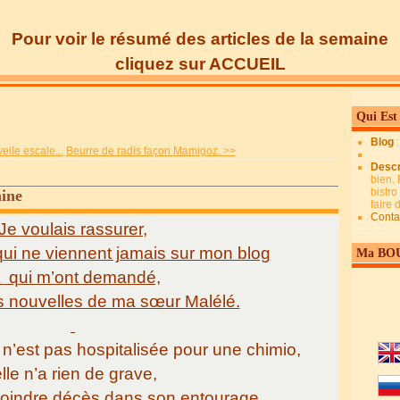
Pour voir le résumé des articles de la semaine
cliquez sur ACCUEIL
Qui Est
Blog
lle escale...
Beurre de radis façon Mamigoz. >>
Descr
bien. 
bistro
aine
faire
Conta
Je voulais rassurer,
ui ne viennent jamais sur mon blog
Ma BO
qui m’ont demandé,
es nouvelles de ma sœur Malélé.
n’est pas hospitalisée pour une chimio,
lle n’a rien de grave,
oindre décès dans son entourage.