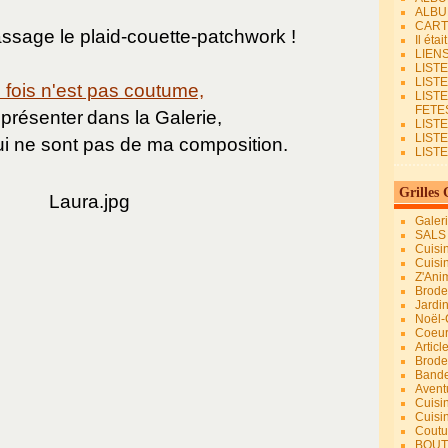
ALBU
CART
sage le plaid-couette-patchwork !
Il éta
LIEN
LIST
LIST
fois n'est pas coutume,
LIST
FETES.
 présenter
dans la Galerie,
LISTE
LIST
i ne sont pas de ma composition.
LIST
Grilles 
Galer
SALS
Cuisi
Cuisi
Z'Ani
Broder
Jardi
Noël-
Coeu
Articl
Brode
Bande
Avent
Cuisi
Cuisi
Coutur
BOUT