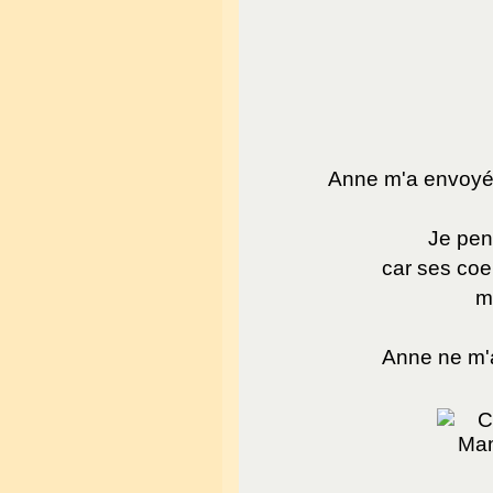
Anne m'a envoyé l
Je pens
car ses coe
mi
Anne ne m'a