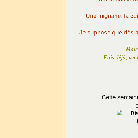
Une migraine, la c
Je suppose que dès au
Malél
Fais déjà, ven
Cette semaine 
l