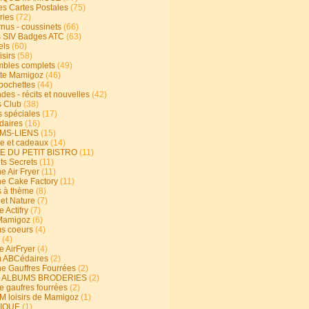
s Cartes Postales
(75)
ries
(72)
rnus - coussinets
(66)
 SIV Badges ATC
(63)
els
(60)
isirs
(58)
bles complets
(49)
te Mamigoz
(46)
-pochettes
(44)
es - récits et nouvelles
(42)
 Club
(38)
s spéciales
(17)
aires
(16)
MS-LIENS
(15)
ie et cadeaux
(14)
E DU PETIT BISTRO
(11)
ts Secrets
(11)
e Air Fryer
(11)
ne Cake Factory
(11)
s à thème
(8)
 et Nature
(7)
e Actifry
(7)
Mamigoz
(6)
s coeurs
(4)
(4)
e AirFryer
(4)
 ABCédaires
(2)
ne Gauffres Fourrées
(2)
E ALBUMS BRODERIES
(2)
e gaufres fourrées
(2)
 loisirs de Mamigoz
(1)
IQUE
(1)