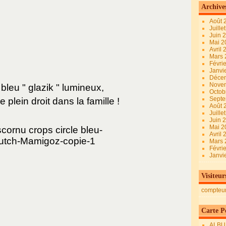
Archive
Août 
Juille
Juin 
Mai 
Avril
Mars
Févri
Janvi
Déce
Nove
bleu " glazik " lumineux,
Octob
Sept
de plein droit dans la famille !
Août 
Juille
Juin 
Mai 
Avril
Mars
Févri
Janvi
Visiteur
compteu
Carte Pe
ALBU