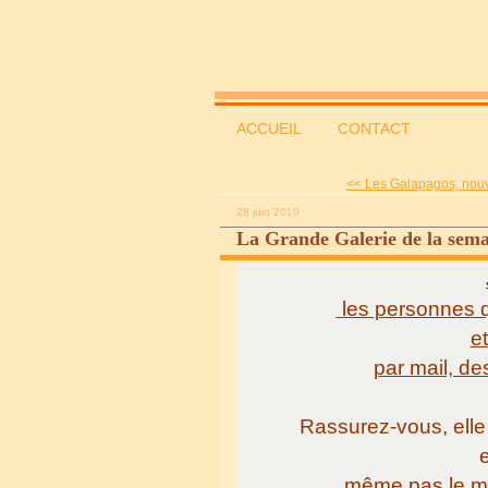
ACCUEIL
CONTACT
<< Les Galapagos, nouve
28 juin 2010
La Grande Galerie de la sem
les personnes q
et
par mail, d
Rassurez-vous, elle 
e
même pas le m