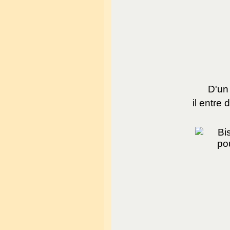
D'un 
il entre 