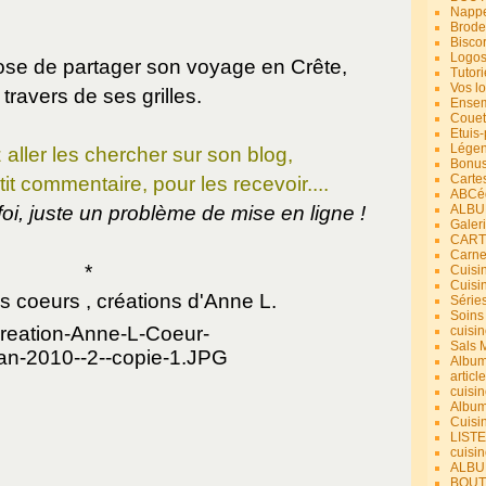
Nappe
Brode
Bisco
Logos
se de partager son voyage en Crête,
Tutori
Vos lo
 travers de ses grilles.
Ensem
Couet
Etuis
Légend
aller les chercher sur son blog,
Bonus
Carte
tit commentaire, pour les recevoir....
ABCéd
oi, juste un problème de mise en ligne !
ALBU
Galer
CART
Carne
*
Cuisin
Cuisi
lis coeurs , créations d'Anne L.
Série
Soins
cuisin
Sals 
Album
article
cuisin
Album
Cuisi
LIST
cuisin
ALBUM
BOUT