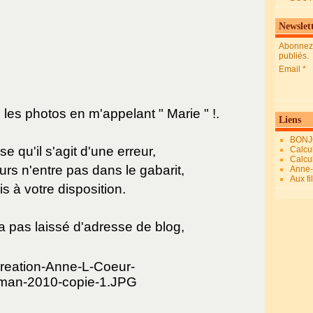
Newslet
Abonnez-
publiés.
Email
es photos en m'appelant " Marie " !.
Liens
BONJ
e qu'il s'agit d'une erreur,
Calcul
Calcul
urs n'entre pas dans le gabarit,
Anne-M
Aux fi
s à votre disposition.
 pas laissé d'adresse de blog,