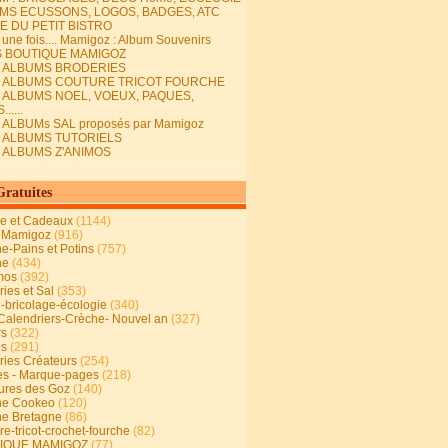
MS ECUSSONS, LOGOS, BADGES, ATC
E DU PETIT BISTRO
it une fois.... Mamigoz : Album Souvenirs
S BOUTIQUE MAMIGOZ
E ALBUMS BRODERIES
E ALBUMS COUTURE TRICOT FOURCHE
E ALBUMS NOEL, VOEUX, PAQUES,
.....
 ALBUMs SAL proposés par Mamigoz
E ALBUMS TUTORIELS
E ALBUMS Z'ANIMOS
Gratuites
ie et Cadeaux
(1144)
 Mamigoz
(916)
ne-Pains et Potins
(757)
ne
(434)
mos
(392)
ies et Sal
(353)
n-bricolage-écologie
(340)
Calendriers-Crèche- Nouvel an
(327)
rs
(322)
es
(291)
ries Créateurs
(254)
s - Marque-pages
(218)
ures des Goz
(140)
ne Cookeo
(120)
ne Bretagne
(86)
e-tricot-crochet-fourche
(82)
IQUE MAMIGOZ
(77)