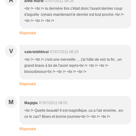
A
anne marie
07/07/2011 08:35
<br /> <br /> la dernière fois c'était donc l'avant dernier coup
d'aiguille :o)mais maintenant le dernier est tout proche.<br />
<br /> <br /> <br />
Répondre
V
valerieb/titival
07/07/2011 08:25
<br /> <br /> c'est une merveille .... j'ai hâte de voir la fin , un
grand bravo à toi de l'avoir repris<br /> <br /> <br />
bisousbisous<br /> <br /> <br /> <br />
Répondre
M
Magigia
07/07/2011 08:01
<br /> Quelle beauté! Il est magnifique..ca a l'air enorme...es-
ce le cas? Bises et bonne journee<br /> <br /> <br />
Répondre