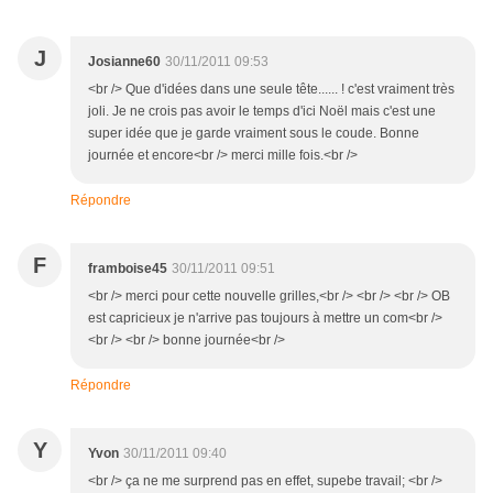
J
Josianne60
30/11/2011 09:53
<br /> Que d'idées dans une seule tête...... ! c'est vraiment très
joli. Je ne crois pas avoir le temps d'ici Noël mais c'est une
super idée que je garde vraiment sous le coude. Bonne
journée et encore<br /> merci mille fois.<br />
Répondre
F
framboise45
30/11/2011 09:51
<br /> merci pour cette nouvelle grilles,<br /> <br /> <br /> OB
est capricieux je n'arrive pas toujours à mettre un com<br />
<br /> <br /> bonne journée<br />
Répondre
Y
Yvon
30/11/2011 09:40
<br /> ça ne me surprend pas en effet, supebe travail; <br />