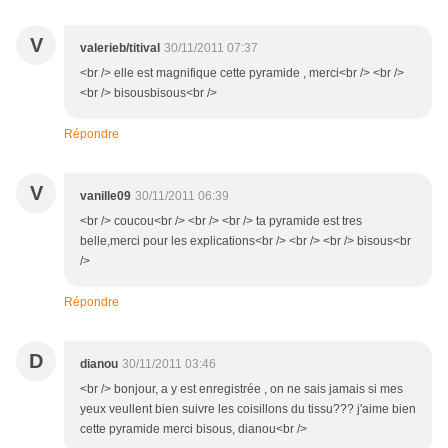
V
valerieb/titival
30/11/2011 07:37
<br /> elle est magnifique cette pyramide , merci<br /> <br />
<br /> bisousbisous<br />
Répondre
V
vanille09
30/11/2011 06:39
<br /> coucou<br /> <br /> <br /> ta pyramide est tres
belle,merci pour les explications<br /> <br /> <br /> bisous<br
/>
Répondre
D
dianou
30/11/2011 03:46
<br /> bonjour, a y est enregistrée , on ne sais jamais si mes
yeux veullent bien suivre les coisillons du tissu??? j'aime bien
cette pyramide merci bisous, dianou<br />