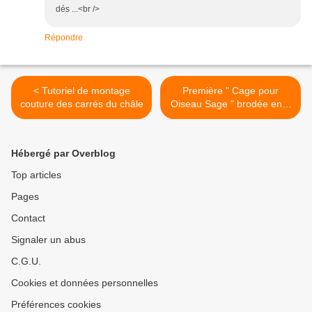
dés ...<br />
Répondre
< Tutoriel de montage
Première " Cage pour
couture des carrés du châle
Oiseau Sage " brodée en 1
fl >
Hébergé par Overblog
Top articles
Pages
Contact
Signaler un abus
C.G.U.
Cookies et données personnelles
Préférences cookies