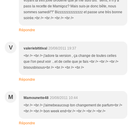
voyant ta très jolie broderie que je me suis dis:" tiens, il n'y a
pass la recette de Mamigoz? Mais suis-je donc bête, nous
sommes samedi!"!" Bizzzzzzzzzzzzzz et passe une très bonne
soirée.<br /> <br /> <br /> <br />
Répondre
V
valerieb/titival
20/08/2011 19:37
<br /> <br /> j'adore ta version , ça change de toutes celles
que l'on peut voir ...et de celle que je fais <br /> <br /> <br />
bisousbisous<br /> <br /> <br /> <br />
Répondre
M
Mamounette48
20/08/2011 10:44
<br /> <br /> j'aimebeaucoup ton changement de parfum<br />
<br /> <br /> bon week end<br /> <br /> <br /> <br />
Répondre