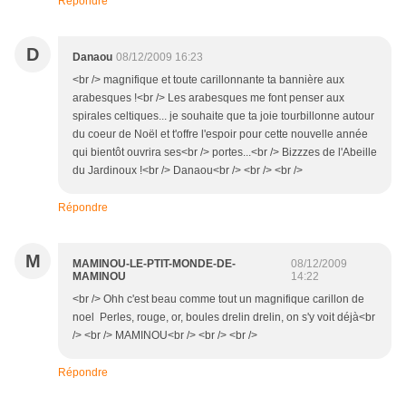
Répondre
D
Danaou
08/12/2009 16:23
<br /> magnifique et toute carillonnante ta bannière aux
arabesques !<br /> Les arabesques me font penser aux
spirales celtiques... je souhaite que ta joie tourbillonne autour
du coeur de Noël et t'offre l'espoir pour cette nouvelle année
qui bientôt ouvrira ses<br /> portes...<br /> Bizzzes de l'Abeille
du Jardinoux !<br /> Danaou<br /> <br /> <br />
Répondre
M
MAMINOU-LE-PTIT-MONDE-DE-
08/12/2009
MAMINOU
14:22
<br /> Ohh c'est beau comme tout un magnifique carillon de
noel Perles, rouge, or, boules drelin drelin, on s'y voit déjà<br
/> <br /> MAMINOU<br /> <br /> <br />
Répondre