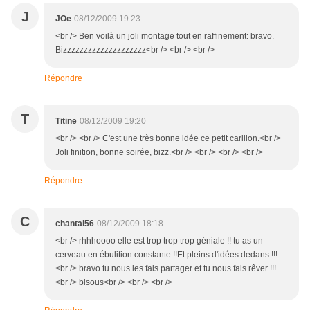
J
JOe
08/12/2009 19:23
<br /> Ben voilà un joli montage tout en raffinement: bravo.
Bizzzzzzzzzzzzzzzzzzzz<br /> <br /> <br />
Répondre
T
Titine
08/12/2009 19:20
<br /> <br /> C'est une très bonne idée ce petit carillon.<br />
Joli finition, bonne soirée, bizz.<br /> <br /> <br /> <br />
Répondre
C
chantal56
08/12/2009 18:18
<br /> rhhhoooo elle est trop trop trop géniale !! tu as un
cerveau en ébulition constante !!Et pleins d'idées dedans !!!
<br /> bravo tu nous les fais partager et tu nous fais rêver !!!
<br /> bisous<br /> <br /> <br />