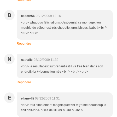
B
babeth56
08/12/2009 12:16
<br /> whaouuu félicitations, c'est génial ce montage. ton
meuble de séjour est très chouette. gros bisous. babeth<br />
<br /> <br />
Répondre
N
nathalie
08/12/2009 11:32
<br /> le résultat est surprenant est il va très bien dans son
endroit.<br /> bonne journée.<br /> <br /> <br />
Répondre
E
eliane-lili
08/12/2009 11:31
<br /> tout simplement magnifique!!<br /> j'aime beaucoup ta
finition!!<br /> bises de lili <br /> <br /> <br />