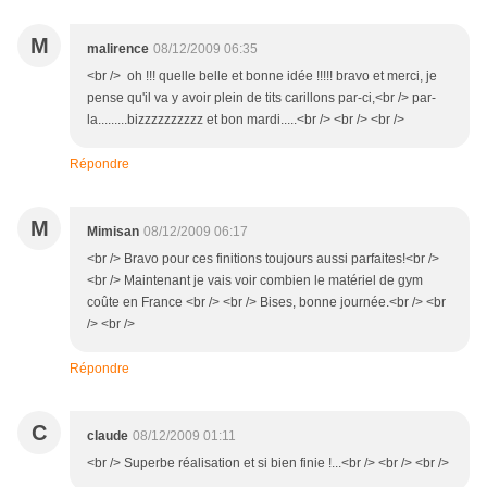
M
malirence
08/12/2009 06:35
<br /> oh !!! quelle belle et bonne idée !!!!! bravo et merci, je
pense qu'il va y avoir plein de tits carillons par-ci,<br /> par-
la.........bizzzzzzzzzz et bon mardi.....<br /> <br /> <br />
Répondre
M
Mimisan
08/12/2009 06:17
<br /> Bravo pour ces finitions toujours aussi parfaites!<br />
<br /> Maintenant je vais voir combien le matériel de gym
coûte en France <br /> <br /> Bises, bonne journée.<br /> <br
/> <br />
Répondre
C
claude
08/12/2009 01:11
<br /> Superbe réalisation et si bien finie !...<br /> <br /> <br />