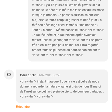
/> <br /> C'est marrant mais ils sont muets<br /> <br
/> <br /> Il y a 15 jours à 80 cm de là, j'avais un nid
de merle. le père et la mère me faisaient du ras motte
lorsque je brodais. Je pensais qu'ils faisaient leur
nid, lorsque tout à coup un gros<br /> bébé joufflu a
râté son décollage et est tombé sur ma nappe du
Tour du Monde.... Même pas salie !<br /> <br /> <br />
Je l'ai récupéré et je l'ai relaché après avoir fait
rentrer Eclipse (le chat)<br /> <br /> <br /> Il se porte
très bien, il n'a pas peur de moi car il m'a regardé
broder toute sa jeunesse du haut de son nid.<br />
<br /> <br /> <br /> <br /> <br /> <br />
O
Odile 16 37
01/07/2011 08:55
<br /> <br /> instant magique!!! que la vie est belle de nous
donner a regarder la nature vivante si près de nous !!! merci
de l'arret sur ce petit nid plein de vie......de bonheur partager....
<br /> <br /> <br /> <br />
Répondre