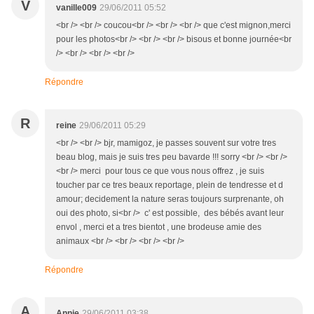
V
vanille009
29/06/2011 05:52
<br /> <br /> coucou<br /> <br /> <br /> que c'est mignon,merci
pour les photos<br /> <br /> <br /> bisous et bonne journée<br
/> <br /> <br /> <br />
Répondre
R
reine
29/06/2011 05:29
<br /> <br /> bjr, mamigoz, je passes souvent sur votre tres
beau blog, mais je suis tres peu bavarde !!! sorry <br /> <br />
<br /> merci pour tous ce que vous nous offrez , je suis
toucher par ce tres beaux reportage, plein de tendresse et d
amour; decidement la nature seras toujours surprenante, oh
oui des photo, si<br /> c' est possible, des bébés avant leur
envol , merci et a tres bientot , une brodeuse amie des
animaux <br /> <br /> <br /> <br />
Répondre
A
Annie
29/06/2011 03:38