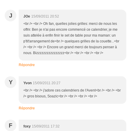
J
JOe
15/09/2011 20:52
<br /> <br /> Oh fan, quelles jolies grilles: merci de nous les
offrir. Ben je n'ai pas encore commencé ce calendrier, je me
suis attelée à enfin finir le set de table pour ma maman: un
p'tit'arrangement de<br /> quelques grilles de la couette...<br
/> <br /> <br /> Encore un grand merci de toujours penser à
nous. Bizzzzzzzzzzzzzzzz<br /> <br /> <br /> <br />
Répondre
Y
Yvon
15/09/2011 20:27
<br /> <br /> j'adore ces calendriers de l'Avent<br /> <br /> <br
/> gros bisous, Soazic<br /> <br /> <br /> <br />
Répondre
F
foxy
15/09/2011 17:32