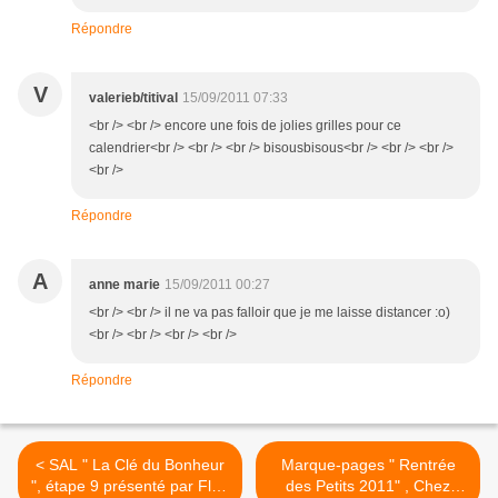
Répondre
V
valerieb/titival
15/09/2011 07:33
<br /> <br /> encore une fois de jolies grilles pour ce
calendrier<br /> <br /> <br /> bisousbisous<br /> <br /> <br />
<br />
Répondre
A
anne marie
15/09/2011 00:27
<br /> <br /> il ne va pas falloir que je me laisse distancer :o)
<br /> <br /> <br /> <br />
Répondre
< SAL " La Clé du Bonheur
Marque-pages " Rentrée
", étape 9 présenté par Flo :
des Petits 2011" , Chez