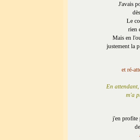
J'avais p
dès
Le co
rien 
Mais en l'o
justement la p
et ré-a
En attendant
m'a p
j'en profite
d