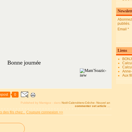
Newslet
Abonnez-
publiés.
Email
Liens
BONJ
Bonne journée
Calcul
Calcul
Anne-M
Aux fi
epost
0
Published by Mamigoz
-
dans
Noël-Calendriers-Crèche- Nouvel an
commenter cet article
…
des fils chez...
Coupure connexion >>