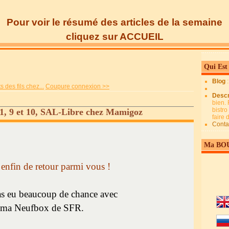
Pour voir le résumé des articles de la semaine
cliquez sur ACCUEIL
Qui Est
Blog
des fils chez...
Coupure connexion >>
Descr
bien. 
bistro
011, 9 et 10, SAL-Libre chez Mamigoz
faire
Conta
Ma BO
 enfin de retour parmi vous !
pas eu beaucoup de chance avec
ma Neufbox de SFR.