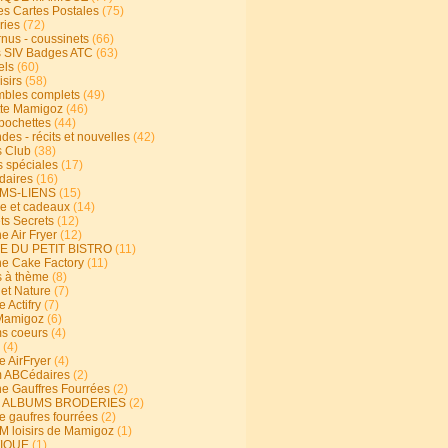
s Cartes Postales
(75)
ries
(72)
rnus - coussinets
(66)
 SIV Badges ATC
(63)
els
(60)
isirs
(58)
bles complets
(49)
te Mamigoz
(46)
-pochettes
(44)
es - récits et nouvelles
(42)
 Club
(38)
s spéciales
(17)
aires
(16)
MS-LIENS
(15)
ie et cadeaux
(14)
ts Secrets
(12)
e Air Fryer
(12)
E DU PETIT BISTRO
(11)
ne Cake Factory
(11)
s à thème
(8)
 et Nature
(7)
e Actifry
(7)
Mamigoz
(6)
s coeurs
(4)
(4)
e AirFryer
(4)
 ABCédaires
(2)
ne Gauffres Fourrées
(2)
E ALBUMS BRODERIES
(2)
e gaufres fourrées
(2)
 loisirs de Mamigoz
(1)
IQUE
(1)