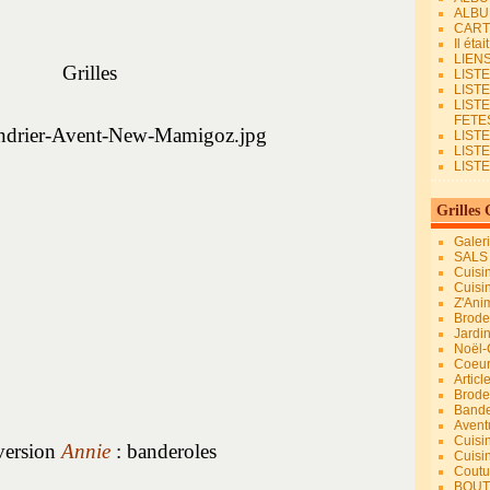
ALBU
CART
Il éta
LIEN
Grilles
LIST
LIST
LIST
FETES.
LISTE
LIST
LIST
Grilles 
Galer
SALS
Cuisi
Cuisi
Z'Ani
Broder
Jardi
Noël-
Coeu
Articl
Brode
Bande
Avent
Cuisi
version
Annie
: banderoles
Cuisi
Coutur
BOUT