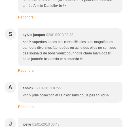
<br /> De belles cartes ,meilleurs voeux pour cette nouvelle
année!Amitié Danielle<br />
Répondre
S
sylvie jacquet
02/01/2013 08:38
<br /> superbes toutes ces cartes !!!! elles sont magnifiques
par leurs diversités fabriquées ou achetées elles ne sont que
des souhaits de bons voeux pour notre chere mamigoz !!!!
belle journée bisous<br /> bisous<br />
Répondre
A
annick
02/01/2013 07:27
<br /> jolie collection et ce n'est sans doute pas fini<br />
Répondre
J
joelle
02/01/2013 06:43