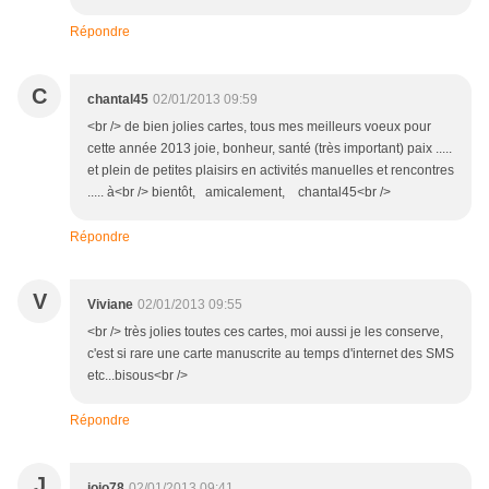
Répondre
C
chantal45
02/01/2013 09:59
<br /> de bien jolies cartes, tous mes meilleurs voeux pour
cette année 2013 joie, bonheur, santé (très important) paix .....
et plein de petites plaisirs en activités manuelles et rencontres
..... à<br /> bientôt, amicalement, chantal45<br />
Répondre
V
Viviane
02/01/2013 09:55
<br /> très jolies toutes ces cartes, moi aussi je les conserve,
c'est si rare une carte manuscrite au temps d'internet des SMS
etc...bisous<br />
Répondre
J
jojo78
02/01/2013 09:41