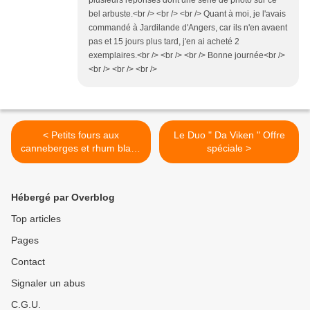
plusieurs réponses dont une série de photo sur ce
bel arbuste.<br /> <br /> <br /> Quant à moi, je l'avais
commandé à Jardilande d'Angers, car ils n'en avaent
pas et 15 jours plus tard, j'en ai acheté 2
exemplaires.<br /> <br /> <br /> Bonne journée<br />
<br /> <br /> <br />
< Petits fours aux
Le Duo " Da Viken " Offre
canneberges et rhum blanc
spéciale >
de Mamigoz
Hébergé par Overblog
Top articles
Pages
Contact
Signaler un abus
C.G.U.