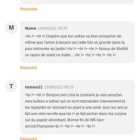
Répondre
M
Malele
15/08/2011 08:25
<br /> <br /> j'espère que ton safran va bien prospérer de
même que l'arbre à faisans qui cette fois va grandir dans la
paix retrouvée au jardin !<br /> <br /> <br /> bisous de Malélé
un rayon de soleil ce matin ...<br /> <br /> <br /> <br />
Répondre
T
toutous21
15/08/2011 08:25
<br /> <br /> Bonjour,moi c'est le contraire je vais arracher
mes bulbes a safran qui ce sont reproduites intensement.et
les replanter en donnant du plant a une amie ,tous les ans je
fait une mini recolte que<br /> je fait secher dans ma cuisine
sur du papier absorbant .Bonne fin de WK bien
arrosé.Françoise<br /> <br /> <br /> <br />
Répondre