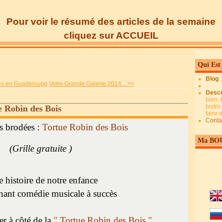
Pour voir le résumé des articles de la semaine
cliquez sur ACCUEIL
Qui Est
Blog
es en Guadeloupe
Votre Grande Galerie 2014... >>
Descr
bien. 
bistro
e Robin des Bois
faire
Conta
s brodées :
Tortue Robin des Bois
Ma BO
(Grille gratuite )
e histoire de notre enfance
nant comédie musicale à succès
er à côté de la
" Tortue Robin des Bois "