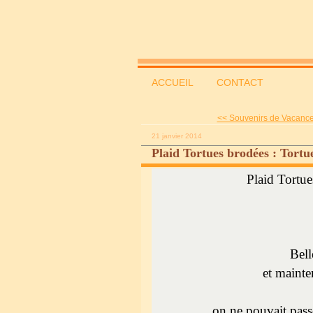
ACCUEIL
CONTACT
<< Souvenirs de Vacanc
21 janvier 2014
Plaid Tortues brodées : Tortu
Plaid Tortue
Bell
et mainte
on ne pouvait pass