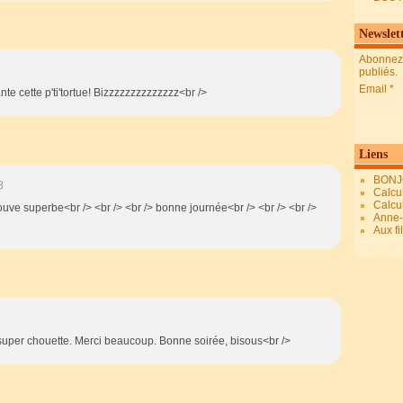
Newslet
Abonnez-
publiés.
Email
nte cette p'ti'tortue! Bizzzzzzzzzzzzzz<br />
Liens
BONJ
8
Calcul
Calcul
rouve superbe<br /> <br /> <br /> bonne journée<br /> <br /> <br />
Anne-M
Aux fi
st super chouette. Merci beaucoup. Bonne soirée, bisous<br />