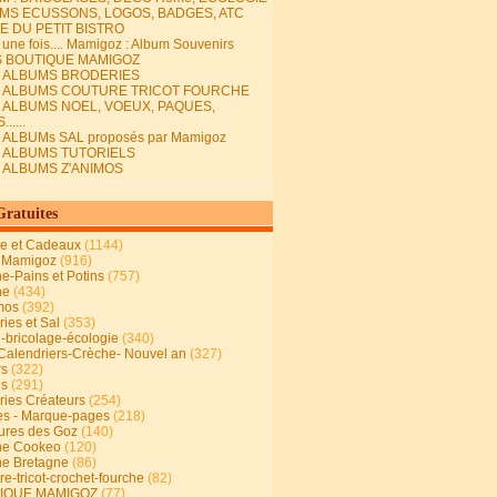
MS ECUSSONS, LOGOS, BADGES, ATC
E DU PETIT BISTRO
it une fois.... Mamigoz : Album Souvenirs
S BOUTIQUE MAMIGOZ
E ALBUMS BRODERIES
E ALBUMS COUTURE TRICOT FOURCHE
E ALBUMS NOEL, VOEUX, PAQUES,
.....
 ALBUMs SAL proposés par Mamigoz
E ALBUMS TUTORIELS
E ALBUMS Z'ANIMOS
Gratuites
ie et Cadeaux
(1144)
 Mamigoz
(916)
ne-Pains et Potins
(757)
ne
(434)
mos
(392)
ies et Sal
(353)
n-bricolage-écologie
(340)
Calendriers-Crèche- Nouvel an
(327)
rs
(322)
es
(291)
ries Créateurs
(254)
s - Marque-pages
(218)
ures des Goz
(140)
ne Cookeo
(120)
ne Bretagne
(86)
e-tricot-crochet-fourche
(82)
IQUE MAMIGOZ
(77)