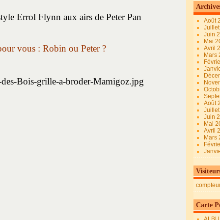
Archive
tyle Errol Flynn aux airs de Peter Pan
Août 
Juille
Juin 
Mai 
pour vous : Robin ou Peter ?
Avril
Mars
Févri
Janvi
Déce
Nove
Octob
Sept
Août 
Juille
Juin 
Mai 
Avril
Mars
Févri
Janvi
Visiteur
compteu
Carte Pe
ALBU