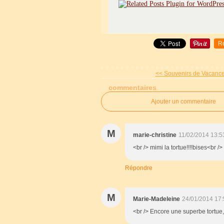
R
<< Souvenirs de Vacanc
commentaires
Ajouter un commentaire
M
marie-christine
11/02/2014 13:5
<br /> mimi la tortue!!!!bises<br />
Répondre
M
Marie-Madeleine
24/01/2014 17:
<br /> Encore une superbe tortue,