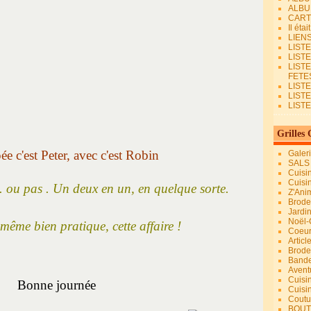
ALBU
CART
Il éta
LIEN
LIST
LIST
LIST
FETES.
LISTE
LIST
LIST
Grilles 
ée c'est Peter, avec c'est Robin
Galer
SALS
Cuisi
Cuisi
.... ou pas . Un deux en un, en quelque sorte.
Z'Ani
Broder
Jardi
Noël-
même bien pratique, cette affaire !
Coeu
Articl
Brode
Bande
Avent
Cuisi
Bonne journée
Cuisi
Coutur
BOUT