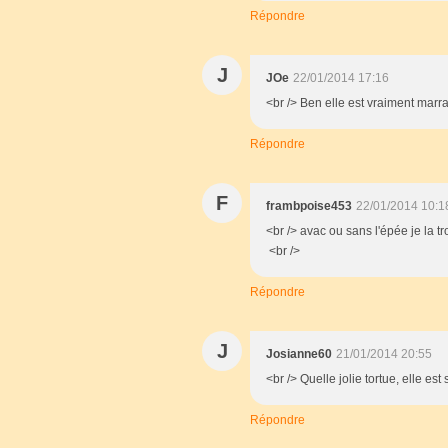
Répondre
J
JOe
22/01/2014 17:16
<br /> Ben elle est vraiment marra
Répondre
F
frambpoise453
22/01/2014 10:1
<br /> avac ou sans l'épée je la t
<br />
Répondre
J
Josianne60
21/01/2014 20:55
<br /> Quelle jolie tortue, elle e
Répondre