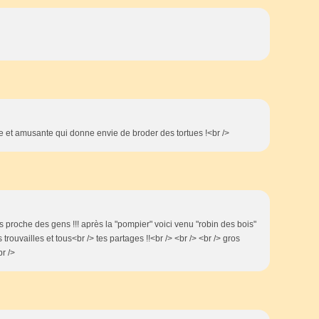
lie et amusante qui donne envie de broder des tortues !<br />
ès proche des gens !!! après la "pompier" voici venu "robin des bois"
 trouvailles et tous<br /> tes partages !!<br /> <br /> <br /> gros
br />