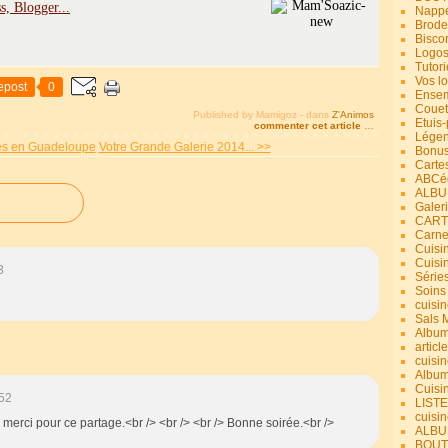
Nappe
Brode
Bisco
Logos
Tutori
Vos lo
epost
0
Ensem
Couet
Published by Mamigoz
-
dans
Z'Animos
Etuis
commenter cet article
…
Légend
es en Guadeloupe
Votre Grande Galerie 2014... >>
Bonus
Carte
ABCéd
ALBU
Galer
CART
Carne
Cuisin
Cuisi
3
Série
Soins
cuisin
Sals 
Album
article
cuisin
Album
Cuisi
52
LIST
cuisin
 merci pour ce partage.<br /> <br /> <br /> Bonne soirée.<br />
ALBUM
BOUT