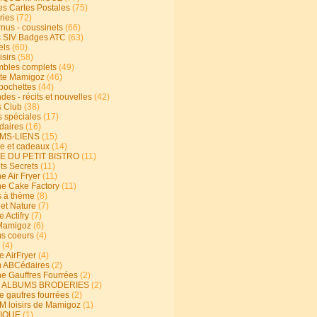
s Cartes Postales
(75)
ries
(72)
rnus - coussinets
(66)
 SIV Badges ATC
(63)
els
(60)
isirs
(58)
bles complets
(49)
te Mamigoz
(46)
-pochettes
(44)
es - récits et nouvelles
(42)
 Club
(38)
s spéciales
(17)
aires
(16)
MS-LIENS
(15)
ie et cadeaux
(14)
E DU PETIT BISTRO
(11)
ts Secrets
(11)
e Air Fryer
(11)
ne Cake Factory
(11)
s à thème
(8)
 et Nature
(7)
e Actifry
(7)
Mamigoz
(6)
s coeurs
(4)
(4)
e AirFryer
(4)
 ABCédaires
(2)
ne Gauffres Fourrées
(2)
E ALBUMS BRODERIES
(2)
e gaufres fourrées
(2)
 loisirs de Mamigoz
(1)
IQUE
(1)