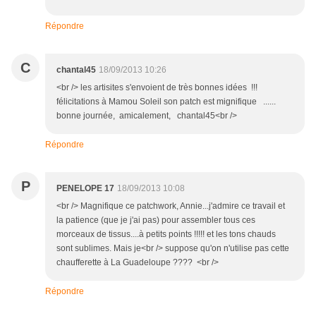
Répondre
C
chantal45
18/09/2013 10:26
<br /> les artisites s'envoient de très bonnes idées !!!
félicitations à Mamou Soleil son patch est mignifique ......
bonne journée, amicalement, chantal45<br />
Répondre
P
PENELOPE 17
18/09/2013 10:08
<br /> Magnifique ce patchwork, Annie...j'admire ce travail et
la patience (que je j'ai pas) pour assembler tous ces
morceaux de tissus....à petits points !!!!! et les tons chauds
sont sublimes. Mais je<br /> suppose qu'on n'utilise pas cette
chaufferette à La Guadeloupe ???? <br />
Répondre