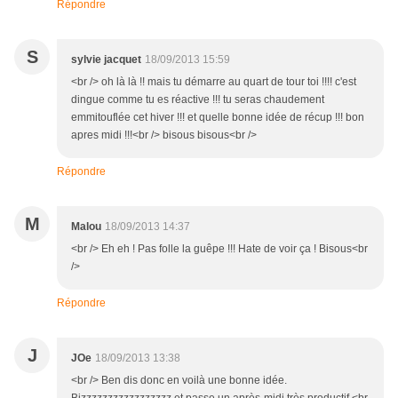
Répondre
S
sylvie jacquet
18/09/2013 15:59
<br /> oh là là !! mais tu démarre au quart de tour toi !!!! c'est
dingue comme tu es réactive !!! tu seras chaudement
emmitouflée cet hiver !!! et quelle bonne idée de récup !!! bon
apres midi !!!<br /> bisous bisous<br />
Répondre
M
Malou
18/09/2013 14:37
<br /> Eh eh ! Pas folle la guêpe !!! Hate de voir ça ! Bisous<br
/>
Répondre
J
JOe
18/09/2013 13:38
<br /> Ben dis donc en voilà une bonne idée.