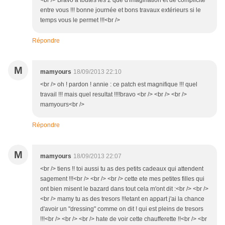
<br /> Bravo à toutes les 2 que d'imagination et de complicité
entre vous !!! bonne journée et bons travaux extérieurs si le
temps vous le permet !!!<br />
Répondre
M
mamyours
18/09/2013 22:10
<br /> oh ! pardon ! annie : ce patch est magnifique !!! quel
travail !!! mais quel resultat !!!!bravo <br /> <br /> <br />
mamyours<br />
Répondre
M
mamyours
18/09/2013 22:07
<br /> tiens !! toi aussi tu as des petits cadeaux qui attendent
sagement !!!<br /> <br /> <br /> cette ete mes petites filles qui
ont bien misent le bazard dans tout cela m'ont dit :<br /> <br />
<br /> mamy tu as des tresors !!!etant en appart j'ai la chance
d'avoir un "dressing" comme on dit ! qui est pleins de tresors
!!!<br /> <br /> <br /> hate de voir cette chaufferette !!<br /> <br