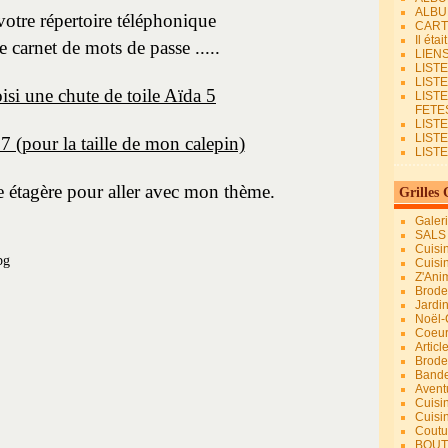
ALBU
votre répertoire téléphonique
CART
Il éta
e carnet de mots de passe .....
LIEN
LIST
LIST
oisi une chute de toile Aïda 5
LIST
FETES.
LISTE
LIST
 (pour la taille de mon calepin)
LIST
ne étagère pour aller avec mon thème.
Grilles 
Galer
SALS
Cuisi
Cuisi
Z'Ani
Broder
Jardi
Noël-
Coeu
Articl
Brode
Bande
Avent
Cuisi
Cuisi
Coutur
BOUT