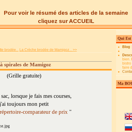
Pour voir le résumé des articles de la semaine
cliquez sur ACCUEIL
Qui Est
Blog
te brodée...
La Crèche brodée de Mamigoz... >>
Descr
bien. 
bistro
 à spirales de Mamigoz
faire
Conta
(Grille gratuite)
Ma BO
ac, lorsque je fais mes courses,
j'ai toujours mon petit
répertoire-comparateur de prix
"