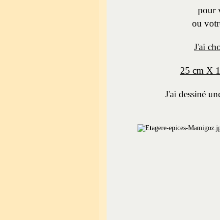
pour 
ou votr
J'ai ch
25 cm X 17
J'ai dessiné u