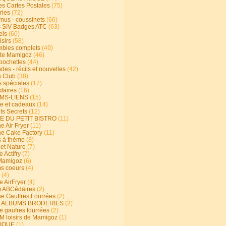
s Cartes Postales
(75)
ries
(72)
rnus - coussinets
(66)
 SIV Badges ATC
(63)
els
(60)
isirs
(58)
bles complets
(49)
te Mamigoz
(46)
-pochettes
(44)
es - récits et nouvelles
(42)
 Club
(38)
s spéciales
(17)
aires
(16)
MS-LIENS
(15)
ie et cadeaux
(14)
ts Secrets
(12)
E DU PETIT BISTRO
(11)
e Air Fryer
(11)
ne Cake Factory
(11)
s à thème
(8)
 et Nature
(7)
e Actifry
(7)
Mamigoz
(6)
s coeurs
(4)
(4)
e AirFryer
(4)
 ABCédaires
(2)
ne Gauffres Fourrées
(2)
E ALBUMS BRODERIES
(2)
e gaufres fourrées
(2)
 loisirs de Mamigoz
(1)
IQUE
(1)