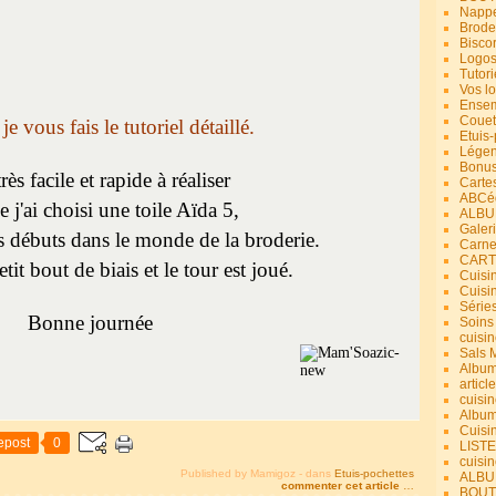
Nappe
Brode
Bisco
Logos
Tutori
Vos lo
Ensem
Couet
e vous fais le tutoriel détaillé.
Etuis
Légend
Bonus
très facile et rapide à réaliser
Carte
ABCéd
 j'ai choisi une toile Aïda 5,
ALBU
Galer
os débuts dans le monde de la broderie.
Carne
CART
it bout de biais et le tour est joué.
Cuisin
Cuisi
Série
Bonne journée
Soins
cuisin
Sals 
Album
article
cuisin
Album
Cuisi
epost
0
LIST
cuisin
Published by Mamigoz
-
dans
Etuis-pochettes
ALBUM
commenter cet article
…
BOUT