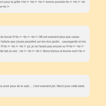
erci pour la grille !<br /> <br /> <br /> bonne journée<br /> <br /> <br
se<br />
du bocal !!!<br /> <br /> <br /> OB est vraiment plus que casse-
l'article que j'avais peaufiné sur ton éco-jardin... sauvegardé et mis
e !!!<br /> <br /> <br /> çà, je ne l'avais pas encore vu !!!<br /> <br />
vite fait ce soir...<br /> <br /> <br /> Bons bizoux et bonne nuit !<br />
 avoir peur de le salir..... c'est vraiment joli. Merci pour cette belle