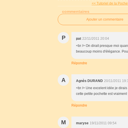
<< Tutoriel de la Pochet
commentaires
Ajouter un commentaire
P
pat
22/11/2011 20:04
<br /> On dirait presque moi quan
beaucoup moins d'élégance. Pour l
Répondre
A
Agnès DURAND
20/11/2011 19:
<br /> Une excelent idée je dirai
cette petite pochette est vraiment 
Répondre
M
maryse
19/11/2011 09:54