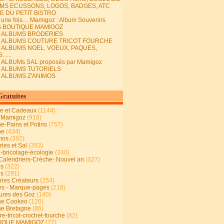
MS ECUSSONS, LOGOS, BADGES, ATC
E DU PETIT BISTRO
it une fois.... Mamigoz : Album Souvenirs
S BOUTIQUE MAMIGOZ
E ALBUMS BRODERIES
E ALBUMS COUTURE TRICOT FOURCHE
E ALBUMS NOEL, VOEUX, PAQUES,
.....
 ALBUMs SAL proposés par Mamigoz
E ALBUMS TUTORIELS
E ALBUMS Z'ANIMOS
Gratuites
ie et Cadeaux
(1144)
 Mamigoz
(916)
ne-Pains et Potins
(757)
ne
(434)
mos
(392)
ies et Sal
(353)
n-bricolage-écologie
(340)
Calendriers-Crèche- Nouvel an
(327)
rs
(322)
es
(291)
ries Créateurs
(254)
s - Marque-pages
(218)
ures des Goz
(140)
ne Cookeo
(120)
ne Bretagne
(86)
e-tricot-crochet-fourche
(82)
IQUE MAMIGOZ
(77)