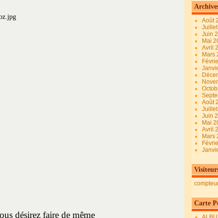
Archive
Août 
Juille
Juin 
Mai 
Avril
Mars
Févri
Janvi
Déce
Nove
Octob
Sept
Août 
Juille
Juin 
Mai 
Avril
Mars
Févri
Janvi
Visiteur
compteu
Carte Pe
ous désirez faire de même
ALBU