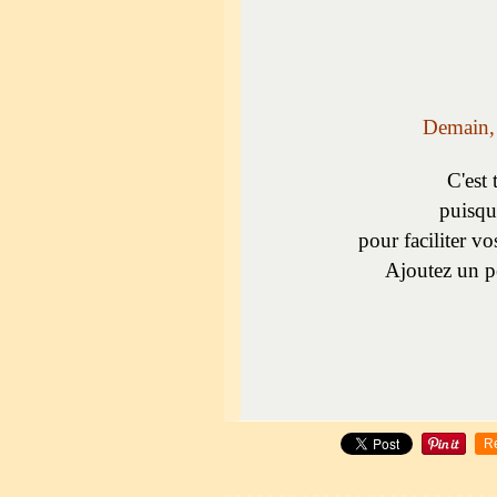
Demain, j
C'est 
puisque
pour faciliter v
Ajoutez un pet
R