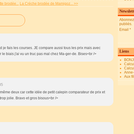
te brodée...
La Crèche brodée de Mamigoz... >>
Newslet
Abonnez-
publiés.
Email
d je fais les courses. JE compare aussi tous les prix mais avec
Liens
e biais j'ai vu un truc pas mal chez Ma-ger-de. Bises<br />
BONJ
Calcul
Calcul
Anne-M
Aux fi
35
s même deux car cette idée de petit calepin comparateur de prix et
trop jolie. Bravo et gros bisous<br />