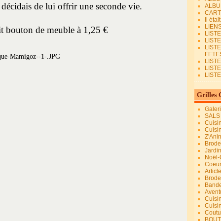
 décidais de lui offrir une seconde vie.
ALBU
CART
Il éta
LIEN
it bouton de meuble à 1,25 €
LIST
LIST
LIST
FETES.
LISTE
LIST
LIST
Grilles 
Galer
SALS
Cuisi
Cuisi
Z'Ani
Broder
Jardi
Noël-
Coeu
Articl
Brode
Bande
Avent
Cuisi
Cuisi
Coutur
BOUT