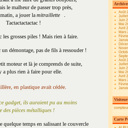
Archive
ais le malheur de passer trop près,
Août 
matin, a jouer la
mitraillette
.
Juille
Juin 
Tactactactactac !
Mai 
Avril
Mars
les grosses piles ! Mais rien à faire.
Févri
Janvi
Déce
Nove
 un démontage, pas de fils à ressouder !
Octob
Sept
Août 
tit moteur et là je comprends de suite,
Juille
Juin 
y a plus rien à faire pour elle.
Mai 
Avril
Mars
Févri
llère, en plastique avait cédée.
Janvi
Visiteur
 ce gadget, ils auraient pu au moins
compteu
re des pièces métalliques !
Carte Pe
sée quelque temps en salissant le couvercle
ALBU