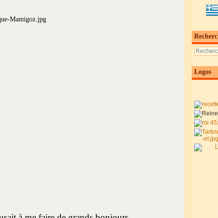
Recherc
Logos
usait à me faire de grands bonjours,