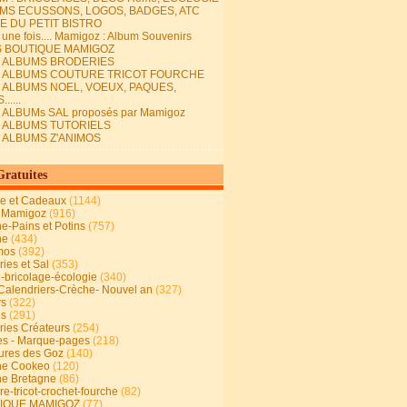
MS ECUSSONS, LOGOS, BADGES, ATC
E DU PETIT BISTRO
it une fois.... Mamigoz : Album Souvenirs
S BOUTIQUE MAMIGOZ
E ALBUMS BRODERIES
E ALBUMS COUTURE TRICOT FOURCHE
E ALBUMS NOEL, VOEUX, PAQUES,
.....
 ALBUMs SAL proposés par Mamigoz
E ALBUMS TUTORIELS
E ALBUMS Z'ANIMOS
Gratuites
ie et Cadeaux
(1144)
 Mamigoz
(916)
ne-Pains et Potins
(757)
ne
(434)
mos
(392)
ies et Sal
(353)
n-bricolage-écologie
(340)
Calendriers-Crèche- Nouvel an
(327)
rs
(322)
es
(291)
ries Créateurs
(254)
s - Marque-pages
(218)
ures des Goz
(140)
ne Cookeo
(120)
ne Bretagne
(86)
e-tricot-crochet-fourche
(82)
IQUE MAMIGOZ
(77)