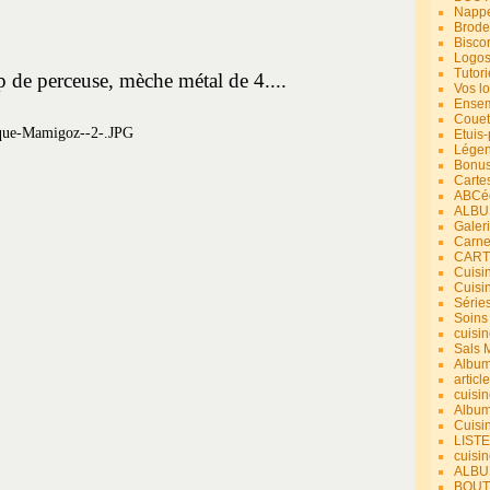
Nappe
Brode
Bisco
Logos
Tutori
p de perceuse, mèche métal de 4....
Vos lo
Ensem
Couet
Etuis
Légend
Bonus
Carte
ABCéd
ALBU
Galer
Carne
CART
Cuisin
Cuisi
Série
Soins
cuisin
Sals 
Album
article
cuisin
Album
Cuisi
LIST
cuisin
ALBUM
BOUT