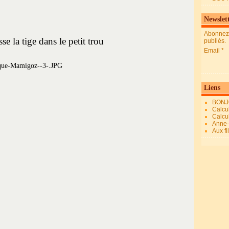
Newslet
Abonnez-
sse la tige dans le petit trou
publiés.
Email
Liens
BONJ
Calcul
Calcul
Anne-M
Aux fi