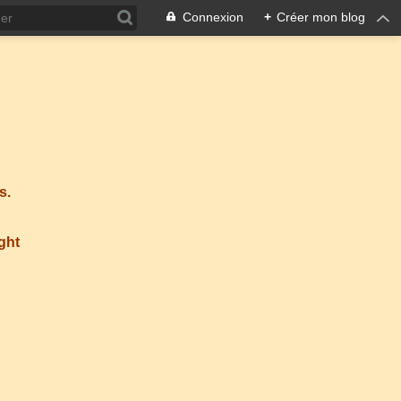
Connexion
+
Créer mon blog
s.
ight