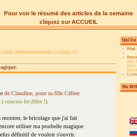
Pour voir le résumé des articles de la semaine
cliquez sur ACCUEIL
Qui Est
Blog
 à pied...
Marque-pages brodés : Le phare... >>
Descr
bien. 
bistro
agique.
faire
Conta
Ma BO
e
de Claudine, pour sa fille Céline
( coucou les filles !),
 montrer, le bricolage que j'ai fait
encore utiliser ma poubelle magique
efus définitif de vouloir s'ouvrir.