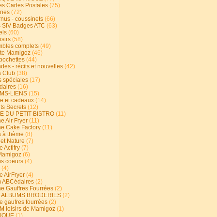
s Cartes Postales
(75)
ries
(72)
rnus - coussinets
(66)
 SIV Badges ATC
(63)
els
(60)
isirs
(58)
bles complets
(49)
te Mamigoz
(46)
-pochettes
(44)
es - récits et nouvelles
(42)
 Club
(38)
s spéciales
(17)
aires
(16)
MS-LIENS
(15)
ie et cadeaux
(14)
ts Secrets
(12)
E DU PETIT BISTRO
(11)
e Air Fryer
(11)
ne Cake Factory
(11)
s à thème
(8)
 et Nature
(7)
e Actifry
(7)
Mamigoz
(6)
s coeurs
(4)
(4)
e AirFryer
(4)
 ABCédaires
(2)
ne Gauffres Fourrées
(2)
E ALBUMS BRODERIES
(2)
e gaufres fourrées
(2)
 loisirs de Mamigoz
(1)
IQUE
(1)