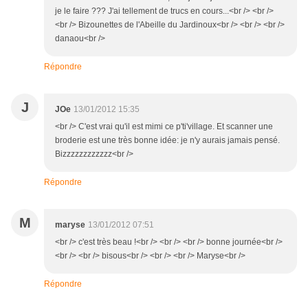
je le faire ??? J'ai tellement de trucs en cours...<br /> <br />
<br /> Bizounettes de l'Abeille du Jardinoux<br /> <br /> <br />
danaou<br />
Répondre
J
JOe
13/01/2012 15:35
<br /> C'est vrai qu'il est mimi ce p'ti'village. Et scanner une
broderie est une très bonne idée: je n'y aurais jamais pensé.
Bizzzzzzzzzzzz<br />
Répondre
M
maryse
13/01/2012 07:51
<br /> c'est très beau !<br /> <br /> <br /> bonne journée<br />
<br /> <br /> bisous<br /> <br /> <br /> Maryse<br />
Répondre