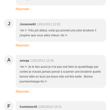
Répondre
J
Josianne60
12/01/2012 12:02
<br /> Très joli début, voilà qui promet une jolie broderie !!
j'espère que vous allez mieux.<br />
Répondre
A
amega
12/01/2012 10:36
<br /> Je le fais aussi je n'ai pas osé faire le quadrillage par
contre je n'avais jamais pensé à scanner une broderie quelle
bonne idée en tout cas bravo elle est très belle . Bonne
journéeAmega<br />
Répondre
F
framboise45
12/01/2012 10:31