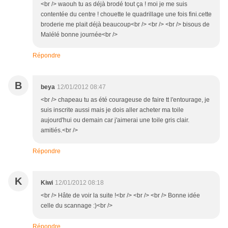
<br /> waouh tu as déjà brodé tout ça ! moi je me suis
contentée du centre ! chouette le quadrillage une fois fini.cette
broderie me plait déjà beaucoup<br /> <br /> <br /> bisous de
Malélé bonne journée<br />
Répondre
B
beya
12/01/2012 08:47
<br /> chapeau tu as été courageuse de faire tt l'entourage, je
suis inscrite aussi mais je dois aller acheter ma toile
aujourd'hui ou demain car j'aimerai une toile gris clair.
amitiés.<br />
Répondre
K
Kiwi
12/01/2012 08:18
<br /> Hâte de voir la suite !<br /> <br /> <br /> Bonne idée
celle du scannage :)<br />
Répondre