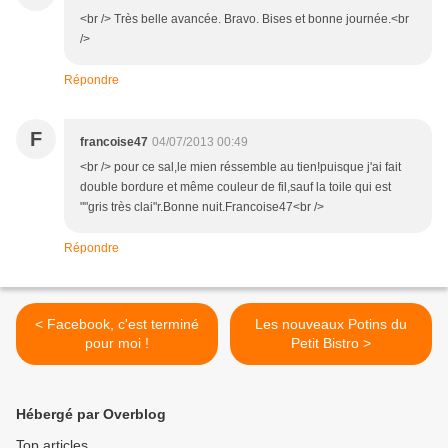
<br /> Très belle avancée. Bravo. Bises et bonne journée.<br
/>
Répondre
F
francoise47
04/07/2013 00:49
<br /> pour ce sal,le mien réssemble au tien!puisque j'ai fait
double bordure et même couleur de fil,sauf la toile qui est
""gris très clai"r.Bonne nuit.Francoise47<br />
Répondre
< Facebook, c'est terminé
Les nouveaux Potins du
pour moi !
Petit Bistro >
Hébergé par Overblog
Top articles