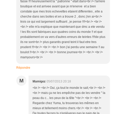
fasse !!! heureusement la " patronne " etait dans<br /> l'arriere
boutique et est arrivee avant que je m'enerve et a bien
constate que mes trois echevettes etaient differentes , elle a
cherche dans ses boites et en a trouve 2 , donc j'en ai<br />
trois ce qui est largement suffisant , je pense !!!!<br /> <br />
<br /> elle m'a explique que maintenant que dmc a ete vendu
! les fils sont fabriques aux quatres coins du monde !! et que
probablement on va vers d'autres erreurs de teintes !!!!de plus
ils ne sont<br /> plus garantis grand teint il faut etre tres
prudent !!!<br /> <br /> <br /> bon j'ai perdu une semaine !! au
boulot !!<br /> <br /> <br /> bonne journee<br /> <br /> <br />
mamyours<br />
Répondre
M
Mamigoz
05/07/2013 20:18
<br /> <br /> Oui, ça tout le monde le sait,<br /> <br />
<br /> mais ça ne les empêche pas de les vendre " la
peau du c... les yeux de la tête "<br /> <br /> <br />
Regarde chez Yuma, tu trouveras les mêmes en
mieux et tellement moins chers.<br /> <br /> <br />
De toutes façons tu n'enlèveras pas le pain de la