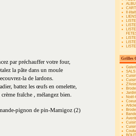
ALBU
CART
Il éta
LIEN
LIST
LIST
LIST
FETES.
LISTE
LIST
LIST
Grilles 
z par préchauffer votre four,
Galer
étalez la pâte dans un moule
SALS
Cuisi
ecouvrez-la de lardons.
Cuisi
Z'Ani
dier, battez les œufs en omelette,
Broder
Jardi
a crème fraîche , mélangez bien.
Noël-
Coeu
Articl
Brode
Bande
Avent
Cuisi
Cuisi
Coutur
BOUT