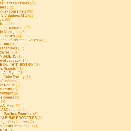
s Cartes Postales
(75)
ries
(72)
rnus - coussinets
(66)
 SIV Badges ATC
(63)
els
(60)
isirs
(58)
bles complets
(49)
te Mamigoz
(46)
-pochettes
(44)
es - récits et nouvelles
(42)
 Club
(38)
s spéciales
(17)
aires
(16)
MS-LIENS
(15)
ie et cadeaux
(14)
E DU PETIT BISTRO
(11)
ts Secrets
(11)
e Air Fryer
(11)
ne Cake Factory
(11)
s à thème
(8)
 et Nature
(7)
e Actifry
(7)
Mamigoz
(6)
s coeurs
(4)
(4)
e AirFryer
(4)
 ABCédaires
(2)
ne Gauffres Fourrées
(2)
E ALBUMS BRODERIES
(2)
e gaufres fourrées
(2)
 loisirs de Mamigoz
(1)
IQUE
(1)