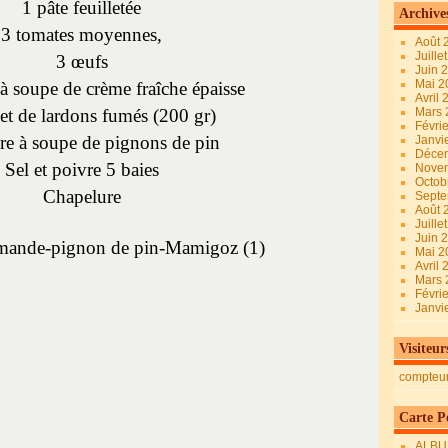
1 pâte feuilletée
Archive
3 tomates moyennes,
Août 
Juille
3 œufs
Juin 
Mai 
 à soupe de crème fraîche épaisse
Avril
et de lardons fumés (200 gr)
Mars
Févri
ère à soupe de pignons de pin
Janvi
Déce
Sel et poivre 5 baies
Nove
Octob
Chapelure
Sept
Août 
Juille
Juin 
Mai 
Avril
Mars
Févri
Janvi
Visiteur
compteu
Carte Pe
ALBU