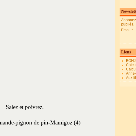
Newslet
Abonnez-
publiés.
Email
Liens
BONJ
Calcul
Calcul
Anne-M
Aux fi
Salez et poivrez.