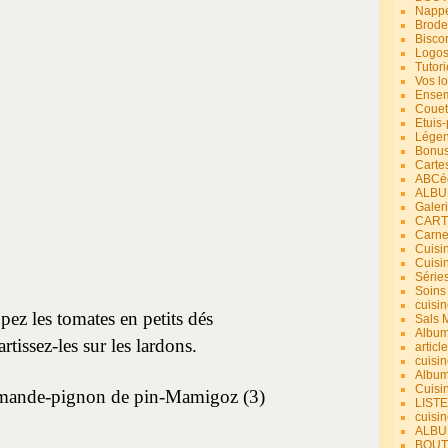
Nappe
Brode
Bisco
Logos
Tutori
Vos lo
Ensem
Couet
Etuis
Légend
Bonus
Carte
ABCéd
ALBU
Galer
CART
Carne
Cuisin
Cuisi
Série
Soins
cuisin
ez les tomates en petits dés
Sals 
Album
rtissez-les sur les lardons.
article
cuisin
Album
Cuisi
LIST
cuisin
ALBUM
BOUT