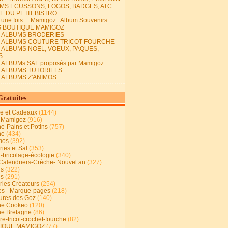
MS ECUSSONS, LOGOS, BADGES, ATC
E DU PETIT BISTRO
it une fois.... Mamigoz : Album Souvenirs
S BOUTIQUE MAMIGOZ
E ALBUMS BRODERIES
E ALBUMS COUTURE TRICOT FOURCHE
E ALBUMS NOEL, VOEUX, PAQUES,
.....
 ALBUMs SAL proposés par Mamigoz
E ALBUMS TUTORIELS
E ALBUMS Z'ANIMOS
Gratuites
ie et Cadeaux
(1144)
 Mamigoz
(916)
ne-Pains et Potins
(757)
ne
(434)
mos
(392)
ies et Sal
(353)
n-bricolage-écologie
(340)
Calendriers-Crèche- Nouvel an
(327)
rs
(322)
es
(291)
ries Créateurs
(254)
s - Marque-pages
(218)
ures des Goz
(140)
ne Cookeo
(120)
ne Bretagne
(86)
e-tricot-crochet-fourche
(82)
IQUE MAMIGOZ
(77)