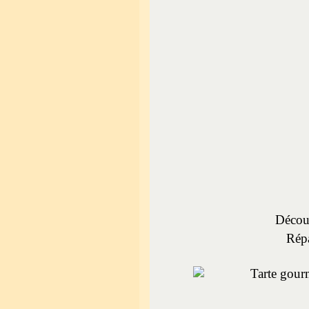
Découp
Répa