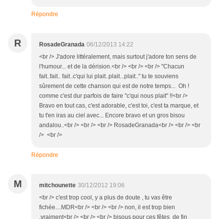
Répondre
R
RosadeGranada
06/12/2013 14:22
<br /> J'adore littéralement, mais surtout j'adore ton sens de
l'humour... et de la dérision.<br /> <br /> <br /> "Chacun
fait..fait.. fait..c'qui lui plait..plait...plait.." tu te souviens
sûrement de cette chanson qui est de notre temps... Oh !
comme c'est dur parfois de faire "c'qui nous plait" !!<br />
Bravo en tout cas, c'est adorable, c'est toi, c'est ta marque, et
tu t'en iras au ciel avec... Encore bravo et un gros bisou
andalou..<br /> <br /> <br /> RosadeGranada<br /> <br /> <br
/> <br />
Répondre
M
mitchounette
30/12/2012 19:06
<br /> c'est trop cool, y a plus de doute , tu vas être
fichée....MDR<br /> <br /> <br /> non, il est trop bien
,vraiment<br /> <br /> <br /> bisous pour ces fêtes de fin