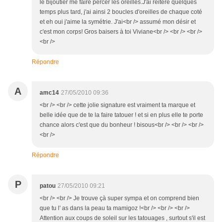
le bijoutier me faire percer les oreilles.J'ai réiteré quelques
temps plus tard, j'ai ainsi 2 boucles d'oreilles de chaque coté
et eh oui j'aime la symétrie. J'ai<br /> assumé mon désir et
c'est mon corps! Gros baisers à toi Viviane<br /> <br /> <br />
<br />
Répondre
A
amc14
27/05/2010 09:36
<br /> <br /> cette jolie signature est vraiment ta marque et
belle idée que de te la faire tatouer ! et si en plus elle te porte
chance alors c'est que du bonheur ! bisous<br /> <br /> <br />
<br />
Répondre
P
patou
27/05/2010 09:21
<br /> <br /> Je trouve çà super sympa et on comprend bien
que tu l' as dans la peau ta mamigoz !<br /> <br /> <br />
Attention aux coups de soleil sur les tatouages , surtout s'il est