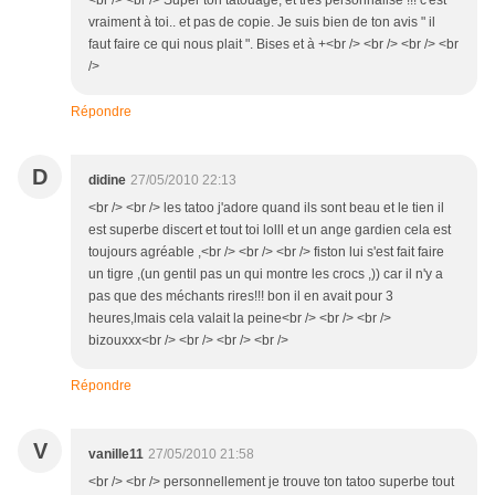
<br /> <br /> Super ton tatouage, et très personnalisé !!! c'est
vraiment à toi.. et pas de copie. Je suis bien de ton avis " il
faut faire ce qui nous plait ". Bises et à +<br /> <br /> <br /> <br
/>
Répondre
D
didine
27/05/2010 22:13
<br /> <br /> les tatoo j'adore quand ils sont beau et le tien il
est superbe discert et tout toi lolll et un ange gardien cela est
toujours agréable ,<br /> <br /> <br /> fiston lui s'est fait faire
un tigre ,(un gentil pas un qui montre les crocs ,)) car il n'y a
pas que des méchants rires!!! bon il en avait pour 3
heures,lmais cela valait la peine<br /> <br /> <br />
bizouxxx<br /> <br /> <br /> <br />
Répondre
V
vanille11
27/05/2010 21:58
<br /> <br /> personnellement je trouve ton tatoo superbe tout