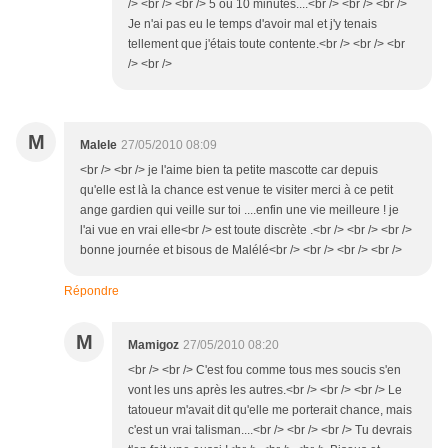
/> <br /> <br /> 5 ou 10 minutes....<br /> <br /> <br />
Je n'ai pas eu le temps d'avoir mal et j'y tenais
tellement que j'étais toute contente.<br /> <br /> <br
/> <br />
M
Malele
27/05/2010 08:09
<br /> <br /> je l'aime bien ta petite mascotte car depuis
qu'elle est là la chance est venue te visiter merci à ce petit
ange gardien qui veille sur toi ....enfin une vie meilleure ! je
l'ai vue en vrai elle<br /> est toute discrète .<br /> <br /> <br />
bonne journée et bisous de Malélé<br /> <br /> <br /> <br />
Répondre
M
Mamigoz
27/05/2010 08:20
<br /> <br /> C'est fou comme tous mes soucis s'en
vont les uns après les autres.<br /> <br /> <br /> Le
tatoueur m'avait dit qu'elle me porterait chance, mais
c'est un vrai talisman....<br /> <br /> <br /> Tu devrais