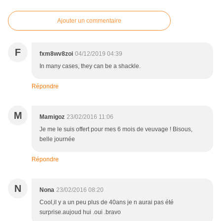
Ajouter un commentaire
F
fxm8wv8zoi
04/12/2019 04:39
In many cases, they can be a shackle.
Répondre
M
Mamigoz
23/02/2016 11:06
Je me le suis offert pour mes 6 mois de veuvage ! Bisous,
belle journée
Répondre
N
Nona
23/02/2016 08:20
Cool,il y a un peu plus de 40ans je n aurai pas été
surprise.aujoud hui .oui .bravo