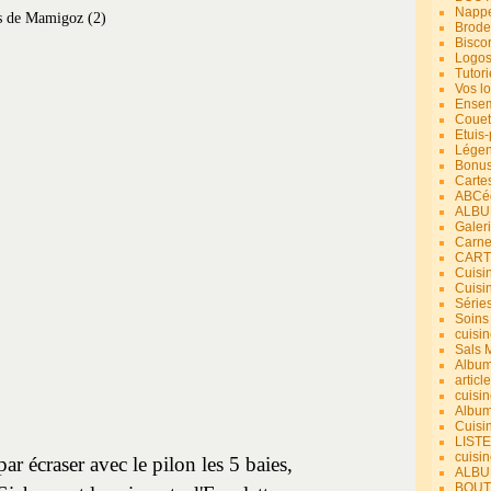
Nappe
Brode
Bisco
Logos
Tutori
Vos lo
Ensem
Couet
Etuis
Légend
Bonus
Carte
ABCéd
ALBU
Galer
Carne
CART
Cuisin
Cuisi
Série
Soins
cuisin
Sals 
Album
article
cuisin
Album
Cuisi
LIST
cuisin
 écraser avec le pilon les 5 baies,
ALBUM
BOUT