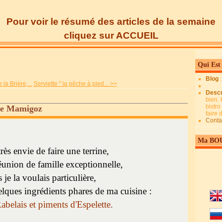
Pour voir le résumé des articles de la semaine
cliquez sur ACCUEIL
Qui Est
Blog
la Brière,...
Serviette " la pêche à pied... >>
Descr
bien. 
bistro
 de Mamigoz
faire
Conta
Ma BO
très envie de faire une terrine,
éunion de famille exceptionnelle,
 je la voulais particulière,
elques ingrédients phares de ma cuisine :
abelais et piments d'Espelette.