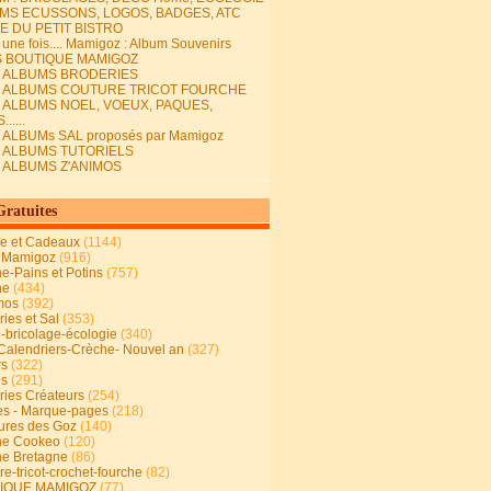
MS ECUSSONS, LOGOS, BADGES, ATC
E DU PETIT BISTRO
it une fois.... Mamigoz : Album Souvenirs
S BOUTIQUE MAMIGOZ
E ALBUMS BRODERIES
E ALBUMS COUTURE TRICOT FOURCHE
E ALBUMS NOEL, VOEUX, PAQUES,
.....
 ALBUMs SAL proposés par Mamigoz
E ALBUMS TUTORIELS
E ALBUMS Z'ANIMOS
Gratuites
ie et Cadeaux
(1144)
 Mamigoz
(916)
ne-Pains et Potins
(757)
ne
(434)
mos
(392)
ies et Sal
(353)
n-bricolage-écologie
(340)
Calendriers-Crèche- Nouvel an
(327)
rs
(322)
es
(291)
ries Créateurs
(254)
s - Marque-pages
(218)
ures des Goz
(140)
ne Cookeo
(120)
ne Bretagne
(86)
e-tricot-crochet-fourche
(82)
IQUE MAMIGOZ
(77)