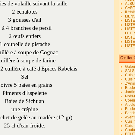
ies de volaille suivant la taille
ALBU
CART
2 échalotes
Il éta
LIEN
3 gousses d'ail
LIST
LIST
 à 4 branches de persil
LIST
FETES.
2 œufs entiers
LISTE
LIST
1 coupelle de pistache
LIST
uillère à soupe de Cognac
Grilles 
cuillère à soupe de farine
Galer
2 cuillère à café d'Epices Rabelais
SALS
Cuisi
Sel
Cuisi
Z'Ani
oivre 5 baies en grains
Broder
Piments d'Espelette
Jardi
Noël-
Baies de Sichuan
Coeu
Articl
une crépine
Brode
Bande
chet de gelée au madère (12 gr).
Avent
Cuisi
25 cl d'eau froide.
Cuisi
Coutur
BOUT