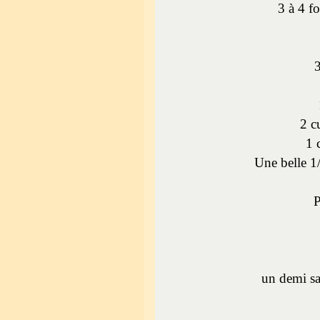
3 à 4 fo
3
2 c
1 
Une belle 1/
P
un demi sa