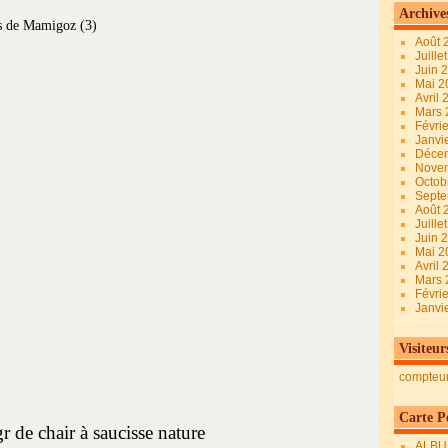
Archive
Août 
Juille
Juin 
Mai 
Avril
Mars
Févri
Janvi
Déce
Nove
Octob
Sept
Août 
Juille
Juin 
Mai 
Avril
Mars
Févri
Janvi
Visiteur
compteu
Carte Pe
r de chair à saucisse nature
ALBU