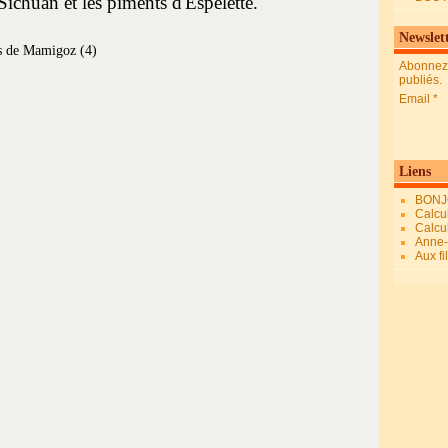
 Sichuan et les piments d'Espelette.
Newslet
Abonnez-
publiés.
Email
Liens
BONJ
Calcul
Calcul
Anne-M
Aux fi