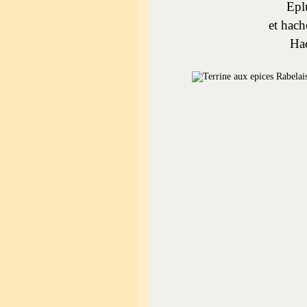
Eplu
et hach
Hac