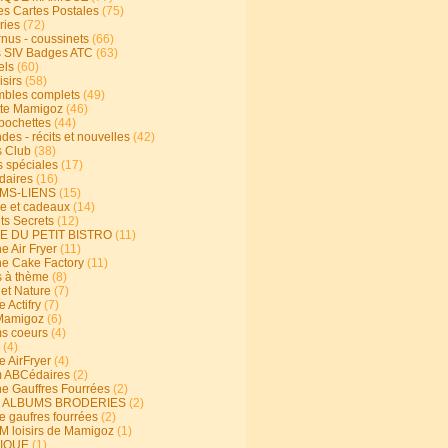
s Cartes Postales
(75)
ries
(72)
rnus - coussinets
(66)
 SIV Badges ATC
(63)
els
(60)
isirs
(58)
bles complets
(49)
te Mamigoz
(46)
-pochettes
(44)
es - récits et nouvelles
(42)
 Club
(38)
s spéciales
(17)
aires
(16)
MS-LIENS
(15)
ie et cadeaux
(14)
ts Secrets
(12)
E DU PETIT BISTRO
(11)
e Air Fryer
(11)
ne Cake Factory
(11)
s à thème
(8)
 et Nature
(7)
e Actifry
(7)
Mamigoz
(6)
s coeurs
(4)
(4)
e AirFryer
(4)
 ABCédaires
(2)
ne Gauffres Fourrées
(2)
E ALBUMS BRODERIES
(2)
e gaufres fourrées
(2)
 loisirs de Mamigoz
(1)
IQUE
(1)