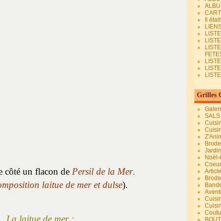
ALBU
CART
Il éta
LIEN
LIST
LIST
LIST
FETES.
LISTE
LIST
LIST
Grilles 
Galer
SALS
Cuisi
Cuisi
Z'Ani
Broder
Jardi
Noël-
Coeu
le côté un flacon de
Persil de la Mer
.
Articl
Brode
omposition laitue de mer et dulse
).
Bande
Avent
Cuisi
Cuisi
Coutur
La laitue de mer :
BOUT