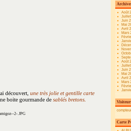
Archive
Août 
Juille
Juin 
Mai 
Avril
Mars
Févri
Janvi
Déce
Nove
Octob
Sept
Août 
Juille
Juin 
Mai 
Avril
Mars
Févri
Janvi
'ai découvert,
une très jolie et gentille carte
ne boite gourmande de
sablés bretons.
Visiteur
compteu
Carte Pe
ALBU