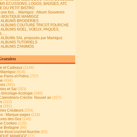
MS ECUSSONS, LOGOS, BADGES, ATC
E DU PETIT BISTRO
it une fois.... Mamigoz : Album Souvenirs
S BOUTIQUE MAMIGOZ
E ALBUMS BRODERIES
E ALBUMS COUTURE TRICOT FOURCHE
E ALBUMS NOEL, VOEUX, PAQUES,
.....
 ALBUMs SAL proposés par Mamigoz
E ALBUMS TUTORIELS
E ALBUMS Z'ANIMOS
Gratuites
ie et Cadeaux
(1144)
 Mamigoz
(916)
ne-Pains et Potins
(757)
ne
(434)
mos
(392)
ies et Sal
(353)
n-bricolage-écologie
(340)
Calendriers-Crèche- Nouvel an
(327)
rs
(322)
es
(291)
ries Créateurs
(254)
s - Marque-pages
(218)
ures des Goz
(140)
ne Cookeo
(120)
ne Bretagne
(86)
e-tricot-crochet-fourche
(82)
IQUE MAMIGOZ
(77)