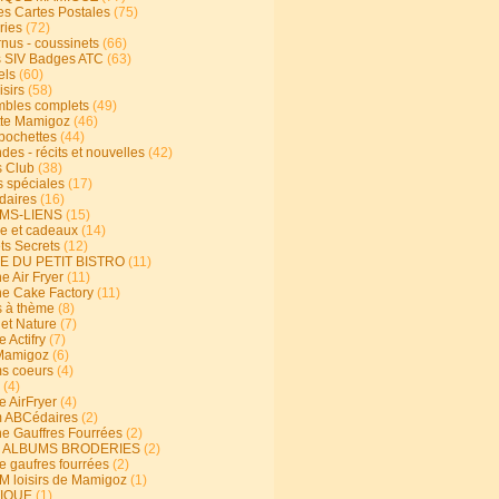
s Cartes Postales
(75)
ries
(72)
rnus - coussinets
(66)
 SIV Badges ATC
(63)
els
(60)
isirs
(58)
bles complets
(49)
te Mamigoz
(46)
-pochettes
(44)
es - récits et nouvelles
(42)
 Club
(38)
s spéciales
(17)
aires
(16)
MS-LIENS
(15)
ie et cadeaux
(14)
ts Secrets
(12)
E DU PETIT BISTRO
(11)
e Air Fryer
(11)
ne Cake Factory
(11)
s à thème
(8)
 et Nature
(7)
e Actifry
(7)
Mamigoz
(6)
s coeurs
(4)
(4)
e AirFryer
(4)
 ABCédaires
(2)
ne Gauffres Fourrées
(2)
E ALBUMS BRODERIES
(2)
e gaufres fourrées
(2)
 loisirs de Mamigoz
(1)
IQUE
(1)