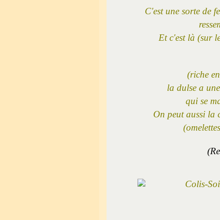
C'est une sorte de f
resse
Et c'est là (sur l
(riche en
la dulse a un
qui se ma
On peut aussi la 
(omelette
(Re