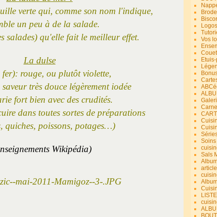
Nappe
euille verte qui, comme son nom l'indique,
Brode
Bisco
mble un peu à de la salade.
Logos
Tutori
es salades) qu'elle fait le meilleur effet.
Vos lo
Ensem
Couet
La dulse
Etuis
Légend
 fer): rouge, ou plutôt violette,
Bonus
Carte
e saveur très douce légèrement iodée
ABCéd
ALBU
rie fort bien avec des crudités.
Galer
Carne
cuire dans toutes sortes de préparations
CART
Cuisin
s, quiches, poissons, potages…)
Cuisi
Série
Soins
nseignements Wikipédia)
cuisin
Sals 
Album
article
cuisin
Album
Cuisi
LIST
cuisin
ALBUM
BOUT