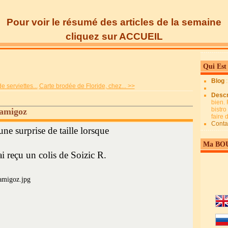
Pour voir le résumé des articles de la semaine
cliquez sur ACCUEIL
Qui Est
Blog
 serviettes...
Carte brodée de Floride, chez... >>
Descr
bien. 
bistro
Mamigoz
faire
Conta
une surprise de taille lorsque
Ma BO
'ai reçu un colis de Soizic R.