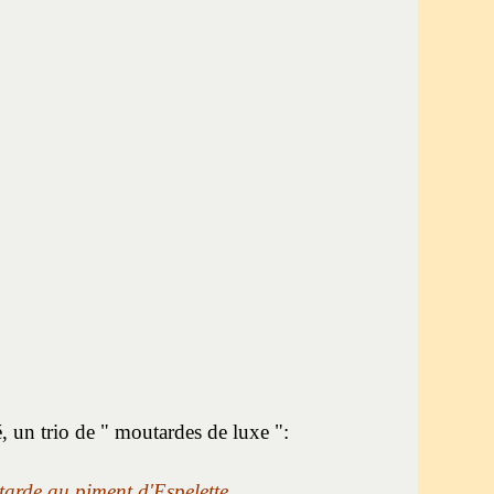
, un trio de " moutardes de luxe ":
arde au piment d'Espelette