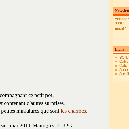
Newslet
Abonnez-
publiés.
Email
Liens
BONJ
Calcul
Calcul
Anne-M
Aux fi
compagnant ce petit pot,
t contenant d'autres surprises,
 petites miniatures que sont
les charmes.