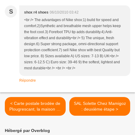
S
shox r4 shoes
06/10/2010 03:42
<br /> The advantages of Nike shox:1) build for speed and
comfort.2)Synthetic and breathable mesh upper helps keep
the foot cool.3) Forefoot TPU tip adds durability.4) Anti-
vibration effect and durability<br /> 5) The unique, fresh
design.6) Super strong package, omni-directional support
protection coefficient.7) sell Nike shox with best Quality but
low price. 8) Sizes available A) US sizes: 7-13 B) UK<br />
sizes: 6-12.5 C) Euro size: 39-46 9) the softest, lightest and
most durable<br /> <br /> <br />
Répondre
< Carte postale brodée de
SAL Solette Chez Mamigoz
Plougrescant, la maison du
: deuxième étape >
gouffre
Hébergé par Overblog