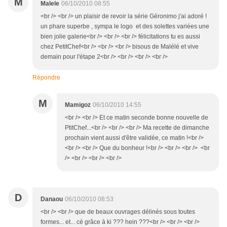
M
Malele
06/10/2010 08:55
<br /> <br /> un plaisir de revoir la série Géronimo j'ai adoré !
un phare superbe , sympa le logo et des solettes variées une
bien jolie galerie<br /> <br /> <br /> félicitations tu es aussi
chez PetitChef<br /> <br /> <br /> bisous de Malélé et vive
demain pour l'étape 2<br /> <br /> <br /> <br />
Répondre
M
Mamigoz
06/10/2010 14:55
<br /> <br /> Et ce matin seconde bonne nouvelle de
PtitChef...<br /> <br /> <br /> Ma recette de dimanche
prochain vient aussi d'être validée, ce matin !<br />
<br /> <br /> Que du bonheur !<br /> <br /> <br /> <br
/> <br /> <br /> <br />
D
Danaou
06/10/2010 08:53
<br /> <br /> que de beaux ouvrages délinés sous toutes
formes... et... cé grâce à ki ??? hein ???<br /> <br /> <br />