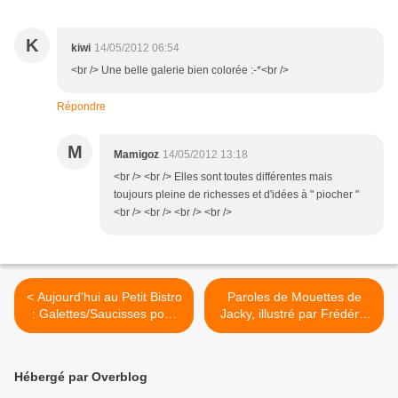
K
kiwi
14/05/2012 06:54
<br /> Une belle galerie bien colorée :-*<br />
Répondre
M
Mamigoz
14/05/2012 13:18
<br /> <br /> Elles sont toutes différentes mais
toujours pleine de richesses et d'idées à " piocher "
<br /> <br /> <br /> <br />
< Aujourd'hui au Petit Bistro
Paroles de Mouettes de
: Galettes/Saucisses pour
Jacky, illustré par Frédéric
tous !
Bon >
Hébergé par Overblog