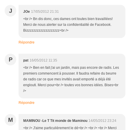
J
JOe
17/05/2012 21:31
<br /> Bn dis donc, ces dames ont toutes bien travaillées!
Merci de nous alerter sur la confidentialité de Facebook.
Bizzzzzzzzzzzzzzzzzzz<br />
Répondre
P
pat
16/05/2012 11:35
<br /> Ben en fait j'ai un jardin, mais pas encore de radis. Les
premiers commencent à pousser. Il faudra refaire du beurre
de radis car ce que mes invités avait emporté a déjà été
englouti. Merci pour<br /> toutes vos bonnes idées. Bises<br
/>
Répondre
M
MAMINOU -Le T Tit monde de Maminou
14/05/2012 23:24
<br /> J'aime particulièrement le dé<br /> <br /> <br /> Merci