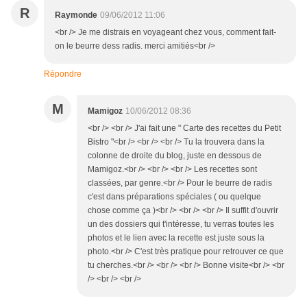
R
Raymonde
09/06/2012 11:06
<br /> Je me distrais en voyageant chez vous, comment fait-
on le beurre dess radis. merci amitiés<br />
Répondre
M
Mamigoz
10/06/2012 08:36
<br /> <br /> J'ai fait une " Carte des recettes du Petit
Bistro "<br /> <br /> <br /> Tu la trouvera dans la
colonne de droite du blog, juste en dessous de
Mamigoz.<br /> <br /> <br /> Les recettes sont
classées, par genre.<br /> Pour le beurre de radis
c'est dans préparations spéciales ( ou quelque
chose comme ça )<br /> <br /> <br /> Il suffit d'ouvrir
un des dossiers qui t'intéresse, tu verras toutes les
photos et le lien avec la recette est juste sous la
photo.<br /> C'est très pratique pour retrouver ce que
tu cherches.<br /> <br /> <br /> Bonne visite<br /> <br
/> <br /> <br />