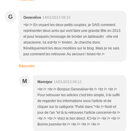
G
Geneviève
14/01/2013 08:10
<br /> En voyant les deux petits couples, je SAIS comment
représenter deux amis qui vont faire une grande fête en 2013
et pour lesquels j'envisage de broder un tableautin : elle est
alsacienne, lui est<br /> breton. Je cherche donc
frénétiquement les deux modèles sur le blog. Mais je ne sais
pas comment les retrouver. Au secours ! bises<br />
Répondre
M
Mamigoz
14/01/2013 09:12
<br /> <br /> Bonjour Geneviève<br /> <br /> <br />
Pour retrouver les articles c'est très simple, il te suffit
de regarder les informations sous l'article et de
cliquer sur la catégorie "Pulié dans "<br /> Noël et
jour de l'an "et là tu retrouves l'article concerné<br />
<br /> <br /> Voici le lien direct ICI<br /> <br /> <br />
Bonne journée<br /> <br /> <br /> <br />