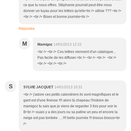
ce que tu nous offres. Stéphanie pourrait peut-être nous
donner un tuyau pour les lettres qu'elle<br /> utilise ??? <br />
<br /> <br /> Bises et bonne journée<br />
Répondre
M
Mamigoz
14/01/2013 12:22
<br /> <br /> Ces lettres viennent d'un catalogue...
Pas facile de les diffuser.<br /> <br /> <br /> <br />
<br /> <br /> <br />
S
SYLVIE JACQUET
14/01/2013 10:31
<br /> j'adore ces petits calendriers ils sont magnifiques et le
gant est d'une finesse !!!! alors là chapeau l'histoire de
mamigoz tu sais que je viens de regarder 3 fois pour voir le
B<br /> ouais y a des jours ou sa patine un peu et encore la
neige est pas tombée .....!!!! belle journée !!! bisous bisous<br
/>