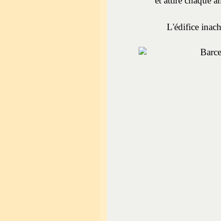
et attire chaque a
L'édifice inac