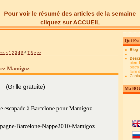
Pour voir le résumé des articles de la semaine
cliquez sur ACCUEIL
Qui Est
Blog
<<
<
1
2
3
4
5
6
7
8
>
>>
Descr
bien. 
bistro
hez Mamigoz
faire
Conta
(Grille gratuite)
Ma BO
te escapade à Barcelone pour Mamigoz