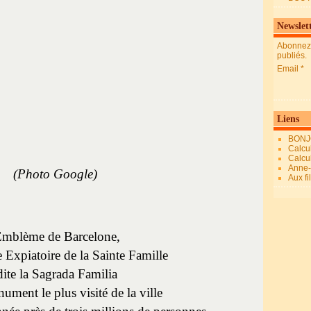
Newslet
Abonnez-
publiés.
Email
Liens
BONJ
Calcul
Calcul
Anne-M
(Photo Google)
Aux fi
mblème de Barcelone,
Expiatoire de la Sainte Famille
ite la Sagrada Familia
nument le plus visité de la ville