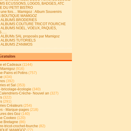
MS ECUSSONS, LOGOS, BADGES, ATC
E DU PETIT BISTRO
it une fois.... Mamigoz : Album Souvenirs
S BOUTIQUE MAMIGOZ
E ALBUMS BRODERIES
E ALBUMS COUTURE TRICOT FOURCHE
E ALBUMS NOEL, VOEUX, PAQUES,
.....
 ALBUMs SAL proposés par Mamigoz
E ALBUMS TUTORIELS
E ALBUMS Z'ANIMOS
Gratuites
ie et Cadeaux
(1144)
 Mamigoz
(916)
ne-Pains et Potins
(757)
ne
(434)
mos
(392)
ies et Sal
(353)
n-bricolage-écologie
(340)
Calendriers-Crèche- Nouvel an
(327)
rs
(322)
es
(291)
ries Créateurs
(254)
s - Marque-pages
(218)
ures des Goz
(140)
ne Cookeo
(120)
ne Bretagne
(86)
e-tricot-crochet-fourche
(82)
IQUE MAMIGOZ
(77)