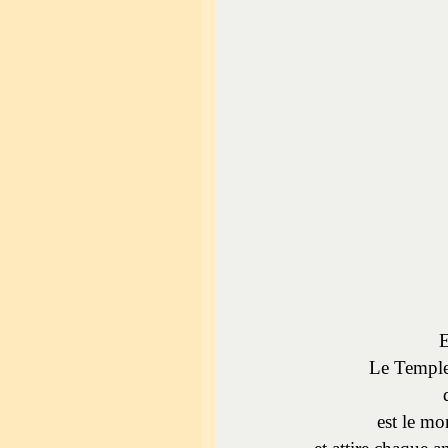
E
Le Temple 
d
est le mo