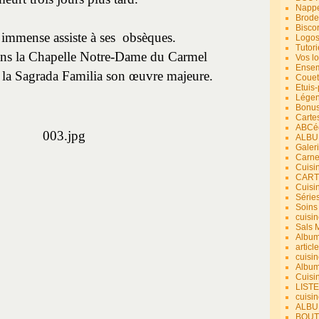
Nappe
Brode
Bisco
immense assiste à ses obsèques.
Logos
Tutori
ans la Chapelle Notre-Dame du Carmel
Vos lo
Ensem
 la Sagrada Familia son œuvre majeure.
Couet
Etuis
Légend
Bonus
Carte
ABCéd
ALBU
Galer
Carne
Cuisin
CART
Cuisi
Série
Soins
cuisin
Sals 
Album
article
cuisin
Album
Cuisi
LIST
cuisin
ALBUM
BOUT