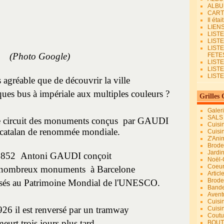
ALBU
CART
Il éta
LIEN
LIST
LIST
LIST
(Photo Google)
FETES.
LISTE
LIST
LIST
 agréable que de découvrir la ville
ues bus à impériale aux multiples couleurs ?
Grilles 
Galer
SALS
 circuit des monuments conçus par GAUDI
Cuisi
e catalan de renommée mondiale.
Cuisi
Z'Ani
Broder
Jardi
1852 Antoni GAUDI conçoit
Noël-
Coeu
e nombreux monuments à Barcelone
Articl
Brode
ssés au Patrimoine Mondial de l'UNESCO.
Bande
Avent
Cuisi
26 il est renversé par un tramway
Cuisi
Coutur
eurt trois jours plus tard.
BOUT