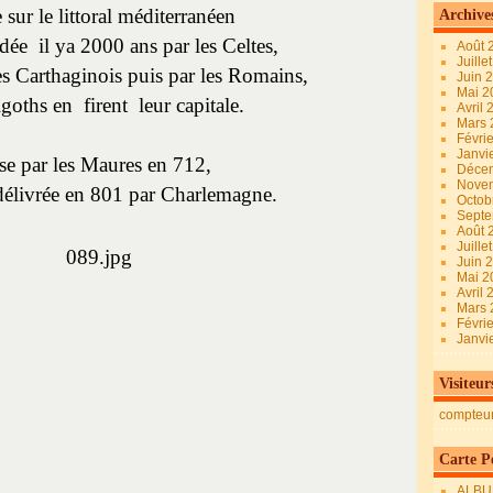
 sur le littoral méditerranéen
Archive
dée il ya 2000 ans par les Celtes,
Août 
Juille
s Carthaginois puis par les Romains,
Juin 
Mai 
igoths en firent leur capitale.
Avril
Mars
Févri
Janvi
se par les Maures en 712,
Déce
Nove
t délivrée en 801 par Charlemagne.
Octob
Sept
Août 
Juille
Juin 
Mai 
Avril
Mars
Févri
Janvi
Visiteur
compteu
Carte Pe
ALBU