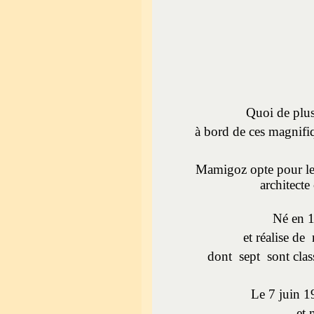
Quoi de plus
à bord de ces magnifiq
Mamigoz opte pour le
architect
Né en 
et réalise d
dont sept sont cla
Le 7 juin 19
et m