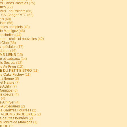
s Cartes Postales
(75)
ries
(72)
rnus - coussinets
(66)
 SIV Badges ATC
(63)
els
(60)
isirs
(58)
bles complets
(49)
te Mamigoz
(46)
-pochettes
(44)
es - récits et nouvelles
(42)
 Club
(38)
s spéciales
(17)
aires
(16)
MS-LIENS
(15)
ie et cadeaux
(14)
ts Secrets
(12)
e Air Fryer
(12)
E DU PETIT BISTRO
(11)
ne Cake Factory
(11)
s à thème
(8)
 et Nature
(7)
e Actifry
(7)
Mamigoz
(6)
s coeurs
(4)
(4)
e AirFryer
(4)
 ABCédaires
(2)
ne Gauffres Fourrées
(2)
E ALBUMS BRODERIES
(2)
e gaufres fourrées
(2)
 loisirs de Mamigoz
(1)
IQUE
(1)