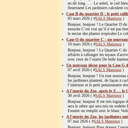
en dit long ….. Le soleil, le ciel ble
fleurissent Les jardiniers calculent c
Case B du quartier D : le petit colib
05 mars 2026 ( #
SALS Mamigoz
)
Bonjour, bonjour ! Le Quartier D du P
mouche C’est vrai qu’il n’est pas bie
le nectar des plantes tropicales Le col
Case O du quartier C : un nouveau
10 mars 2026 ( #
SALS Mamigoz
)
Bonjour, bonjour ! Le Quartier C du P
affairés à rallonger les tuyaux d'arr
avec ceux de l’otarie De belle hauteur,
Un nouveau décor pour la Case G d
07 avril 2026 ( #
SALS Mamigoz
)
Bonjour, bonjour ! Un tout nouveau 
les jardiniers plantent, de façon à ca
l’intérieur et le petit pensionnaire 
A l’entrée du Zoo, après le Z…. le 
30 avril 2026 ( #
SALS Mamigoz
)
Bonjour, bonjour Il est très logique 
sera le zèbre qui sera mis en vedett
Ensuite on remplit avec le blanc Voilà
A l’entrée du Zoo, les jardiniers emb
07 mai 2026 ( #
SALS Mamigoz
)
Bonjour, bonjour Pour donner l’envie ir