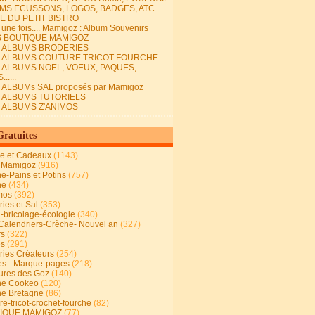
MS ECUSSONS, LOGOS, BADGES, ATC
E DU PETIT BISTRO
it une fois.... Mamigoz : Album Souvenirs
S BOUTIQUE MAMIGOZ
E ALBUMS BRODERIES
E ALBUMS COUTURE TRICOT FOURCHE
E ALBUMS NOEL, VOEUX, PAQUES,
.....
 ALBUMs SAL proposés par Mamigoz
E ALBUMS TUTORIELS
E ALBUMS Z'ANIMOS
Gratuites
ie et Cadeaux
(1143)
 Mamigoz
(916)
ne-Pains et Potins
(757)
ne
(434)
mos
(392)
ies et Sal
(353)
n-bricolage-écologie
(340)
Calendriers-Crèche- Nouvel an
(327)
rs
(322)
es
(291)
ries Créateurs
(254)
s - Marque-pages
(218)
ures des Goz
(140)
ne Cookeo
(120)
ne Bretagne
(86)
e-tricot-crochet-fourche
(82)
IQUE MAMIGOZ
(77)