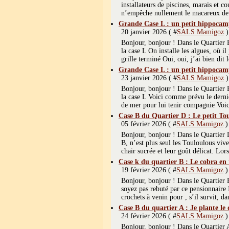
installateurs de piscines, marais et c
n’empêche nullement le macareux de 
Grande Case L : un petit hippocam
20 janvier 2026 ( #
SALS Mamigoz
)
Bonjour, bonjour ! Dans le Quartier
la case L On installe les algues, où il
grille terminé Oui, oui, j’ai bien dit le
Grande Case L : un petit hippocampe
23 janvier 2026 ( #
SALS Mamigoz
)
Bonjour, bonjour ! Dans le Quartier
la case L Voici comme prévu le dernie
de mer pour lui tenir compagnie Voici
Case B du Quartier D : Le petit Tou
05 février 2026 ( #
SALS Mamigoz
)
Bonjour, bonjour ! Dans le Quartier D
B, n’est plus seul les Touloulous viv
chair sucrée et leur goût délicat. Lors
Case k du quartier B : Le cobra en 
19 février 2026 ( #
SALS Mamigoz
)
Bonjour, bonjour ! Dans le Quartier
soyez pas rebuté par ce pensionnaire I
crochets à venin pour , s’il survit, da
Case B du quartier A : Je plante le 
24 février 2026 ( #
SALS Mamigoz
)
Bonjour, bonjour ! Dans le Quartier 