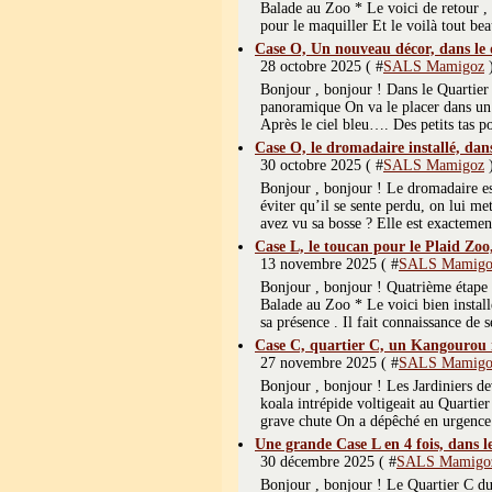
Balade au Zoo * Le voici de retour , 
pour le maquiller Et le voilà tout beau
Case O, Un nouveau décor, dans le 
28 octobre 2025 ( #
SALS Mamigoz
Bonjour , bonjour ! Dans le Quartie
panoramique On va le placer dans un 
Après le ciel bleu…. Des petits tas po
Case O, le dromadaire installé, dans
30 octobre 2025 ( #
SALS Mamigoz
Bonjour , bonjour ! Le dromadaire es
éviter qu’il se sente perdu, on lui m
avez vu sa bosse ? Elle est exactemen
Case L, le toucan pour le Plaid Zoo
13 novembre 2025 ( #
SALS Mamigo
Bonjour , bonjour ! Quatrième étape 
Balade au Zoo * Le voici bien installé
sa présence . Il fait connaissance de s
Case C, quartier C, un Kangourou no
27 novembre 2025 ( #
SALS Mamigo
Bonjour , bonjour ! Les Jardiniers de
koala intrépide voltigeait au Quartier
grave chute On a dépêché en urgence
Une grande Case L en 4 fois, dans l
30 décembre 2025 ( #
SALS Mamigo
Bonjour , bonjour ! Le Quartier C du