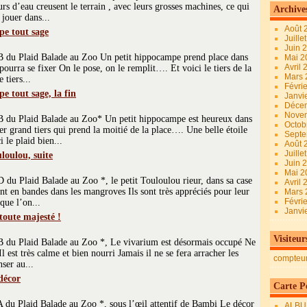
ours d’eau creusent le terrain , avec leurs grosses machines, ce qui
Archive
jouer dans...
Août 
pe tout sage
Juille
Juin 
 B du Plaid Balade au Zoo Un petit hippocampe prend place dans
Mai 
Avril
 pourra se fixer On le pose, on le remplit…. Et voici le tiers de la
Mars
 tiers...
Févri
 tout sage, la fin
Janvi
Déce
Nove
 B du Plaid Balade au Zoo* Un petit hippocampe est heureux dans
Octob
r grand tiers qui prend la moitié de la place…. Une belle étoile
Sept
 le plaid bien...
Août 
Juille
loulou, suite
Juin 
Mai 
 du Plaid Balade au Zoo *, le petit Touloulou rieur, dans sa case
Avril
ent en bandes dans les mangroves Ils sont très appréciés pour leur
Mars
Févri
que l’on...
Janvi
toute majesté !
Visiteur
 B du Plaid Balade au Zoo *, Le vivarium est désormais occupé Ne
l est très calme et bien nourri Jamais il ne se fera arracher les
compteu
nser au...
décor
Carte Pe
A du Plaid Balade au Zoo *, sous l’œil attentif de Bambi Le décor
ALBU