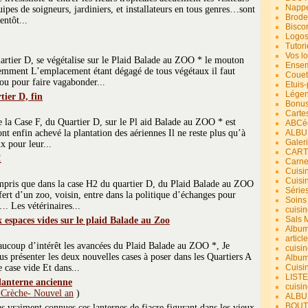
Nappe
pes de soigneurs, jardiniers, et installateurs en tous genres…sont
Brode
entôt...
Bisco
Logos
Tutori
Vos lo
artier D, se végétalise sur le Plaid Balade au ZOO * le mouton
Ensem
iemment L’emplacement étant dégagé de tous végétaux il faut
Couet
ou pour faire vagabonder...
Etuis
Légend
tier D, fin
Bonus
Carte
e la Case F, du Quartier D, sur le Pl aid Balade au ZOO * est
ABCéd
t enfin achevé la plantation des aériennes Il ne reste plus qu’à
ALBU
Galer
ux pour leur...
CART
!
Carne
Cuisin
Cuisi
mpris que dans la case H2 du quartier D, du Plaid Balade au ZOO
Série
nsfert d’un zoo, voisin, entre dans la politique d’échanges pour
Soins
. Les vétérinaires...
cuisin
Sals 
x espaces vides sur le plaid Balade au Zoo
Album
article
ucoup d’intérêt les avancées du Plaid Balade au ZOO *, Je
cuisin
us présenter les deux nouvelles cases à poser dans les Quartiers A
Album
 case vide Et dans...
Cuisi
LIST
lanterne ancienne
cuisin
-Crèche- Nouvel an
)
ALBUM
BOUT
as vraiment connues ces lanternes de fiacre figurant dans les vieux