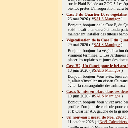
sur le Plaid Balade au ZOO * Les équi
bientôt prêtes L’inauguration, aura bi
Case F du Quartier D, se végétalise
26 mai 2026 ( #
SALS Mamigoz
)
Bonjour, bonjour de la Case F, du Qu
voisin avait bien œuvré et tondu pat
maintenant installer des tuteurs bamb
Végétalisation de la Case F du Quar
29 mai 2026 ( #
SALS Mamigoz
)
Bonjour, bonjour La végétalisation d
vraiment terminée…. Les Jardiniers on
placer les topiaires et jouer des cisea
Case H2, Un fiancé pour le bel ara 
18 juin 2026 ( #
SALS Mamigoz
)
Bonjour, bonjour Vous aviez bien co
*, allait s’installer un oiseau Ce tra
éviter la consanguinité des animaux …
Cases S, mise en place dans ces deu
19 juin 2026 ( #
SALS Mamigoz
)
Bonjour, bonjour Vous vivez avec bea
profite d’un jour de canicule pour vo
et B Quartier A A gauche de la grande
Un nouveau Fuseau de Noël 2023 : 
11 octobre 2023 ( #
Noël-Calendriers
( grille gratuite) Nous ne les avons p