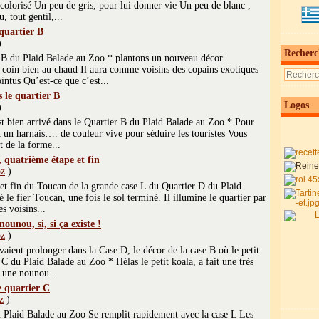
colorisé Un peu de gris, pour lui donner vie Un peu de blanc ,
, tout gentil,...
quartier B
)
Recherc
r B du Plaid Balade au Zoo * plantons un nouveau décor
coin bien au chaud Il aura comme voisins des copains exotiques
intus Qu’est-ce que c’est...
 le quartier B
Logos
)
t bien arrivé dans le Quartier B du Plaid Balade au Zoo * Pour
et un harnais…. de couleur vive pour séduire les touristes Vous
t de la forme...
, quatrième étape et fin
z
)
et fin du Toucan de la grande case L du Quartier D du Plaid
 le fier Toucan, une fois le sol terminé. Il illumine le quartier par
es voisins...
unou, si, si ça existe !
z
)
vaient prolonger dans la Case D, le décor de la case B où le petit
 C du Plaid Balade au Zoo * Hélas le petit koala, a fait une très
 une nounou...
e quartier C
z
)
 Plaid Balade au Zoo Se remplit rapidement avec la case L Les