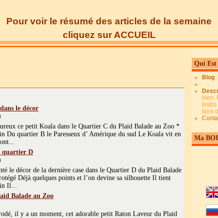
Pour voir le résumé des articles de la semaine
cliquez sur ACCUEIL
Qui Est
Blog
Descr
bien. 
bistro
 dans le décor
faire
)
Conta
eureux ce petit Koala dans le Quartier C du Plaid Balade au Zoo *
ousin Du quartier B le Paresseux d’ Amérique du sud Le Koala vit en
Ma BO
ont...
e quartier D
)
nté le décor de la dernière case dans le Quartier D du Plaid Balade
rotégé Déjà quelques points et l’on devine sa silhouette Il tient
n Il...
laid Balade au Zoo
rodé, il y a un moment, cet adorable petit Raton Laveur du Plaid