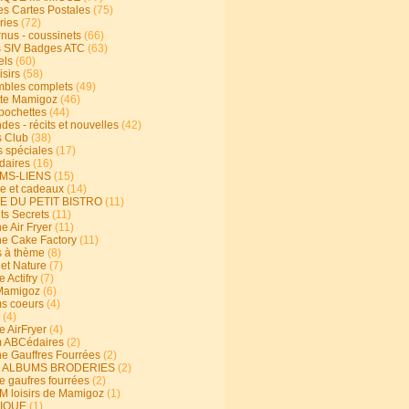
s Cartes Postales
(75)
ries
(72)
rnus - coussinets
(66)
 SIV Badges ATC
(63)
els
(60)
isirs
(58)
bles complets
(49)
te Mamigoz
(46)
-pochettes
(44)
es - récits et nouvelles
(42)
 Club
(38)
s spéciales
(17)
aires
(16)
MS-LIENS
(15)
ie et cadeaux
(14)
E DU PETIT BISTRO
(11)
ts Secrets
(11)
e Air Fryer
(11)
ne Cake Factory
(11)
s à thème
(8)
 et Nature
(7)
e Actifry
(7)
Mamigoz
(6)
s coeurs
(4)
(4)
e AirFryer
(4)
 ABCédaires
(2)
ne Gauffres Fourrées
(2)
E ALBUMS BRODERIES
(2)
e gaufres fourrées
(2)
 loisirs de Mamigoz
(1)
IQUE
(1)