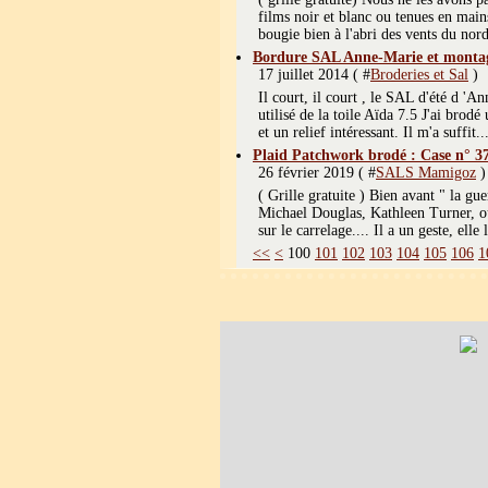
films noir et blanc ou tenues en main
bougie bien à l'abri des vents du nord
Bordure SAL Anne-Marie et monta
17 juillet 2014 ( #
Broderies et Sal
)
Il court, il court , le SAL d'été d 'A
utilisé de la toile Aïda 7.5 J'ai brod
et un relief intéressant. Il m'a suffit..
Plaid Patchwork brodé : Case n° 3
26 février 2019 ( #
SALS Mamigoz
)
( Grille gratuite ) Bien avant " la g
Michael Douglas, Kathleen Turner, où,
sur le carrelage.... Il a un geste, elle 
<<
<
100
101
102
103
104
105
106
1