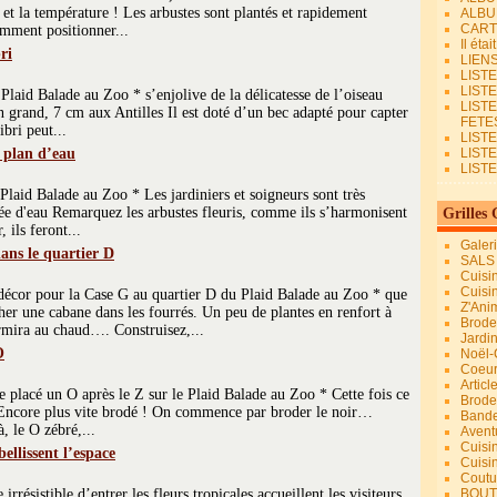
u et la température ! Les arbustes sont plantés et rapidement
ALBU
CART
omment positionner...
Il éta
ri
LIEN
LIST
LIST
laid Balade au Zoo * s’enjolive de la délicatesse de l’oiseau
LIST
n grand, 7 cm aux Antilles Il est doté d’un bec adapté pour capter
FETES.
ibri peut...
LISTE
 plan d’eau
LIST
LIST
laid Balade au Zoo * Les jardiniers et soigneurs sont très
ivée d'eau Remarquez les arbustes fleuris, comme ils s’harmonisent
Grilles 
 ils feront...
Galer
ans le quartier D
SALS
Cuisi
Cuisi
décor pour la Case G au quartier D du Plaid Balade au Zoo * que
Z'Ani
cher une cabane dans les fourrés. Un peu de plantes en renfort à
Broder
dormira au chaud…. Construisez,...
Jardi
O
Noël-
Coeu
Articl
de placé un O après le Z sur le Plaid Balade au Zoo * Cette fois ce
Brode
e Encore plus vite brodé ! On commence par broder le noir…
Bande
, le O zébré,...
Avent
Cuisi
ellissent l’espace
Cuisi
Coutur
résistible d’entrer les fleurs tropicales accueillent les visiteurs
BOUT