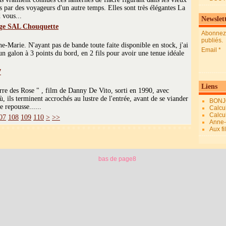
s par des voyageurs d'un autre temps. Elles sont très élégantes La
 vous...
Newslet
ge SAL Chouquette
Abonnez-
publiés.
nne-Marie. N'ayant pas de bande toute faite disponible en stock, j'ai
Email
é un galon à 3 points du bord, en 2 fils pour avoir une tenue idéale
.
7
Liens
uerre des Rose " , film de Danny De Vito, sorti en 1990, avec
 ils terminent accrochés au lustre de l'entrée, avant de se viander
BONJ
le repousse......
Calcul
Calcul
120
130
140
150
160
170
180
190
200
07
108
109
110
>
>>
Anne-M
Aux fi