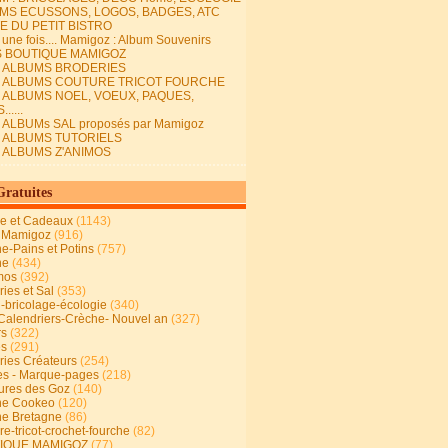
MS ECUSSONS, LOGOS, BADGES, ATC
E DU PETIT BISTRO
it une fois.... Mamigoz : Album Souvenirs
S BOUTIQUE MAMIGOZ
E ALBUMS BRODERIES
E ALBUMS COUTURE TRICOT FOURCHE
E ALBUMS NOEL, VOEUX, PAQUES,
.....
 ALBUMs SAL proposés par Mamigoz
E ALBUMS TUTORIELS
E ALBUMS Z'ANIMOS
Gratuites
ie et Cadeaux
(1143)
 Mamigoz
(916)
ne-Pains et Potins
(757)
ne
(434)
mos
(392)
ies et Sal
(353)
n-bricolage-écologie
(340)
Calendriers-Crèche- Nouvel an
(327)
rs
(322)
es
(291)
ries Créateurs
(254)
s - Marque-pages
(218)
ures des Goz
(140)
ne Cookeo
(120)
ne Bretagne
(86)
e-tricot-crochet-fourche
(82)
IQUE MAMIGOZ
(77)