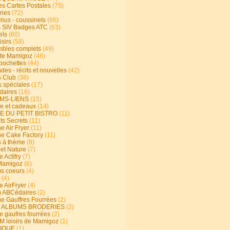
s Cartes Postales
(75)
ries
(72)
rnus - coussinets
(66)
 SIV Badges ATC
(63)
els
(60)
isirs
(58)
bles complets
(49)
te Mamigoz
(46)
-pochettes
(44)
es - récits et nouvelles
(42)
 Club
(38)
s spéciales
(17)
aires
(16)
MS-LIENS
(15)
ie et cadeaux
(14)
E DU PETIT BISTRO
(11)
ts Secrets
(11)
e Air Fryer
(11)
ne Cake Factory
(11)
s à thème
(8)
 et Nature
(7)
e Actifry
(7)
Mamigoz
(6)
s coeurs
(4)
(4)
e AirFryer
(4)
 ABCédaires
(2)
ne Gauffres Fourrées
(2)
E ALBUMS BRODERIES
(2)
e gaufres fourrées
(2)
 loisirs de Mamigoz
(1)
IQUE
(1)