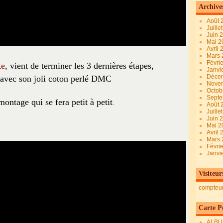
Archive
Août 
Juille
Juin 
Mai 
Avril
Mars
Févri
te
, vient de terminer les 3 dernières étapes,
Janvi
Déce
 avec son joli coton perlé DMC
Nove
Octob
Sept
montage qui se fera petit à petit
.
Août 
Juille
Juin 
Mai 
Avril
Mars
Févri
Janvi
Visiteur
compteu
Carte Pe
ALBU