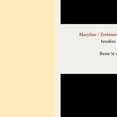
Maryline / Zerbinet
brodées
Reste le 