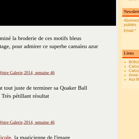
Newslet
Abonnez-
publiés.
Email
miné la broderie de ces motifs bleus
ontage, pour admirer ce superbe camaïeu azur
Liens
BONJ
Calcul
Calcul
Anne-M
Aux fi
nt tout juste de terminer sa Quaker Ball
Très pétillant résultat
icole
, la magicienne de l'image