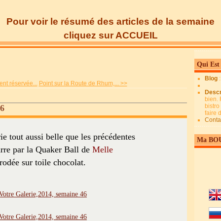
Pour voir le résumé des articles de la semaine
cliquez sur ACCUEIL
Qui Est
Blog
nt réservée...
Point sur la Route de Rhum,... >>
Descr
bien. 
bistro
46
faire
Conta
e tout aussi belle que les précédentes
Ma BO
rre par la Quaker Ball de
Melle
rodée sur toile chocolat.