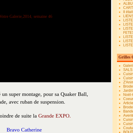
ALBU
CART
Il éta
LIEN
LIST
LIST
LIST
FETES.
LISTE
LIST
LIST
Grilles 
Galer
SALS
Cuisi
Cuisi
Z'Ani
Broder
Jardi
sé un super montage, pour sa Quaker Ball,
Noël-
Coeu
nde, avec ruban de suspension.
Articl
Brode
Bande
oindre de suite la
Grande EXPO.
Avent
Cuisi
Cuisi
Coutur
Bravo Catherine
BOUT