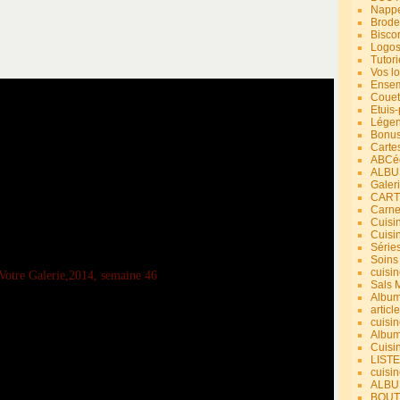
Nappe
Brode
Bisco
Logos
Tutori
Vos lo
Ensem
Couet
Etuis
Légend
Bonus
Carte
ABCéd
ALBU
Galer
CART
Carne
Cuisin
Cuisi
Série
Soins
cuisin
Sals 
Album
article
cuisin
Album
Cuisi
LIST
cuisin
ALBUM
BOUT