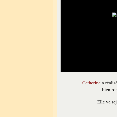
Catherine
a réali
bien ro
Elle va rej