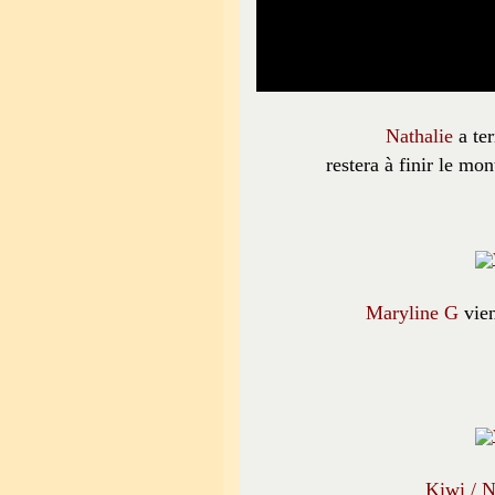
Nathalie
a ter
restera à finir le m
Maryline G
vie
Kiwi / N