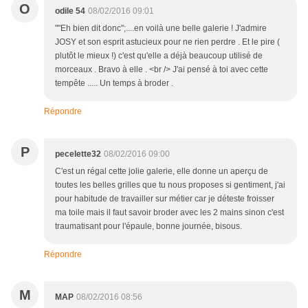
O
odile 54
08/02/2016 09:01
""Eh bien dit donc";....en voilà une belle galerie ! J'admire
JOSY et son esprit astucieux pour ne rien perdre . Et le pire (
plutôt le mieux !) c'est qu'elle a déjà beaucoup utilisé de
morceaux . Bravo à elle . <br /> J'ai pensé à toi avec cette
tempête ..... Un temps à broder .
Répondre
P
pecelette32
08/02/2016 09:00
C'est un régal cette jolie galerie, elle donne un aperçu de
toutes les belles grilles que tu nous proposes si gentiment, j'ai
pour habitude de travailler sur métier car je déteste froisser
ma toile mais il faut savoir broder avec les 2 mains sinon c'est
traumatisant pour l'épaule, bonne journée, bisous.
Répondre
M
MAP
08/02/2016 08:56