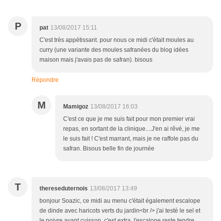
P
pat
13/08/2017 15:11
C'est très appétissant. pour nous ce midi c'était moules au
curry (une variante des moules safranées du blog idées
maison mais j'avais pas de safran). bisous
Répondre
M
Mamigoz
13/08/2017 16:03
C'est ce que je me suis fait pour mon premier vrai
repas, en sortant de la clinique....J'en ai rêvé, je me
le suis fait ! C'est marrant, mais je ne raffole pas du
safran. Bisous belle fin de journée
T
thereseduternois
13/08/2017 13:49
bonjour Soazic, ce midi au menu c'était également escalope
de dinde avec haricots verts du jardin<br /> j'ai testé le sel et
le poivre avant cuisson, c'est extra, l'escalope reste tendre,