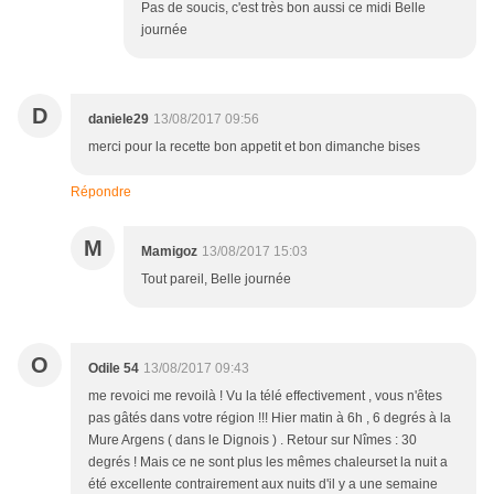
Pas de soucis, c'est très bon aussi ce midi Belle
journée
D
daniele29
13/08/2017 09:56
merci pour la recette bon appetit et bon dimanche bises
Répondre
M
Mamigoz
13/08/2017 15:03
Tout pareil, Belle journée
O
Odile 54
13/08/2017 09:43
me revoici me revoilà ! Vu la télé effectivement , vous n'êtes
pas gâtés dans votre région !!! Hier matin à 6h , 6 degrés à la
Mure Argens ( dans le Dignois ) . Retour sur Nîmes : 30
degrés ! Mais ce ne sont plus les mêmes chaleurset la nuit a
été excellente contrairement aux nuits d'il y a une semaine