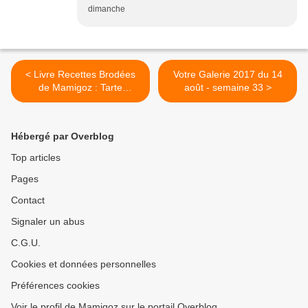
dimanche
< Livre Recettes Brodées
Votre Galerie 2017 du 14
de Mamigoz : Tarte
août - semaine 33 >
Christophine aux deux
saumons et Massalé
Hébergé par Overblog
Top articles
Pages
Contact
Signaler un abus
C.G.U.
Cookies et données personnelles
Préférences cookies
Voir le profil de Mamigoz sur le portail Overblog