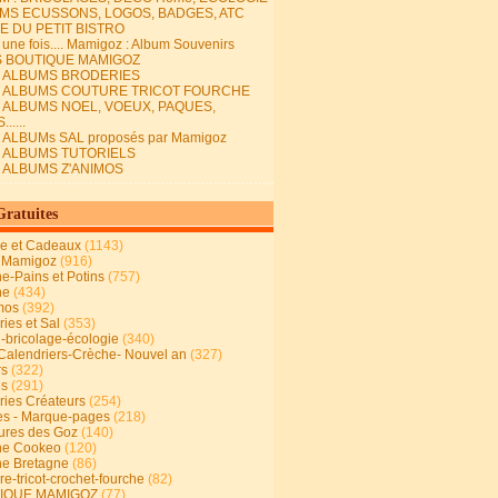
MS ECUSSONS, LOGOS, BADGES, ATC
E DU PETIT BISTRO
it une fois.... Mamigoz : Album Souvenirs
S BOUTIQUE MAMIGOZ
E ALBUMS BRODERIES
E ALBUMS COUTURE TRICOT FOURCHE
E ALBUMS NOEL, VOEUX, PAQUES,
.....
 ALBUMs SAL proposés par Mamigoz
E ALBUMS TUTORIELS
E ALBUMS Z'ANIMOS
Gratuites
ie et Cadeaux
(1143)
 Mamigoz
(916)
ne-Pains et Potins
(757)
ne
(434)
mos
(392)
ies et Sal
(353)
n-bricolage-écologie
(340)
Calendriers-Crèche- Nouvel an
(327)
rs
(322)
es
(291)
ries Créateurs
(254)
s - Marque-pages
(218)
ures des Goz
(140)
ne Cookeo
(120)
ne Bretagne
(86)
e-tricot-crochet-fourche
(82)
IQUE MAMIGOZ
(77)