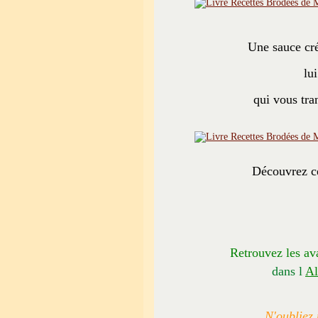
Une sauce cr
lu
qui vous tra
Découvrez ce
Retrouvez les av
dans l
Al
N'oubliez 