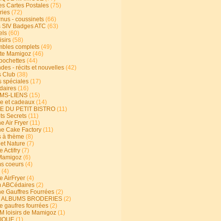
s Cartes Postales
(75)
ries
(72)
rnus - coussinets
(66)
 SIV Badges ATC
(63)
els
(60)
isirs
(58)
bles complets
(49)
te Mamigoz
(46)
-pochettes
(44)
es - récits et nouvelles
(42)
 Club
(38)
s spéciales
(17)
aires
(16)
MS-LIENS
(15)
ie et cadeaux
(14)
E DU PETIT BISTRO
(11)
ts Secrets
(11)
e Air Fryer
(11)
ne Cake Factory
(11)
s à thème
(8)
 et Nature
(7)
e Actifry
(7)
Mamigoz
(6)
s coeurs
(4)
(4)
e AirFryer
(4)
 ABCédaires
(2)
ne Gauffres Fourrées
(2)
E ALBUMS BRODERIES
(2)
e gaufres fourrées
(2)
 loisirs de Mamigoz
(1)
IQUE
(1)