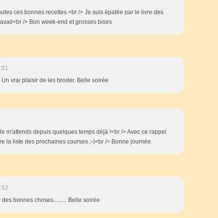
utes ces bonnes recettes.<br /> Je suis épatée par le livre des
ravail<br /> Bon week-end et grosses bises
:51
Un vrai plaisir de les broder. Belle soirée
elle m'attends depuis quelques temps déjà !<br /> Avec ce rappel
e la liste des prochaines courses :-)<br /> Bonne journée.
:52
r des bonnes choses......... Belle soirée