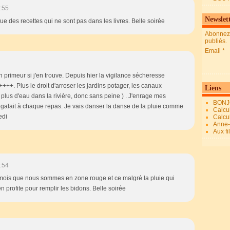
:55
Newslet
ue des recettes qui ne sont pas dans les livres. Belle soirée
Abonnez-
publiés.
Email
 primeur si j'en trouve. Depuis hier la vigilance sécheresse
. Plus le droit d'arroser les jardins potager, les canaux
Liens
 plus d'eau dans la rivière, donc sans peine ) . J'enrage mes
BONJ
égalait à chaque repas. Je vais danser la danse de la pluie comme
Calcul
edi
Calcul
Anne-M
Aux fi
:54
 mois que nous sommes en zone rouge et ce malgré la pluie qui
 profite pour remplir les bidons. Belle soirée