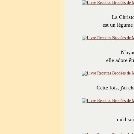
La Christ
est un légume 
N'ayan
elle adore êt
Cette fois, j'ai 
qu'il so