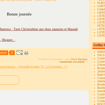
ALBU
CART
Il éta
LIEN
Bonne journée
LIST
LIST
LIST
FETES.
LISTE
LIST
LIST
Grilles 
Galer
epost
0
SALS
Cuisi
Published by Mamigoz
-
dans
SALS Mamigoz
Cuisi
commenter cet article
…
Z'Ani
hampignons...
Chouette brodée 70 : La Chouette... >>
Broder
Jardi
Noël-
Coeu
Articl
Brode
Bande
Avent
Cuisi
Cuisi
Coutur
BOUT