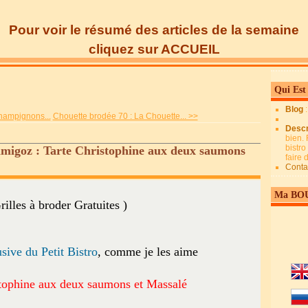
Pour voir le résumé des articles de la semaine
cliquez sur ACCUEIL
Qui Est
Blog
hampignons...
Chouette brodée 70 : La Chouette... >>
Descr
bien. 
bistro
amigoz : Tarte Christophine aux deux saumons
faire
Conta
Ma BO
rilles à broder Gratuites )
sive du Petit Bistro
, comme je les aime
stophine aux deux saumons et Massalé