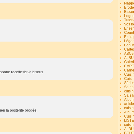
Nappe
Brode
Bisco
Logos
Tutori
Vos lo
Ensem
Couet
Etuis
Légend
Bonus
Carte
ABCéd
ALBU
Galer
CART
Carne
bonne recette<br /> bisous
Cuisin
Cuisi
Série
Soins
cuisin
Sals 
Album
article
cuisin
bien la postérité brodée.
Album
Cuisi
LIST
cuisin
ALBUM
BOUT