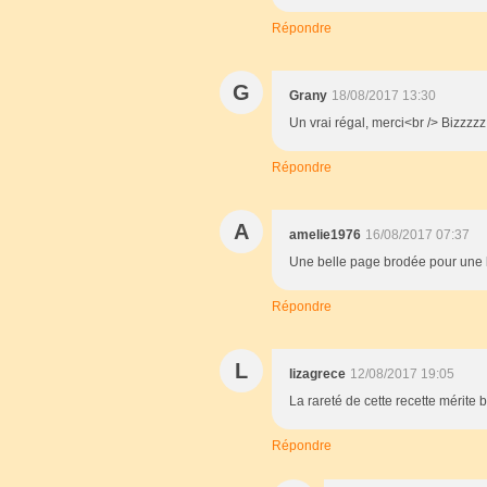
Répondre
G
Grany
18/08/2017 13:30
Un vrai régal, merci<br /> Bizzzzz
Répondre
A
amelie1976
16/08/2017 07:37
Une belle page brodée pour une 
Répondre
L
lizagrece
12/08/2017 19:05
La rareté de cette recette mérite 
Répondre