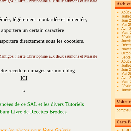
Archive
Août 
Juille
émée, légèrement moutardée et pimentée,
Juin 
Mai 
Avril
i apportera un certain caractère
Mars
Févri
nsportera directement sous les cocotiers.
Janvi
Déce
Nove
Octob
Sept
Août 
Juille
tte recette en images sur mon blog
Juin 
Mai 
ICI
Avril
Mars
Févri
Janvi
*
Visiteur
ancées de ce SAL et les divers Tutoriels
compteu
bum Livre de Recettes Brodées
Carte Pe
pas les photos pour Votre Galerie
ALBU