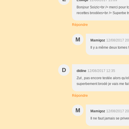
Edwige
12/08/2017 13:09
Bonjour Soizic<br /> merci pour to
recettes brodées<br /> Superbe t
Répondre
M
Mamigoz
12/08/2017 20
Il y a même deux tomes ! 
D
didine
12/08/2017 12:35
Zut , pas encore testée alors qu'
superbement brodé je vais me fair
Répondre
M
Mamigoz
12/08/2017 20
Il ne faut jamais se prive