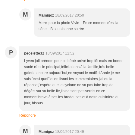
M
Mamigoz
18/09/2017 20:50
Merci pour ta photo Vivie... En ce moment c'est la
série... Bisous bonne soirée
P
pecelette32
18/09/2017 12:52
Lyven joli prénom pour ce bébé arrivé trop tôt mais en bonne
santé c'est le principal,félicitations à la famille,très belle
galerie encore aujourd'hui,en voyant le motif d'Annie je me
suis "c'est quoi" et en lisant les commentaires j'ai eu la
réponse,j'espère que le cyclone ne va pas faire trop de
dégâts sur sa belle île,ils ne sont pas vernis en ce
moment,bravo à ttes les brodeuses et à notre cuisinière du
jour, bisous.
Répondre
M
Mamigoz
18/09/2017 20:49