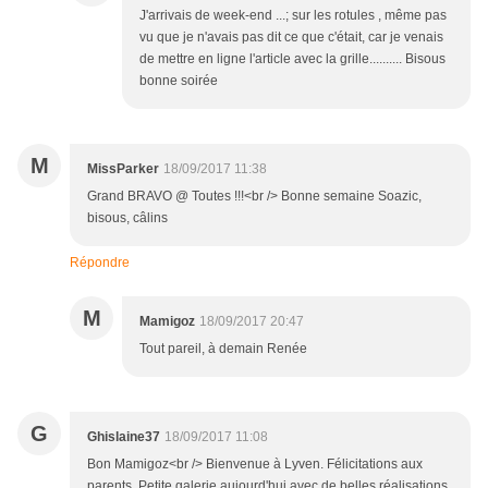
J'arrivais de week-end ...; sur les rotules , même pas
vu que je n'avais pas dit ce que c'était, car je venais
de mettre en ligne l'article avec la grille.......... Bisous
bonne soirée
M
MissParker
18/09/2017 11:38
Grand BRAVO @ Toutes !!!<br /> Bonne semaine Soazic,
bisous, câlins
Répondre
M
Mamigoz
18/09/2017 20:47
Tout pareil, à demain Renée
G
Ghislaine37
18/09/2017 11:08
Bon Mamigoz<br /> Bienvenue à Lyven. Félicitations aux
parents. Petite galerie aujourd'hui avec de belles réalisations.