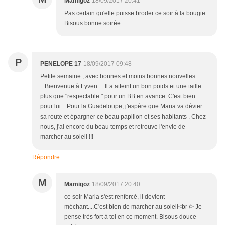
Mamigoz
18/09/2017 20:41
Pas certain qu'elle puisse broder ce soir à la bougie
Bisous bonne soirée
P
PENELOPE 17
18/09/2017 09:48
Petite semaine , avec bonnes et moins bonnes nouvelles
...Bienvenue à Lyven ... Il a atteint un bon poids et une taille
plus que "respectable " pour un BB en avance. C'est bien
pour lui ...Pour la Guadeloupe, j'espère que Maria va dévier
sa route et épargner ce beau papillon et ses habitants . Chez
nous, j'ai encore du beau temps et retrouve l'envie de
marcher au soleil !!!
Répondre
M
Mamigoz
18/09/2017 20:40
ce soir Maria s'est renforcé, il devient
méchant....C'est bien de marcher au soleil<br /> Je
pense très fort à toi en ce moment. Bisous douce