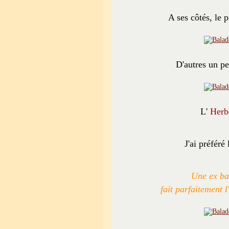
A ses côtés, le 
D'autres un pe
L'
Herbe
J'ai préféré 
Une ex ba
fait parfaitement l