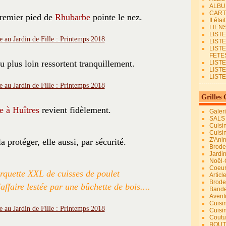
ALBU
CART
premier pied de
Rhubarbe
pointe le nez.
Il éta
LIEN
LIST
LIST
LIST
FETES.
u plus loin ressortent tranquillement.
LISTE
LIST
LIST
Grilles 
 à Huîtres
revient fidèlement.
Galer
SALS
Cuisi
Cuisi
Z'Ani
la protéger, elle aussi, par sécurité.
Broder
Jardi
Noël-
Coeu
rquette XXL de cuisses de poulet
Articl
Brode
'affaire lestée par une bûchette de bois....
Bande
Avent
Cuisi
Cuisi
Coutur
BOUT