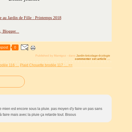
epost
0
Published by Mamigoz
-
dans
Jardin-bricolage-écologie
commenter cet article
…
odée 116 :...
Plaid Chouette brodée 117 :... >>
Le mien est encore sous la pluie. pas moyen d'y faire un pas sans
à faire mais avec la pluie ça retarde tout. Bisous