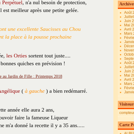
 Perpétuel
, n'a nul besoin de protection,
Archive
il est meilleur après une petite gelée.
Août 
Juille
Juin 
Mai 
eront une excellente Saucisses au Chou
Avril
Mars
ont la place à la pousse prochaine
Févri
Janvi
Déce
Nove
Octob
ée,
les Orties
sortent tout juste....
Sept
bonnes quiches en prévision !
Août 
Juille
Juin 
Mai 
Avril
Mars
Févri
ngélique
(
à gauche
) a bien redémarré.
Janvi
Visiteur
tte année elle aura 2 ans,
compteu
pouvoir faire la fameuse Liqueur
e m'a donné la recette il y a 35 ans.....
Carte Pe
ALBU