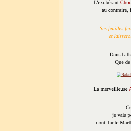
L'exubérant
Chou
au contraire, 
Ses feuilles f
et laisser
Dans l'all
Que de 
La merveilleuse
A
Ce
je vais 
dont Tante Marth