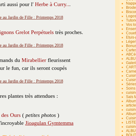
rti aussi pour l'
Herbe à Curry..
.
Nappe
Brode
Bisco
Logos
Tutori
Vos lo
Ensem
gnons Grelot Perpétuels
très proches.
Couet
Etuis
Légend
Bonus
Carte
ABCéd
ALBU
mands du
Mirabellier
fleurissent
Galer
ur le fun, car ils seront coupés
CART
Carne
Cuisin
Cuisi
Série
Soins
cuisin
res plantes très attendues :
Sals 
Album
article
cuisin
Album
l des Ours
(
petites photos
)
Cuisi
l'incroyable
Jioagulan Gymtemma
LIST
cuisin
ALBUM
BOUT