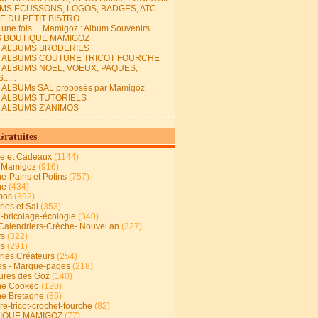
MS ECUSSONS, LOGOS, BADGES, ATC
E DU PETIT BISTRO
it une fois.... Mamigoz : Album Souvenirs
S BOUTIQUE MAMIGOZ
E ALBUMS BRODERIES
E ALBUMS COUTURE TRICOT FOURCHE
E ALBUMS NOEL, VOEUX, PAQUES,
.....
 ALBUMs SAL proposés par Mamigoz
E ALBUMS TUTORIELS
E ALBUMS Z'ANIMOS
Gratuites
ie et Cadeaux
(1144)
 Mamigoz
(916)
ne-Pains et Potins
(757)
ne
(434)
mos
(392)
ies et Sal
(353)
n-bricolage-écologie
(340)
Calendriers-Crèche- Nouvel an
(327)
rs
(322)
es
(291)
ries Créateurs
(254)
s - Marque-pages
(218)
ures des Goz
(140)
ne Cookeo
(120)
ne Bretagne
(86)
e-tricot-crochet-fourche
(82)
IQUE MAMIGOZ
(77)