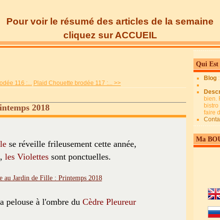
Pour voir le résumé des articles de la semaine
cliquez sur ACCUEIL
Qui Est
Blog
odée 116 :...
Plaid Chouette brodée 117 :... >>
Descr
bien. 
bistro
rintemps 2018
faire
Conta
Ma BO
le
se réveille frileusement cette année,
s,
les Violettes
sont ponctuelles.
 la pelouse à l'ombre du
Cèdre Pleureur