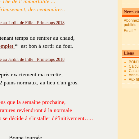
 Thé de l' immortalité ...
érieusement, des centenaires
.
Newslet
Abonnez-
publiés.
Email
ntenant temps de rentrer au chaud,
omplet
* est bon à sortir du four.
Liens
BONJ
Calcul
Calcul
repris exactement ma recette,
Anne-M
Aux fi
 2 pains normaux, au lieu d'un gros.
ns que la semaine prochaine,
ratures reviendront à la normale
 se décide à s'installer définitivement…..
Bonne journée