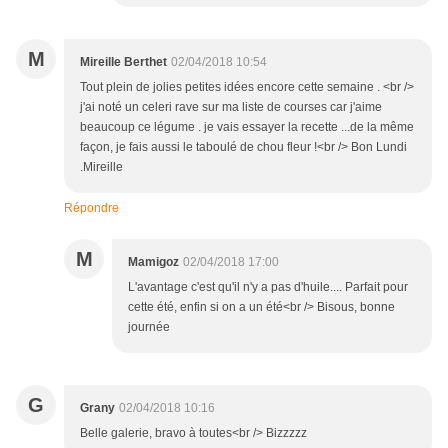
M
Mireille Berthet
02/04/2018 10:54
Tout plein de jolies petites idées encore cette semaine . <br />
j'ai noté un celeri rave sur ma liste de courses car j'aime
beaucoup ce légume . je vais essayer la recette ...de la même
façon, je fais aussi le taboulé de chou fleur !<br /> Bon Lundi
.Mireille
Répondre
M
Mamigoz
02/04/2018 17:00
L'avantage c'est qu'il n'y a pas d'huile.... Parfait pour
cette été, enfin si on a un été<br /> Bisous, bonne
journée
G
Grany
02/04/2018 10:16
Belle galerie, bravo à toutes<br /> Bizzzzz