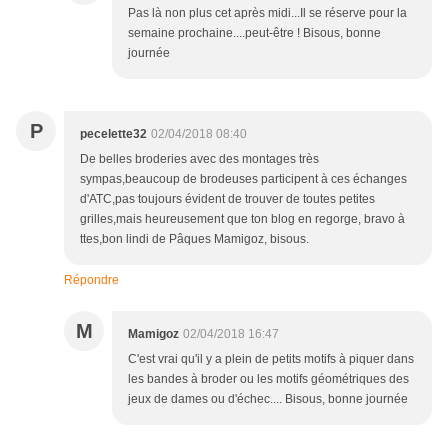
Pas là non plus cet après midi...Il se réserve pour la
semaine prochaine....peut-être ! Bisous, bonne
journée
P
pecelette32
02/04/2018 08:40
De belles broderies avec des montages très
sympas,beaucoup de brodeuses participent à ces échanges
d'ATC,pas toujours évident de trouver de toutes petites
grilles,mais heureusement que ton blog en regorge, bravo à
ttes,bon lindi de Pâques Mamigoz, bisous.
Répondre
M
Mamigoz
02/04/2018 16:47
C'est vrai qu'il y a plein de petits motifs à piquer dans
les bandes à broder ou les motifs géométriques des
jeux de dames ou d'échec.... Bisous, bonne journée