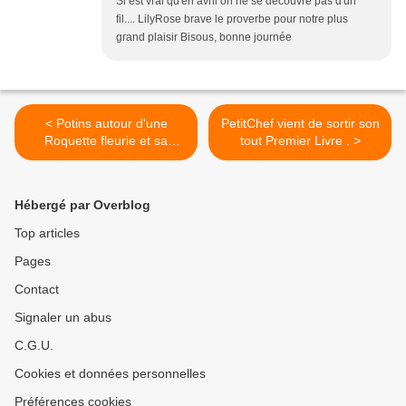
Si est vrai qu'en avril on ne se découvre pas d'un
fil.... LilyRose brave le proverbe pour notre plus
grand plaisir Bisous, bonne journée
< Potins autour d'une
PetitChef vient de sortir son
Roquette fleurie et sa
tout Premier Livre . >
quiche Tomates /Olives
Hébergé par Overblog
Top articles
Pages
Contact
Signaler un abus
C.G.U.
Cookies et données personnelles
Préférences cookies