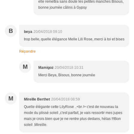
elle remettra sans doute les petites manches Bisous,
bonne journée câlins à Gypsy
B
beya
20/04/2018 09:10
trop belle, quelle élégance Melle Lili Rose, merci à toi et bises
Répondre
M
Mamigoz
20/04/2018 10:31
Merci Beya, Bisous, bonne journée
M
Mireille Berthet
20/04/2018 08:59
Quelle élégante cette LilyRose ..<br /> c'est de nouveau la
mode du plissé soleil ,c'est parfait, je vais ressortir mes jupes
mais je crois bien que je ne rentre plus dedans, hélas !!!Bon
soleil .Mireille.