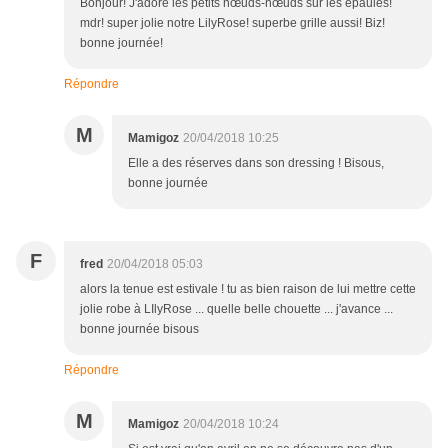
Bonjour! J'adore les petits nœuds-nœuds sur les épaules!
mdr! super jolie notre LilyRose! superbe grille aussi! Biz!
bonne journée!
Répondre
M
Mamigoz
20/04/2018 10:25
Elle a des réserves dans son dressing ! Bisous,
bonne journée
F
fred
20/04/2018 05:03
alors la tenue est estivale ! tu as bien raison de lui mettre cette
jolie robe à LIlyRose ... quelle belle chouette ... j'avance ...
bonne journée bisous
Répondre
M
Mamigoz
20/04/2018 10:24