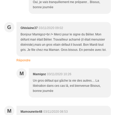
Oui, je vais tranquillement me préparer... Bisous,
bonne journée
G
Ghislaine37
03/11/2020 09:02
Bonjour Mamigoz<br /> Merci pour le signe du Bélier. Mon
défunt mari était Bélier. Travailleur acharné (il était menuisier
ébéniste),mais un gros vilain défaut il buvait. Bon Mardi tout
gris. Je file chez ma Maman. Gros bisous. En pensée avec toi.
Répondre
M
Mamigoz
03/11/2020 10:26
Un gros défaut qui gâche la vie des autres.... La
libération dans ces cas là, est bienvenue Bisous,
bonne journée
M
Mamounette48
03/11/2020 08:53