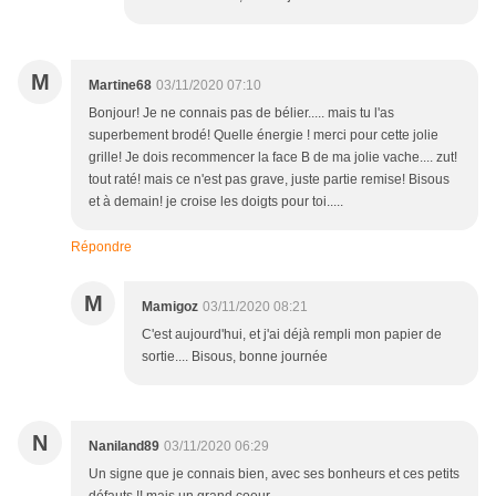
M
Martine68
03/11/2020 07:10
Bonjour! Je ne connais pas de bélier..... mais tu l'as
superbement brodé! Quelle énergie ! merci pour cette jolie
grille! Je dois recommencer la face B de ma jolie vache.... zut!
tout raté! mais ce n'est pas grave, juste partie remise! Bisous
et à demain! je croise les doigts pour toi.....
Répondre
M
Mamigoz
03/11/2020 08:21
C'est aujourd'hui, et j'ai déjà rempli mon papier de
sortie.... Bisous, bonne journée
N
Naniland89
03/11/2020 06:29
Un signe que je connais bien, avec ses bonheurs et ces petits