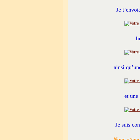
Je t’envoi
b
ainsi qu’u
et une 
Je suis co
Nous attend