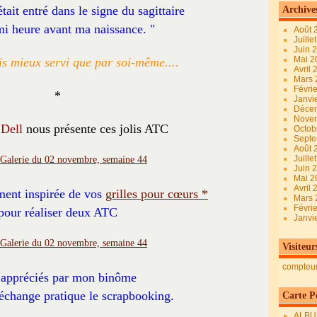
était entré dans le signe du sagittaire
Archive
i heure avant ma naissance. "
Août 
Juille
Juin 
Mai 
s mieux servi que par soi-même....
Avril
Mars
Févri
*
Janvi
Déce
Nove
 Dell
nous présente ces jolis ATC
Octob
Sept
Août 
Juille
Juin 
Mai 
Avril
ement inspirée de vos
grilles pour cœurs *
Mars
Févri
pour réaliser deux ATC
Janvi
Visiteur
compteu
t appréciés par mon binôme
 échange pratique le scrapbooking.
Carte Pe
ALBU