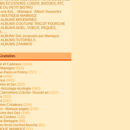
MS ECUSSONS, LOGOS, BADGES, ATC
E DU PETIT BISTRO
it une fois.... Mamigoz : Album Souvenirs
S BOUTIQUE MAMIGOZ
E ALBUMS BRODERIES
E ALBUMS COUTURE TRICOT FOURCHE
E ALBUMS NOEL, VOEUX, PAQUES,
.....
 ALBUMs SAL proposés par Mamigoz
E ALBUMS TUTORIELS
E ALBUMS Z'ANIMOS
Gratuites
ie et Cadeaux
(1144)
 Mamigoz
(916)
ne-Pains et Potins
(757)
ne
(434)
mos
(392)
ies et Sal
(353)
n-bricolage-écologie
(340)
Calendriers-Crèche- Nouvel an
(327)
rs
(322)
es
(291)
ries Créateurs
(254)
s - Marque-pages
(218)
ures des Goz
(140)
ne Cookeo
(120)
ne Bretagne
(86)
e-tricot-crochet-fourche
(82)
IQUE MAMIGOZ
(77)