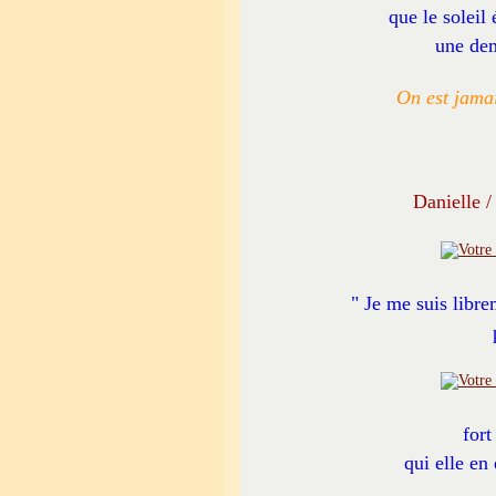
que le soleil 
une dem
On est jamai
Danielle /
" Je me suis libr
for
qui elle en