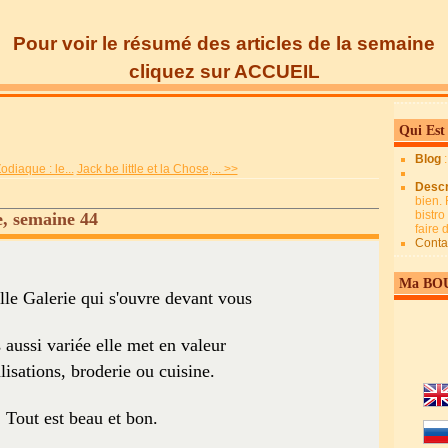
Pour voir le résumé des articles de la semaine
cliquez sur ACCUEIL
Qui Est
Blog
diaque : le...
Jack be little et la Chose,... >>
Descr
bien. 
bistro
, semaine 44
faire
Conta
Ma BO
lle Galerie qui s'ouvre devant vous
 aussi variée elle met en valeur
lisations, broderie ou cuisine.
Tout est beau et bon.