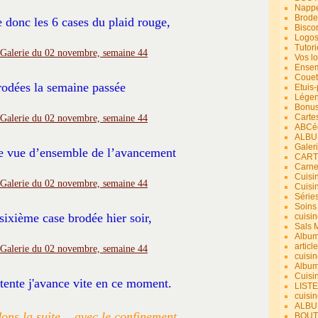
Nappe
Brode
e donc les 6 cases du plaid rouge,
Bisco
Logos
Tutori
Vos lo
Ensem
Couet
rodées la semaine passée
Etuis
Légend
Bonus
Carte
ABCéd
ALBU
Galer
ne vue d’ensemble de l’avancement
CART
Carne
Cuisin
Cuisi
Série
Soins
sixième case brodée hier soir,
cuisin
Sals 
Album
article
cuisin
Album
Cuisi
ntente j'avance vite en ce moment.
LIST
cuisin
ALBUM
ons la suite... avec le confinement
BOUT