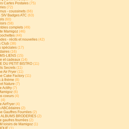
s Cartes Postales
(75)
ries
(72)
rnus - coussinets
(66)
 SIV Badges ATC
(63)
els
(60)
isirs
(58)
bles complets
(49)
te Mamigoz
(46)
-pochettes
(44)
es - récits et nouvelles
(42)
 Club
(38)
s spéciales
(17)
aires
(16)
MS-LIENS
(15)
ie et cadeaux
(14)
E DU PETIT BISTRO
(11)
ts Secrets
(11)
e Air Fryer
(11)
ne Cake Factory
(11)
s à thème
(8)
 et Nature
(7)
e Actifry
(7)
Mamigoz
(6)
s coeurs
(4)
(4)
e AirFryer
(4)
 ABCédaires
(2)
ne Gauffres Fourrées
(2)
E ALBUMS BRODERIES
(2)
e gaufres fourrées
(2)
 loisirs de Mamigoz
(1)
IQUE
(1)