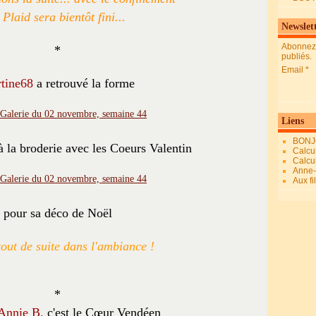
 Plaid sera bientôt fini...
Newslet
Abonnez-
*
publiés.
Email
tine68
a retrouvé la forme
Liens
BONJ
 à la broderie avec les Coeurs Valentin
Calcul
Calcul
Anne-M
Aux fi
pour sa déco de Noël
tout de suite dans l'ambiance !
*
Annie B.
c'est le Cœur Vendéen