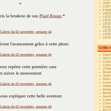
ALBU
*
CART
Il éta
LIEN
pris la broderie de son
Plaid Rouge
*
LIST
LIST
LIST
FETES.
LISTE
LIST
LIST
vent l'avancement grâce à cette photo
Grilles 
Galer
SALS
Cuisi
Cuisi
vez repérer cette première case
Z'Ani
Broder
et suivre le mouvement
Jardi
Noël-
Coeu
Articl
Brode
Bande
 vous expliquer cette belle aventure
Avent
Cuisi
Cuisi
Coutur
BOUT