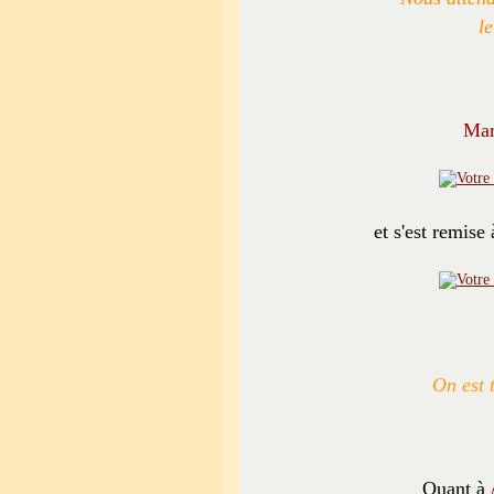
le
Mar
et s'est remise
On est 
Quant à