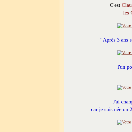
C'est
C
la
les
" Après 3 ans sa
l'un p
J'ai chan
car je suis née un